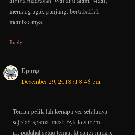
dibina madrasah. Wallahu’alam. Maaf,
memang agak panjang, bertabahlah
membacanya.
Reply
Epong
December 29, 2018 at 8:46 pm
Teman pelik lah kenapa yer selalunya
sejolah agama..mesti byk kes mcm
ni..padahal setau teman kt saner mmg x