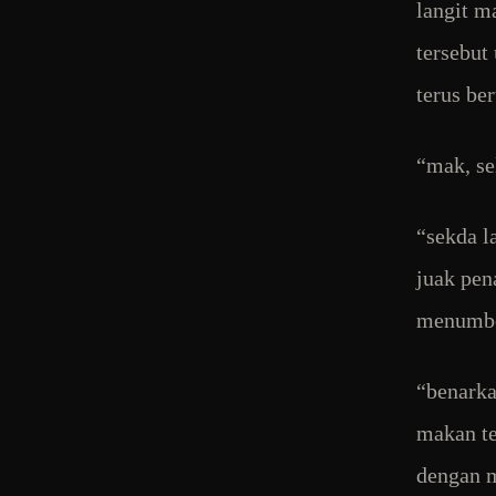
langit m
tersebut
terus be
“mak, se
“sekda l
juak pen
menumbok
“benarka
makan te
dengan m