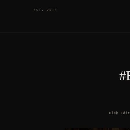
EST. 2015
#
Oleh Edi