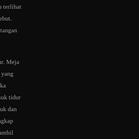
 terlihat
ebut.
 tangan
ur. Meja
 yang
uka
uk tidur
suk dan
ngkap
Sambil