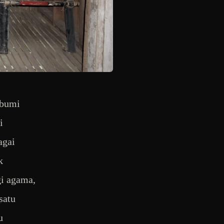
 bumi
i
agai
k
gi agama,
satu
u