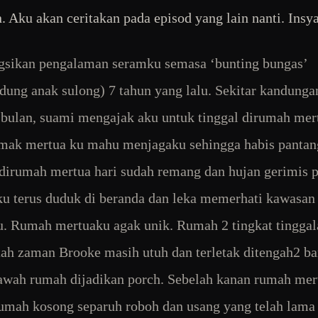
n. Aku akan ceritakan pada episod yang lain nanti. Insya
gsikan pengalaman seramku semasa ‘bunting bungas’
ung anak sulong) 7 tahun yang lalu. Sekitar kandunga
bulan, suami mengajak aku untuk tinggal dirumah mer
mak mertua ku mahu menjagaku sehingga habis pantang
dirumah mertua hari sudah remang dan hujan gerimis 
ku terus duduk di beranda dan leka memerhati kawasa
. Rumah mertuaku agak unik. Rumah 2 tingkat tinggal
ah zaman Brooke masih utuh dan terletak ditengah2 ba
wah rumah dijadikan porch. Sebelah kanan rumah mer
umah kosong separuh roboh dan usang yang telah lama 