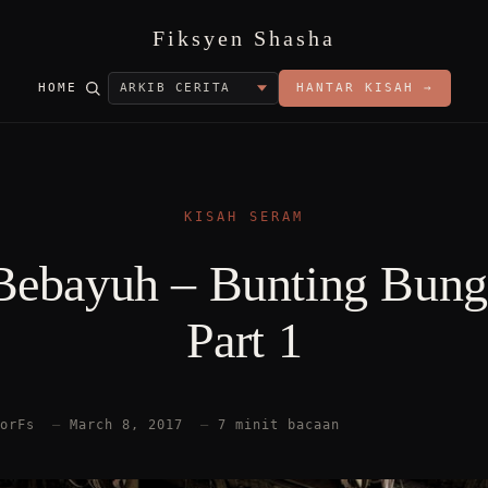
Fiksyen Shasha
HOME
HANTAR KISAH →
KISAH SERAM
Bebayuh – Bunting Bung
Part 1
torFs
—
March 8, 2017
—
7 minit bacaan