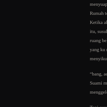
menyuap 
Rumah te
Ketika a
itu, sus
ruang be
yang ku 
menyiku 
“bang, a
Suami me
menggel