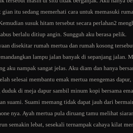
uk tersebut masih di situ tidak berganjak. Aku hanya be
 gian itu sedang memerhati cara untuk memasuki rum
Kemudian susuk hitam tersebut secara perlahan2 mengh
kabus berlalu ditiup angin. Sungguh aku berasa pelik.
aan disekitar rumah mertua dan rumah kosong tersebu
mandangkan lampu jalan banyak di sepanjang jalan. 
ng aku nampak sangat jelas. Aku diam dan hanya bers
telah selesai membantu emak mertua mengemas dapur,
 duduk di meja dapur sambil minum kopi bersama em
an suami. Suami memang tidak dapat jauh dari berma
one nya. Ayah mertua pula diruang tamu melihat siaran
run semakin lebat, sesekali ternampak cahaya kilat me