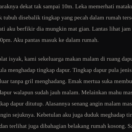
Jaraknya dekat tak sampai 10m. Leka memerhati mataku
k tubuh disebalik tingkap yang pecah dalam rumah ters
ti aku berfikir dia mungkin mat gian. Lantas lihat jam
50pm. Aku pantas masuk ke dalam rumah.
olat isyak, kami sekeluarga makan malam di ruang dap
la menghadap tingkap dapur. Tingkap dapur pula jenis
 luar tanpa gril menghadang. Emak mertua suka memb
dapur walapun sudah jauh malam. Melainkan mahu mas
gkap dapur ditutup. Alasannya senang angin malam ma
ingin sejuknya. Kebetulan aku juga duduk meghadap ti
 dan terlihat juga dibahagian belakang rumah kosong. 