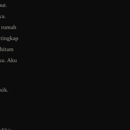
ut.
ya.
t rumah
 tingkap
 hitam
ku. Aku
sik.