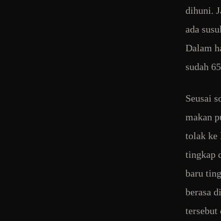
dihuni. 
ada susu
Dalam ha
sudah 6
Seusai s
makan pu
tolak ke
tingkap 
baru tin
berasa d
tersebut