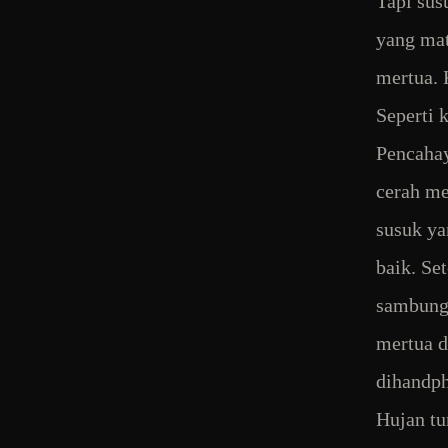
Tapi sus
yang mat
mertua. 
Seperti 
Pencahay
cerah me
susuk ya
baik. Se
sambung
mertua d
dihandph
Hujan tu