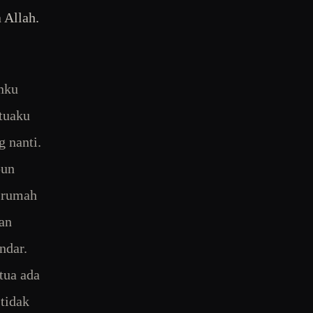
 Allah.
nku
tuaku
 nanti.
pun
n rumah
an
ndar.
tua ada
tidak