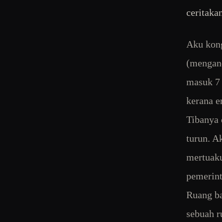
ceritaka
Aku kon
(mengand
masuk 7 
kerana e
Tibanya 
turun. A
mertuaku
pemerint
Ruang ba
sebuah r