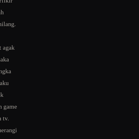
rfikir
ah
ilang.
t agak
Maka
angka
 aku
ak
in game
 tv.
nerangi