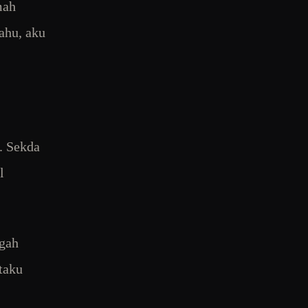
mah
ahu, aku
. Sekda
l
ngah
taku