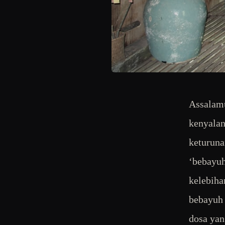
Assalamu
kenyalan
keturuna
‘bebayuh
kelebiha
bebayuh 
dosa yan