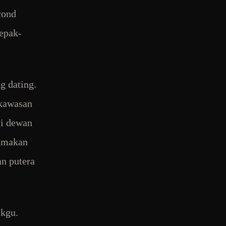
cond
lepak-
g dating.
 kawasan
si dewan
n makan
an putera
ikgu.