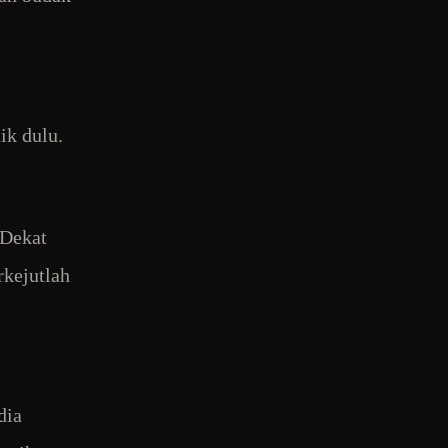
ik dulu.
 Dekat
rkejutlah
dia