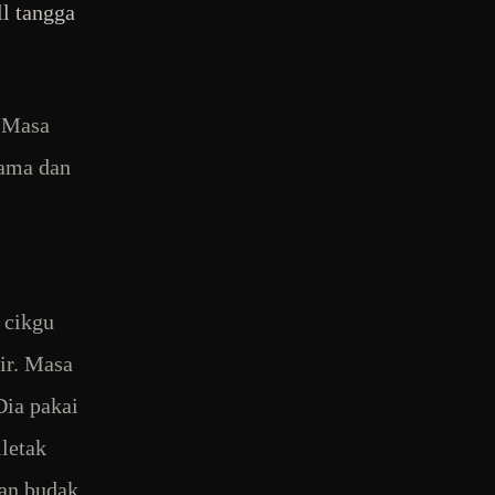
ll tangga
. Masa
nama dan
 cikgu
ir. Masa
Dia pakai
iletak
dan budak