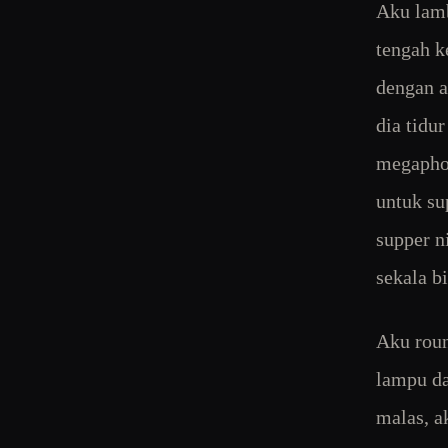
Aku lamb
tengah k
dengan a
dia tidu
megapho
untuk su
supper n
sekala b
Aku roun
lampu da
malas, a