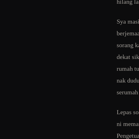
hilang l
Sya masi
berjemaa
sorang k
dekat si
rumah tu
nak dudu
serumah 
Lepas so
ni meman
Pengetua