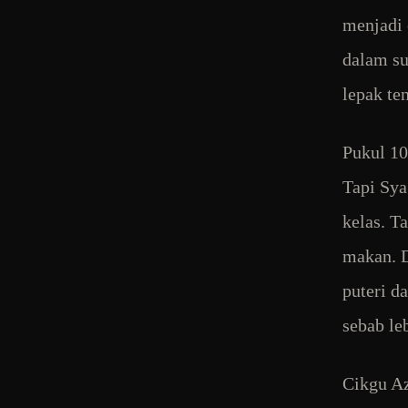
menjadi 
dalam su
lepak te
Pukul 10
Tapi Sya
kelas. T
makan. D
puteri d
sebab le
Cikgu Az