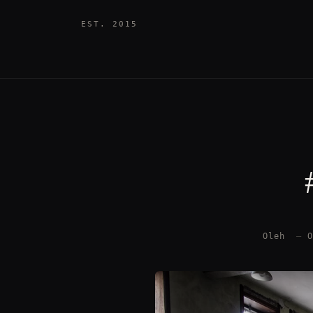
EST. 2015
Oleh
—