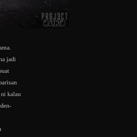
rama.
na jadi
buat
barisan
ni kalau
rden-
h