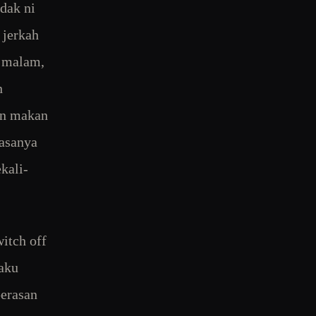
dak ni
 jerkah
p malam,
n
an makan
iasanya
kali-
itch off
 aku
perasan