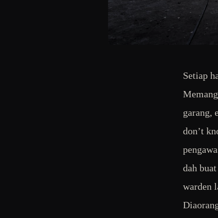
Setiap h
Memang k
garang, 
don’t kn
pengawas
dah buat
warden l
Diaorang