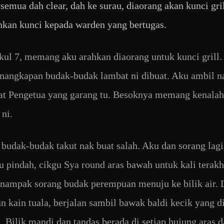
 semua dah clear, dah ke surau, diaorang akan kunci gri
hkan kunci kepada warden yang bertugas.
kul 7, memang aku arahkan diaorang untuk kunci grill
enangkapan budak-budak lambat ni dibuat. Aku ambil 
at Pengetua yang garang tu. Besoknya memang kenalah
 ni.
 budak-budak takut nak buat salah. Aku dan sorang lagi
u pindah, cikgu Sya round aras bawah untuk kali terakh
 nampak sorang budak perempuan menuju ke bilik air. 
dan kain tuala, berjalan sambil bawak baldi kecik yang d
es. Bilik mandi dan tandas berada di setiap hujung aras 