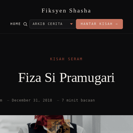
Fiksyen Shasha
HOME
HANTAR KISAH →
KISAH SERAM
Fiza Si Pramugari
am
—
December 31, 2018
—
7 minit bacaan