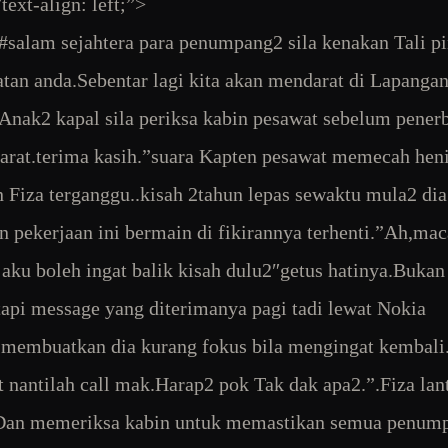
text-align: left;”>
#salam sejahtera para penumpang2 sila kenakan Tali p
tan anda.Sebentar lagi kita akan mendarat di Lapanga
nak2 kapal sila periksa kabin pesawat sebelum pener
arat.terima kasih.”suara Kapten pesawat memecah he
Fiza terganggu..kisah 2tahun lepas sewaktu mula2 dia
pekerjaan ini bermain di fikirannya terhenti.”Ah,ma
aku boleh ingat balik kisah dulu2″getus hatinya.Bukan
tapi message yang diterimanya pagi tadi lewat Nokia
membuatkan dia kurang fokus bila mengingat kembali
 nantilah call mak.Harap2 pok Tak dak apa2.”.Fiza lan
Dan memeriksa kabin untuk memastikan semua penum