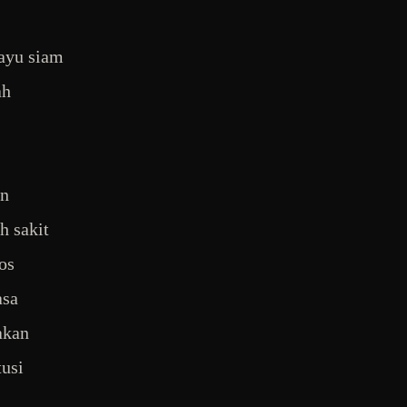
layu siam
ah
an
h sakit
os
asa
akan
usi