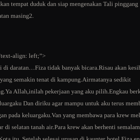
kan tempat duduk dan siap mengenakan Tali pinggang
tan masing2.
text-align: left;”>
 di daratan…Fiza tidak banyak bicara.Risau akan kesi
yang semakin tenat di kampung.Airmatanya sedikit
g.Ya Allah,inilah pekerjaan yang aku pilih.Engkau berk
luargaku Dan diriku agar mampu untuk aku terus mem
gan pada keluargaku.Van yang membawa para krew mel
ar di selatan tanah air.Para krew akan berhenti semalam
Kota itu..Setelah selesai urusan di kaunter hotel Fiza e