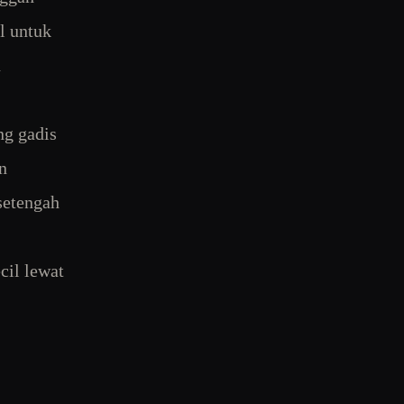
l untuk
n
ng gadis
n
setengah
cil lewat