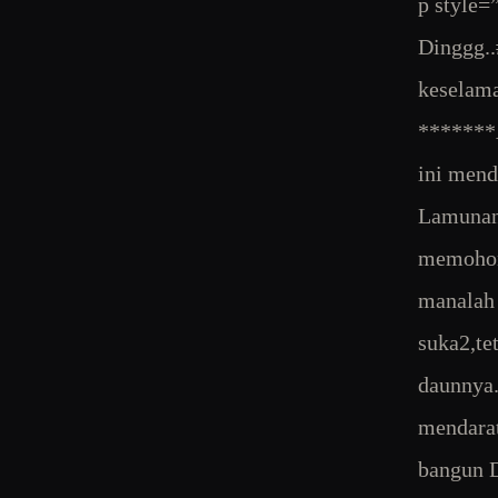
p style=”
Dinggg..
keselama
*******A
ini mend
Lamunan 
memohon 
manalah 
suka2,te
daunnya.
mendarat
bangun 