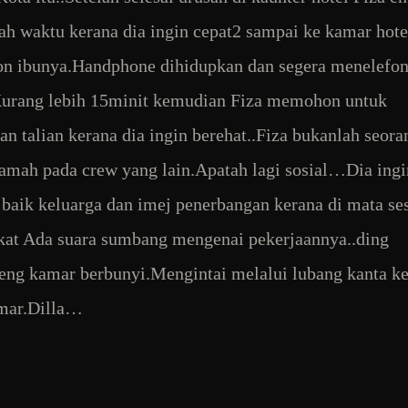
h waktu kerana dia ingin cepat2 sampai ke kamar hote
n ibunya.Handphone dihidupkan dan segera menelefo
Kurang lebih 15minit kemudian Fiza memohon untuk
n talian kerana dia ingin berehat..Fiza bukanlah seora
amah pada crew yang lain.Apatah lagi sosial…Dia ingi
baik keluarga dan imej penerbangan kerana di mata se
at Ada suara sumbang mengenai pekerjaannya..ding
eng kamar berbunyi.Mengintai melalui lubang kanta ke
amar.Dilla…