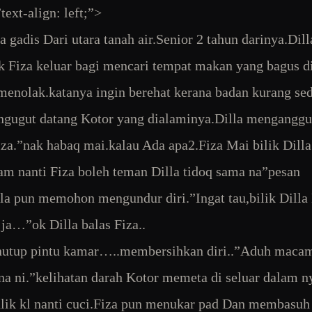
text-align: left;”>
a gadis Dari utara tanah air.Senior 2 tahun darinya.Dill
 Fiza keluar bagi mencari tempat makan yang bagus d
 menolak.katanya ingin berehat kerana badan kurang sed
ngugut datang Kotor yang dialaminya.Dilla mengangg
za.”nak habaq mai.kalau Ada apa2.Fiza Mai bilik Dilla
m nanti Fiza boleh teman Dilla tidoq sama na”pesan
lla pun memohon mengundur diri.”Ingat tau,bilik Dilla
 ja…”ok Dilla balas Fiza..
nutup pintu kamar…..membersihkan diri..”Aduh mac
na ni.”kelihatan darah Kotor memeta di seluar dalam n
alik kl nanti cuci.Fiza pun menukar pad Dan membasuh