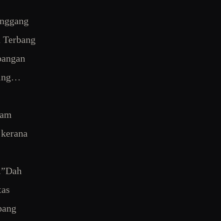
inggang
n Terbang
bangan
ning…
cam
 kerana
.”Dah
tas
pang