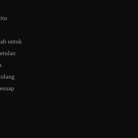
itu
yah untuk
etulan
a
tulang
sesuap