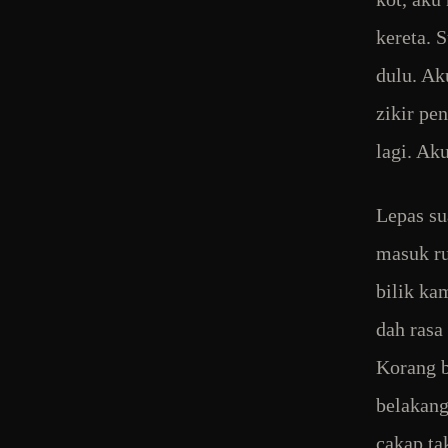
kereta. 
dulu. Ak
zikir pe
lagi. Ak
Lepas su
masuk ru
bilik kam
dah rasa
Korang b
belakang
cakap ta