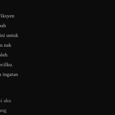
Fiksyen
bab
ni untuk
ku nak
oleh
cilku.
m ingatan
i aku
lang