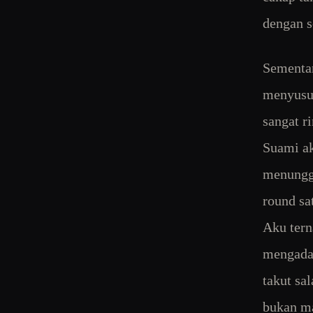
dengan s
Sementar
menyusuk
sangat r
Suami ak
menunggu
round sa
Aku tern
mengadap
takut sa
bukan ma