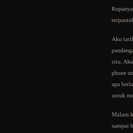
Rupanya 
terpantu
Aku tarik
pandanga
situ. Ak
phone un
apa berl
untuk me
Malam k
sampai b