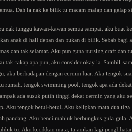
emua. Dah la nak ke bilik tu macam malap dan gelap si
a nak tunggu kawan-kawan semua sampai, aku buat k
an anak di hall depan dan bukan di bilik. Sebab bagi a
imas dan tak selamat. Aku pun guna nursing craft dan t
u tak cakap apa pun, aku consider okay la. Sambil-sam
, aku berhadapan dengan cermin luar. Aku tengok su
tu rumah, tengok swimming pool, tengok apa ada dekat
ampak ada susuk putih tinggi dekat cermin yang aku s
. Aku tengok betul-betul. Aku kelipkan mata dua tiga 
lah pandang. Aku benci mahluk berbungkus gula-gula. 
hluk tu. Aku kecikkan mata, tajamkan lagi penglihatan