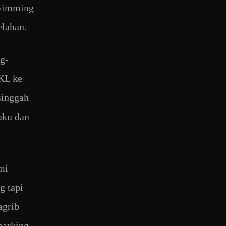
swimming
elahan.
g-
 KL ke
singgah
aku dan
mi
g tapi
agrib
parking