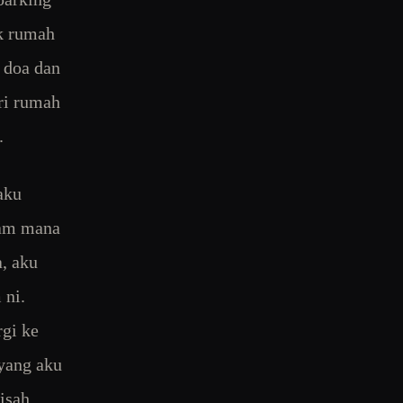
uk rumah
 doa dan
ri rumah
.
aku
cam mana
a, aku
 ni.
gi ke
 yang aku
pisah