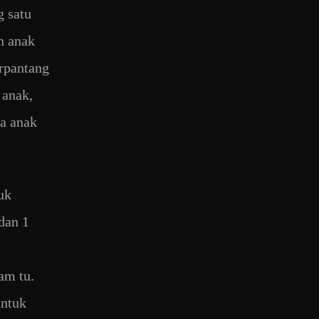
g satu
n anak
erpantang
 anak,
ta anak
uk
 dan 1
am tu.
untuk