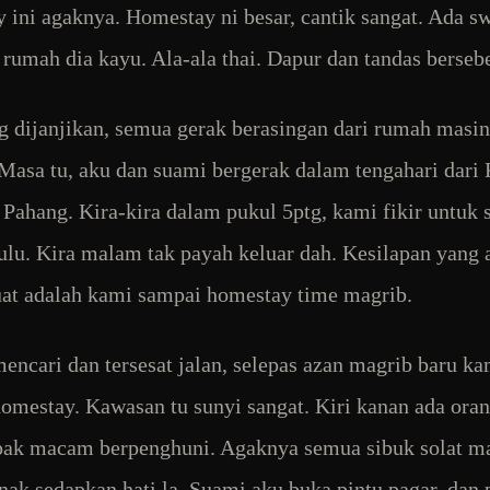
 ini agaknya. Homestay ni besar, cantik sangat. Ada 
 rumah dia kayu. Ala-ala thai. Dapur dan tandas berseb
g dijanjikan, semua gerak berasingan dari rumah masin
Masa tu, aku dan suami bergerak dalam tengahari dari
, Pahang. Kira-kira dalam pukul 5ptg, kami fikir untuk 
lu. Kira malam tak payah keluar dah. Kesilapan yang 
at adalah kami sampai homestay time magrib.
encari dan tersesat jalan, selepas azan magrib baru ka
omestay. Kawasan tu sunyi sangat. Kiri kanan ada oran
ak macam berpenghuni. Agaknya semua sibuk solat m
 nak sedapkan hati la. Suami aku buka pintu pagar, dan 