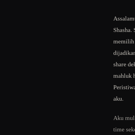
Assalamu
Shasha. 
memilih
dijadika
share de
mahluk h
Peristiw
aku.
Aku mula
time sek