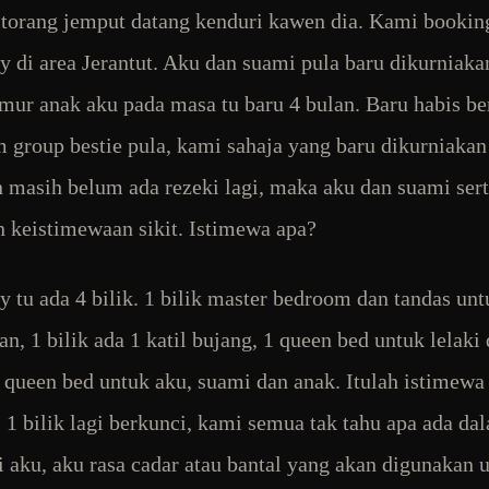
torang jemput datang kenduri kawen dia. Kami bookin
 di area Jerantut. Aku dan suami pula baru dikurniaka
Umur anak aku pada masa tu baru 4 bulan. Baru habis b
m group bestie pula, kami sahaja yang baru dikurniakan
n masih belum ada rezeki lagi, maka aku dan suami ser
n keistimewaan sikit. Istimewa apa?
 tu ada 4 bilik. 1 bilik master bedroom dan tandas unt
n, 1 bilik ada 1 katil bujang, 1 queen bed untuk lelaki
a queen bed untuk aku, suami dan anak. Itulah istimewa
. 1 bilik lagi berkunci, kami semua tak tahu apa ada dal
i aku, aku rasa cadar atau bantal yang akan digunakan 