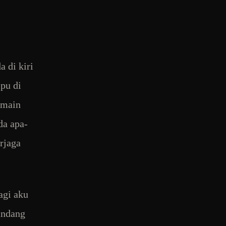
a di kiri
pu di
 main
da apa-
rjaga
agi aku
tandang