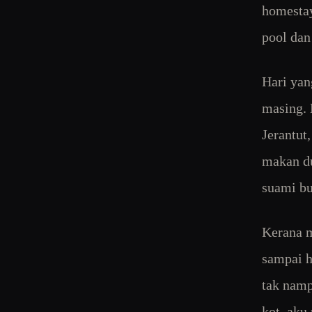
homestay
pool dan
Hari yan
masing. 
Jerantut
makan du
suami bu
Kerana m
sampai h
tak namp
kot, aku