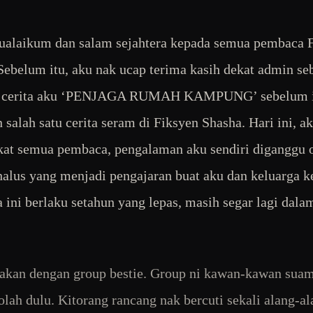
alaikum dan salam sejahtera kepada semua pembaca 
Sebelum itu, aku nak ucap terima kasih dekat admin se
 cerita aku ‘PENJAGA RUMAH KAMPUNG’ sebelum i
n salah satu cerita seram di Fiksyen Shasha. Hari ini, a
kat semua pembaca, pengalaman aku sendiri diganggu 
alus yang menjadi pengajaran buat aku dan keluarga ke
a ini berlaku setahun yang lepas, masih segar lagi dala
kan dengan group bestie. Group ni kawan-kawan suam
olah dulu. Kitorang rancang nak bercuti sekali alang-a