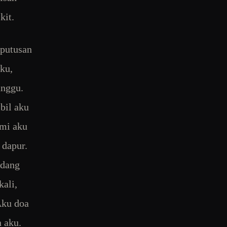
kit.
eputusan
ku,
unggu.
bil aku
ami aku
 dapur.
edang
kali,
Aku doa
 aku.