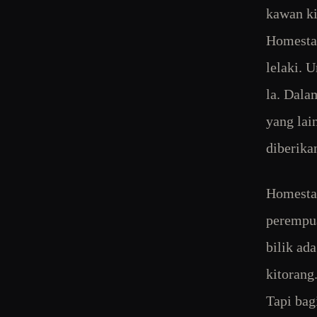
kawan ki
Homestay
lelaki. 
la. Dala
yang lai
diberika
Homestay
perempua
bilik ad
kitorang
Tapi bag