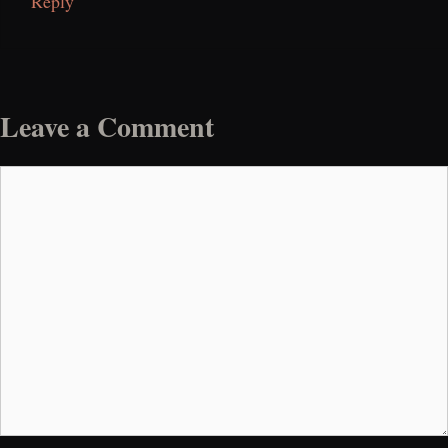
Reply
Leave a Comment
Comment