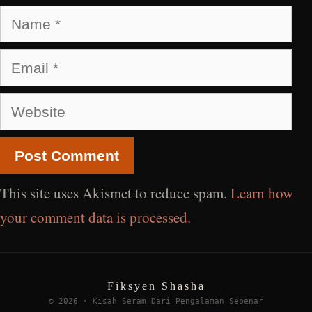
Name
Email
Website
This site uses Akismet to reduce spam.
Learn how
your comment data is processed.
Fiksyen Shasha
© 2026 · Kisah Seram Dari Pengalaman Sebenar