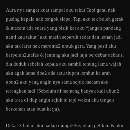
Aura nya sangat kuat sampai aku takut.Tapi gatal nak
pusing kepala nak tengok siapa. Tapi aku tak boleh gerak
& macam ada suara yang bisik kat aku “jangan pandang
nanti kau takut” aku masih separuh sedar dan lemah jadi
aku tak larat nak meronta2 untuk gera. Yang pasti aku
berpeluh2,nafas & jantung aku jadi laju berdebar debar,si
dia duduk sebelah kepala aku sambil tenung lama wajah
aku agak lama tiba2 ada satu tiupan lembut ke arah
ubun2 aku yang angin nya sama sejuk macam aku
terangkan tadi.(Sebelum ni memang banyak kali ubun2
aku rasa di tiup angin sejuk tu tapi waktu aku tengah
berkemas atau buat kerja).
Dekat 3 bulan aku hadap mimpi2/kejadian pelik ni & aku