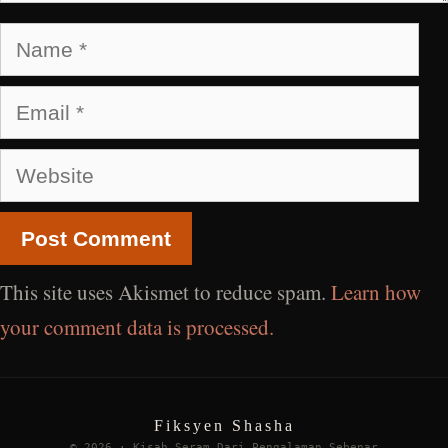
Name
Email
Website
This site uses Akismet to reduce spam.
Learn how
your comment data is processed.
Fiksyen Shasha
© 2026 · Kisah Seram Dari Pengalaman Sebenar