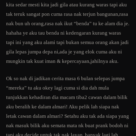
kita sedar mesti kita jadi gila atau kurang waras tapi aku
tak teruk sangat pon cuma rasa nak terjun bangunan,rasa
nak bun uh orang,rasa nak ikut “benda” tu ke alam dia je.
hahaha ye aku tau benda ni kedengaran kurang waras
tapi ini yang aku alami tapi bukan semua orang akan jadi
gila lepas jumpa depa ni,ada je yang elok cuma aku ni
mungkin tak kuat iman & kepercayaan,jahilnya aku.
Ok so nak di jadikan cerita masa 6 bulan selepas jumpa
“mereka” tu aku okey lagi cuma si dia dah mula
tunjukkan kehadiran dia macam tiba2 cawan dalam bilik
aku beralih ke dalam almari! Aku pelik lah siapa nak
letak cawan dalam almari? Setahu aku tak ada siapa yang
nak masuk bilik aku semata mata nk buat prank bodoh ni
tapi aku decide untuk tak nak layan, banyak lagi lah