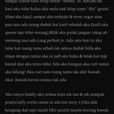
sampai subuh baru lelap sebab “benda” ni macam tak
kasi aku tidur kalau aku mula nak lelap nanti “dia” gosok
tilam aku laju2 sampai aku terkejut & terus segar atau
pun rasa ada orang duduk kat katil sebalah aku (katil aku
queen tapi tidur sorang).Bilik aku pulak jangan cakap ah
memang rasa ada yang perhati je. Ada satu hari tu aku
tidur kat ruang tamu sebab tak selesa duduk bilik,aku
rimas dengan rantai aku ni jadi aku buka & letak kat tepi
bantal dan aku terus tidur, bila aku bangun aku cari rantai
aku hilang! Aku cari satu ruang tamu tak ada! bawah
tikar ,bawah kerusi semua tak ada.
Aku tanya family aku semua kata tak tau & tak nampak
pon(actully cerita rantai ni ada kat story 1)Aku dah
bengang dah tapi masih fikir positif maybe kucing bawak