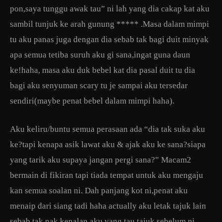
pon,saya tunggu awak tau” ni lah yang dia cakap kat aku
sambil tunjuk ke arah gunung ***** .Masa dalam mimpi
tu aku panas juga dengan dia sebab tak bagi duit minyak
apa semua tetiba suruh aku gi sana,ingat guna daun
ke!haha, masa aku duk bebel kat dia pasal duit tu dia
bagi aku senyuman scary tu je sampai aku tersedar
sendiri(maybe penat bebel dalam mimpi haha).
Aku keliru/buntu semua perasaan ada “dia tak suka aku
ke?tapi kenapa asik lawat aku & ajak aku ke sana?siapa
yang tarik aku supaya jangan pergi sana?” Macam2
bermain di fikiran tapi tiada tempat untuk aku mengaju
kan semua soalan ni. Dah panjang kot ni,penat aku
menaip dari siang tadi haha actually aku letak tajuk lain
sebab tak nak kenalan aku yang tau tajuk sebelum ni