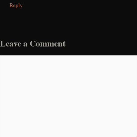
Reply
Leave a Comment
Comment