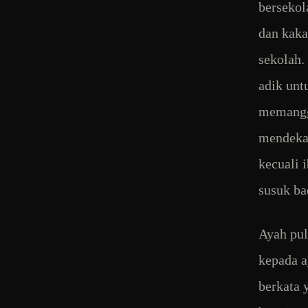
bersekol
dan kaka
sekolah.
adik unt
memanggi
mendekat
kecuali 
susuk ba
Ayah pul
kepada a
berkata 