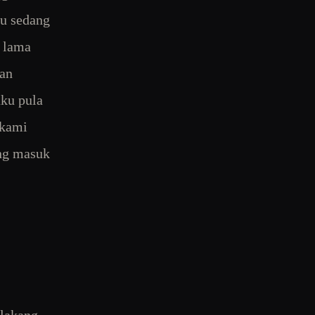
ku sedang
h lama
pan
aku pula
 kami
ang masuk
elakang