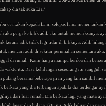
cakap dia tak suka Lia.’
 ibu ceritakan kepada kami selepas lama menemankan 
yah aku pergi ke bilik adik aku untuk memeriksanya, ay
ik kerana adik tidak lagi tidur di biliknya. Adik hilang
ntuk mencari adik di sekitar perumahan sementara aku,
nggal di rumah. Kami hanya mampu berdoa dan berser
da waktu itu. Rasa kehilangan seseorang itu sungguh sa
 pulang bersama beberapa jiran yang lain sambil me
ik berkata yang dia terbangun apabila dia terdengar aya
lnya dari luar rumah. Dia berkata lagi yang mata aya
n lebih besar dan bulat waktu itu. Adik keluar dan pergi