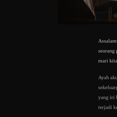
Assalamu
seorang 
mari kit
Ayah aku
sekeluar
yang iri
terjadi 