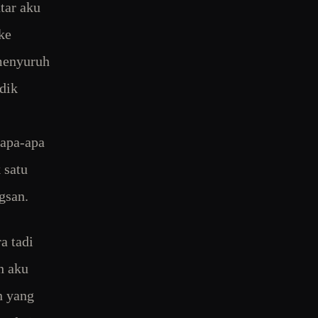
tar aku
ke
 menyuruh
dik
 apa-apa
 satu
gsan.
a tadi
h aku
n yang