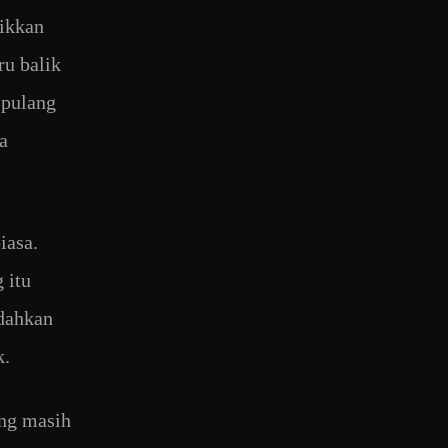
aikkan
ru balik
 pulang
a
iasa.
 itu
ndahkan
k.
ang masih