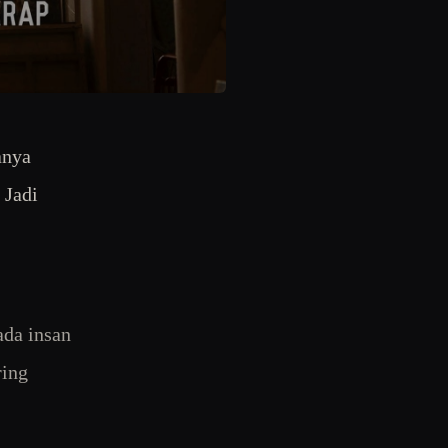
anya
 Jadi
ada insan
ring