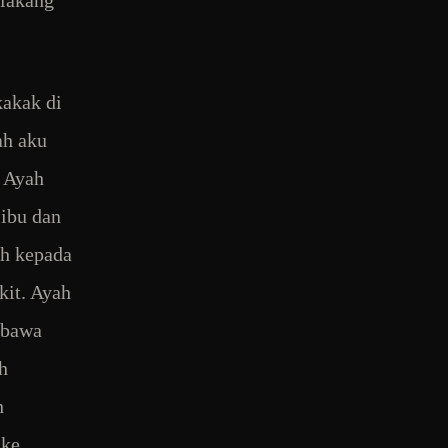
kakak di
ah aku
. Ayah
 ibu dan
ah kepada
kit. Ayah
mbawa
h
h
 ke