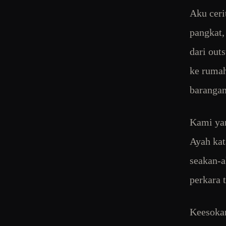
Aku ceri
pangkat,
dari out
ke rumah
barangan
Kami yan
Ayah kat
seakan-a
perkara 
Keesokan