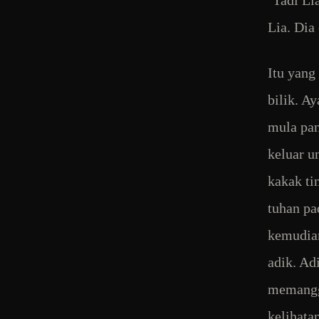
Lia. Dia 
Itu yang
bilik. A
mula pan
keluar u
kakak ti
tuhan pa
kemudian
adik. Ad
memanggi
kelihata