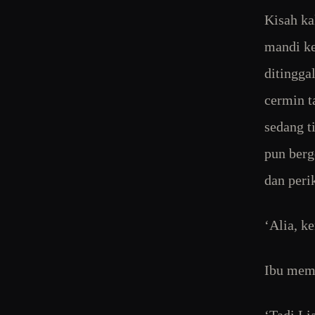
Kisah ka
mandi ke
ditingga
cermin t
sedang t
pun berg
dan peri
‘Alia, k
Ibu memb
‘Tadi Li