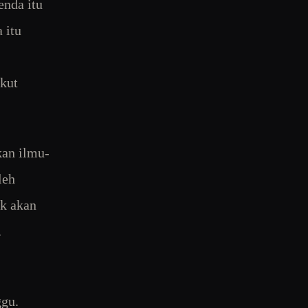
enda itu
 itu
ikut
kan ilmu-
leh
ak akan
.
ggu.