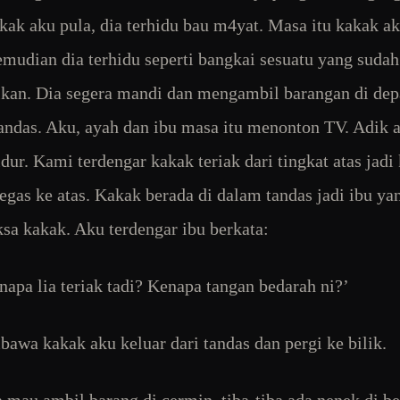
kak aku pula, dia terhidu bau m4yat. Masa itu kakak a
mudian dia terhidu seperti bangkai sesuatu yang suda
lkan. Dia segera mandi dan mengambil barangan di de
andas. Aku, ayah dan ibu masa itu menonton TV. Adik 
idur. Kami terdengar kakak teriak dari tingkat atas jadi
egas ke atas. Kakak berada di dalam tandas jadi ibu y
ksa kakak. Aku terdengar ibu berkata:
enapa lia teriak tadi? Kenapa tangan bedarah ni?’
awa kakak aku keluar dari tandas dan pergi ke bilik.
a mau ambil barang di cermin, tiba-tiba ada nenek di b