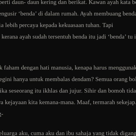
eperti daun- daun kering dan berikat. Kawan ayah kata b
ngusir ‘benda’ di dalam rumah. Ayah membuang benda
ia lebih percaya kepada kekuasaan tuhan. Tapi
kerana ayah sudah tersentuh benda itu jadi ‘benda’ tu 
k faham dengan hati manusia, kenapa harus mengguna
begini hanya untuk membalas dendam? Semua orang bo
jika seseorang itu ikhlas dan jujur. Sihir dan bomoh tid
kejayaan kita kemana-mana. Maaf, termarah sekejap
g-
luarga aku, cuma aku dan ibu sahaja yang tidak digan