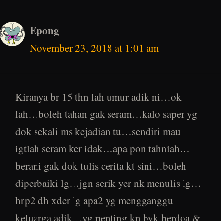
Epong
November 23, 2018 at 1:01 am
Kiranya br 15 thn lah umur adik ni…ok
lah…boleh tahan gak seram…kalo saper yg
dok sekali ms kejadian tu…sendiri mau
igtlah seram ker idak…apa pon tahniah…
berani gak dok tulis cerita kt sini…boleh
diperbaiki lg…jgn serik yer nk menulis lg…
hrp2 dh xder lg apa2 yg mengganggu
keluarga adik…yg penting kn byk berdoa &