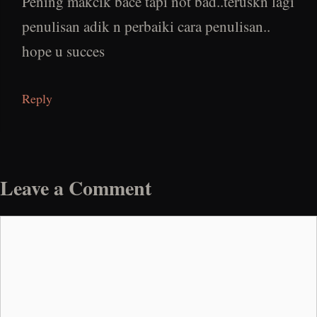
Pening makcik bace tapi not bad..teruskn lagi
penulisan adik n perbaiki cara penulisan..
hope u succes
Reply
Leave a Comment
Comment