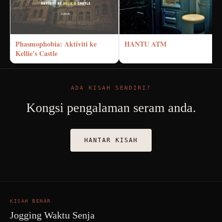
Phasmophobia: Aktiviti ke
HANTU ATM
Kellie's Castle
ADA KISAH SENDIRI?
Kongsi pengalaman seram anda.
HANTAR KISAH
KISAH BENAR
Jogging Waktu Senja