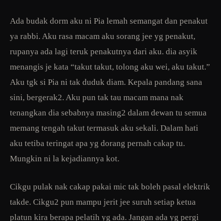
Ada budak dorm aku ni Pia lemah semangat dan penakut
ya rabbi. Aku rasa macam aku sorang jee yg penakut,
rupanya ada lagi teruk penakutnya dari aku. dia asyik
menangis je kata “takut takut, tolong aku wei, aku takut.”
Aku tgk si Pia ni tak duduk diam. Kepala pandang sana
sini, bergerak2. Aku pun tak tau macam mana nak
tenangkan dia sebabnya masing2 dalam dewan tu semua
memang tengah takut termasuk aku sekali. Dalam hati
aku tetiba teringat apa yg dorang pernah cakap tu.
Mungkin ni la kejadiannya kot.
Cikgu pulak nak cakap pakai mic tak boleh pasal elektrik
takde. Cikgu2 pun mampu jerit jee suruh setiap ketua
platun kira berapa pelatih yg ada. Jangan ada yg pergi