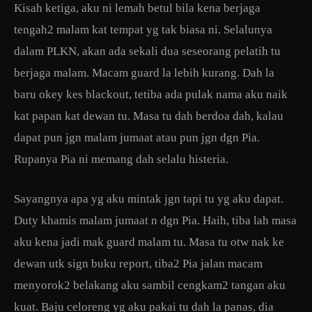
Kisah ketiga, aku ni lemah betul bila kena berjaga
tengah2 malam kat tempat yg tak biasa ni. Selalunya
dalam PLKN, akan ada sekali dua seseorang pelatih tu
berjaga malam. Macam guard la lebih kurang. Dah la
baru okey kes blackout, tetiba ada pulak nama aku naik
kat papan kat dewan tu. Masa tu dah berdoa dah, kalau
dapat pun jgn malam jumaat atau pun jgn dgn Pia.
Rupanya Pia ni memang dah selalu histeria.
Sayangnya apa yg aku mintak jgn tapi tu yg aku dapat.
Duty khamis malam jumaat n dgn Pia. Haih, tiba lah masa
aku kena jadi mak guard malam tu. Masa tu otw nak ke
dewan utk sign buku report, tiba2 Pia jalan macam
menyorok2 belakang aku sambil cengkam2 tangan aku
kuat. Baju celoreng yg aku pakai tu dah la panas, dia