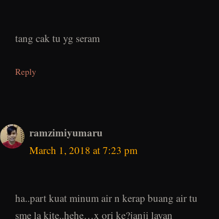
tang cak tu yg seram
Reply
ramzimiyumaru
March 1, 2018 at 7:23 pm
ha..part kuat minum air n kerap buang air tu
sme la kite..hehe…x ori ke?janji layan