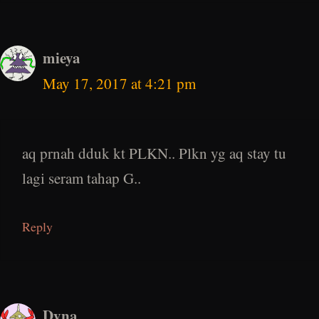
mieya
May 17, 2017 at 4:21 pm
aq prnah dduk kt PLKN.. Plkn yg aq stay tu
lagi seram tahap G..
Reply
Dyna