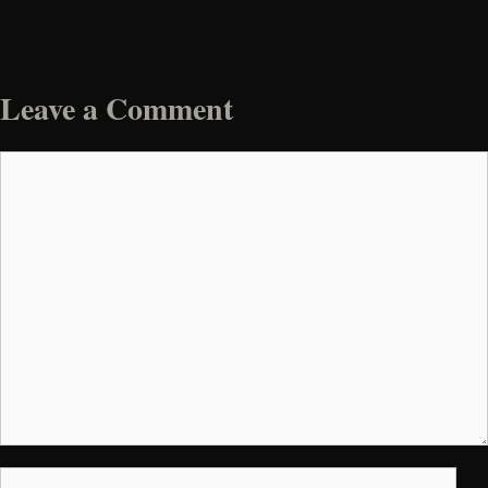
Leave a Comment
Comment
Name