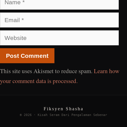
Email
Website
This site uses Akismet to reduce spam.
Learn how
your comment data is processed.
Fiksyen Shasha
© 2026 · Kisah Seram Dari Pengalaman Sebenar