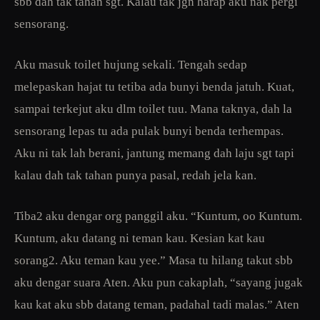
sbb dah tak tahan sgt. Kalau tak jgn harap aku nak pergi
sensorang.
Aku masuk toilet hujung sekali. Tengah sedap
melepaskan hajat tu tetiba ada bunyi benda jatuh. Kuat,
sampai terkejut aku dlm toilet tuu. Mana taknya, dah la
sensorang lepas tu ada pulak bunyi benda terhempas.
Aku ni tak lah berani, jantung memang dah laju sgt tapi
kalau dah tak tahan punya pasal, redah jela kan.
Tiba2 aku dengar org panggil aku. “Kuntum, oo Kuntum.
Kuntum, aku datang ni teman kau. Kesian kat kau
sorang2. Aku teman kau yee.” Masa tu hilang takut sbb
aku dengar suara Aten. Aku pun cakaplah, “sayang jugak
kau kat aku sbb datang teman, padahal tadi malas.” Aten