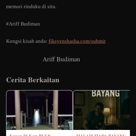
memori rinduku di situ.
#Ariff Budiman
Kongsi kisah anda:
fiksyenshasha.com/submit
Ariff Budiman
Cerita Berkaitan
Kawan Di Kem PLKN
MALAM TIADA BAYANG