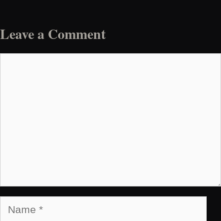
Leave a Comment
Comment
Name