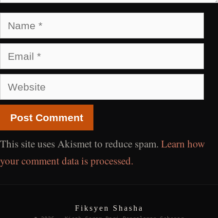
Name
Email
Website
This site uses Akismet to reduce spam.
Learn how
your comment data is processed.
Fiksyen Shasha