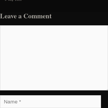
Leave a Comment
Comment
Name