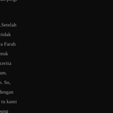
.Setelah
 tidak
ya Farah
ntuk
cerita
lam.
n. So,
 dengan
e tu kami
ubung