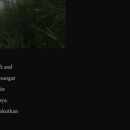
B and
sangat
in
aya.
nakutkan