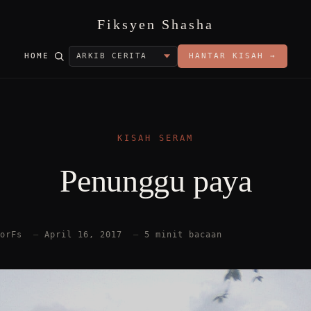
Fiksyen Shasha
HOME
HANTAR KISAH →
KISAH SERAM
Penunggu paya
torFs
—
April 16, 2017
—
5 minit bacaan