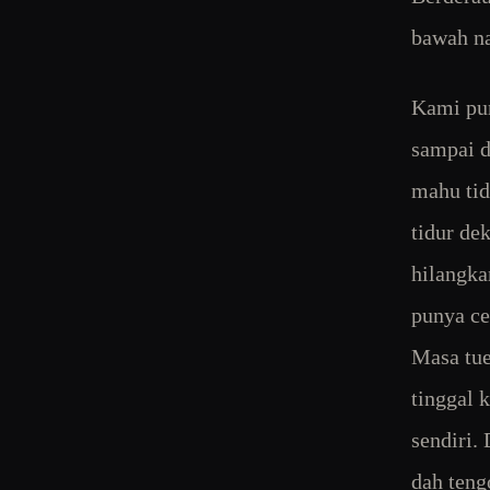
bawah na
Kami pun
sampai d
mahu tid
tidur de
hilangka
punya ce
Masa tue
tinggal k
sendiri.
dah teng