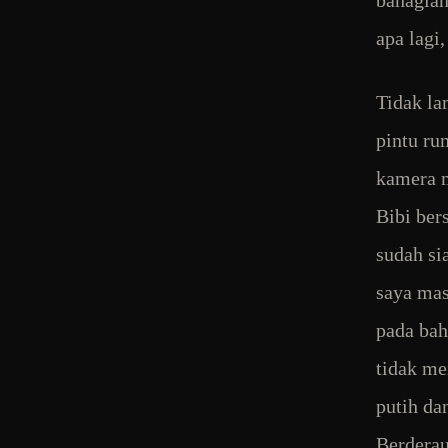
bahagian
apa lagi,
Tidak la
pintu ru
kamera m
Bibi ber
sudah si
saya mas
pada bah
tidak me
putih da
Berderau