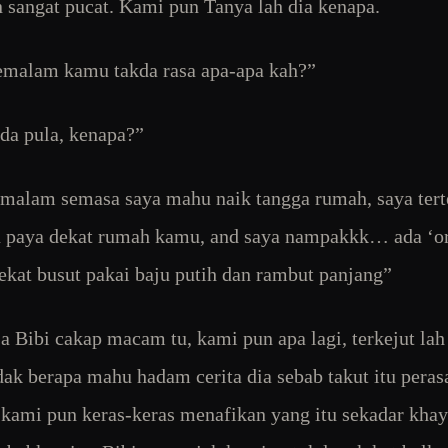
n sangat pucat. Kami pun Tanya lah dia kenapa.
emalam kamu takda rasa apa-apa kah?”
da pula, kenapa?”
emalam semasa saya mahu naik tangga rumah, saya ter
 paya dekat rumah kamu, and saya nampakkk… ada ‘o
dekat busut pakai baju putih dan rambut panjang”
ja Bibi cakap macam tu, kami pun apa lagi, terkejut lah
dak berapa mahu hadam cerita dia sebab takut itu peras
i kami pun keras-keras menafikan yang itu sekadar khay