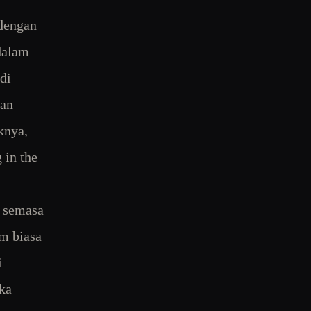
 dengan
 dalam
di
dan
knya,
 in the
a semasa
m biasa
i
ka