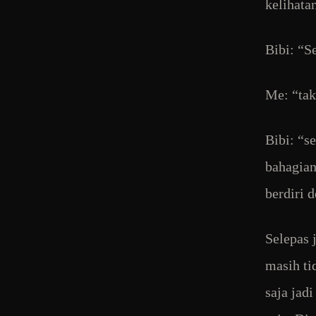
kelihata
Bibi: “S
Me: “tak
Bibi: “s
bahagian
berdiri 
Selepas 
masih ti
saja jad