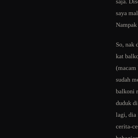
saja. Di
saya mal
Nampak t
So, nak 
kat balk
(macam b
sudah me
balkoni 
duduk di
lagi, di
cerita-c