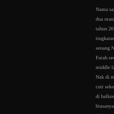
Nama say
dua oran
tahun 20
tingkata
senang N
Farah se
middle l
Nak di m
cuti sek
di balko
biasanya