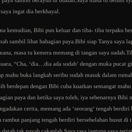
 paya sambil berayun di buaian.Saya masa tu belum sy
 saya ingat dia berkhayal.
ma kemudian, Bibi pun keluar dan tiba- tiba terpaku ber
mah sambil lihat bahagian paya.Bibi siap Tanya saya la
ana, masa tu kemera memang di tangan saya sudah.Ti
suara, “Cha, ‘dia…dia ada sudah’ dengan muka pucat gi
ap mahu buka langkah seribu sudah masuk dalam ruma
ih berdepan dengan Bibi cuba kuatkan semangat mahu 
agian paya dan ketika saya toleh, iya sebenarnya Bib
ngadakan cerita, memang ada ‘seorang’ tengah berdiri 
n rambut panjang tengah berdiri bersebelahan busut di t
 darah tak payah cakaplah.Saya rasa jantung saya terja