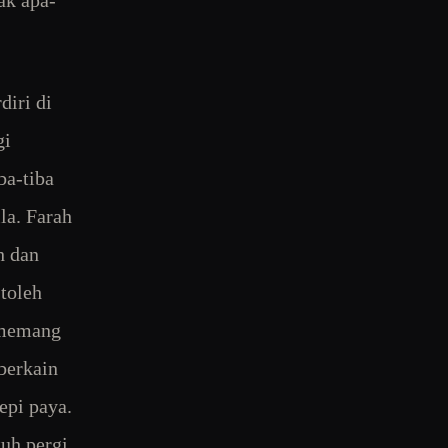
ak apa-
diri di
gi
ba-tiba
la. Farah
h dan
toleh
i memang
berkain
epi paya.
tuh pergi