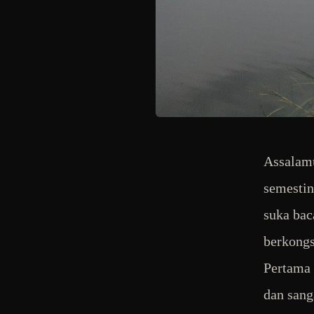
Assalamu
semesti
suka baca
berkongs
Pertama 
dan sanga