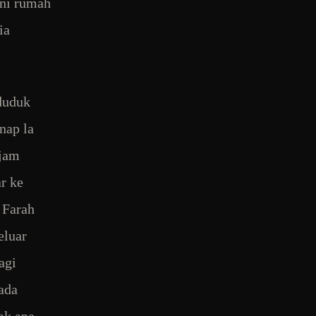
oni rumah
ia
 duduk
nap la
 jam
r ke
 Farah
eluar
agi
pada