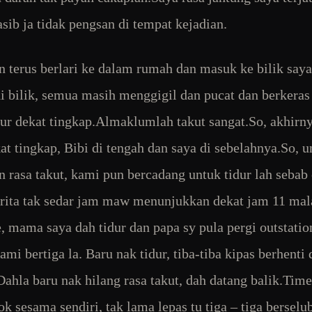
sib ja tidak pengsan di tempat kejadian.
 terus berlari ke dalam rumah dan masuk ke bilik saya
i bilik, semua masih menggigil dan pucat dan berkeras
ur dekat tingkap.Almaklumlah takut sangat.So, akhirn
kat tingkap, Bibi di tengah dan saya di sebelahnya.So, u
n rasa takut, kami pun bercadang untuk tidur lah sebab 
rita tak sedar jam maw menunjukkan dekat jam 11 ma
, mama saya dah tidur dan papa sy pula pergi outstatio
ami bertiga la. Baru nak tidur, tiba-tiba kipas berhenti
 Dahla baru nak hilang rasa takut, dah datang balik.Tim
ok sesama sendiri, tak lama lepas tu tiga – tiga bersel