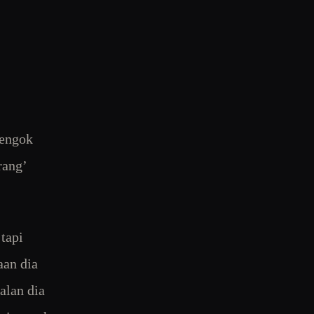
tengok
rang’
 tapi
aan dia
alan dia