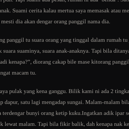
anak. Suami cerita kalau mertua saya memasak atau 
, mesti dia akan dengar orang panggil nama dia.
ng panggil tu suara orang yang tinggal dalam rumah tu 
k suara suaminya, suara anak-anaknya. Tapi bila ditan
tadi kenapa?”, diorang cakap bile mase kitorang panggi
angat macam tu.
saya pulak yang kena ganggu. Bilik kami ni ada 2 tingk
 dapur, satu lagi mengadap sungai. Malam-malam bil
da terdengar bunyi orang ketip kuku.Ingatkan adik ipar s
ik lewat malam. Tapi bila fikir balik, dah kenapa nak k