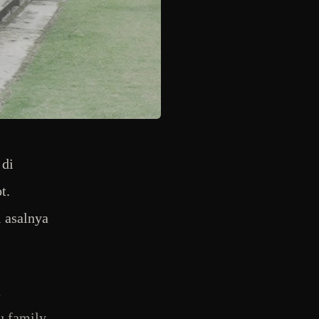
 di
t.
 asalnya
a
u family