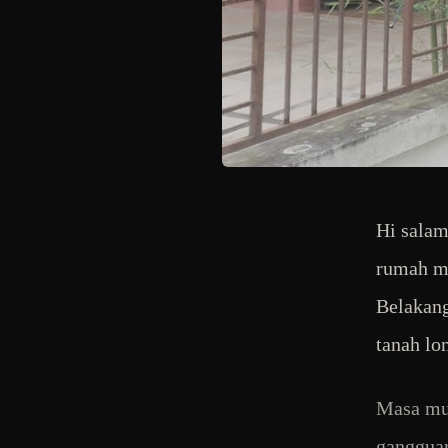
Hi salam
rumah me
Belakang
tanah lo
Masa mul
gangguan