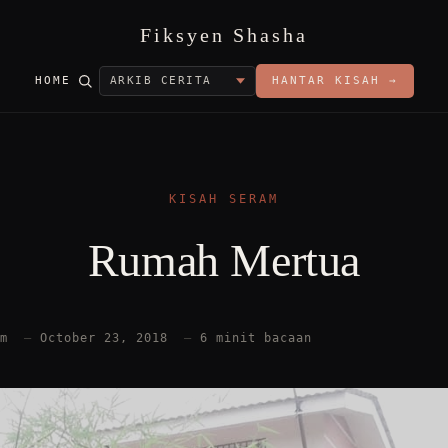
Fiksyen Shasha
HOME
HANTAR KISAH →
KISAH SERAM
Rumah Mertua
am
—
October 23, 2018
—
6 minit bacaan