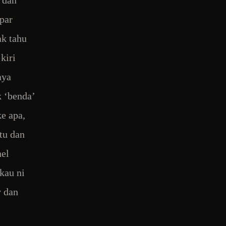
 dan
par
ak tahu
kiri
aya
k ‘benda’
ke apa,
tu dan
nel
 kau ni
v dan