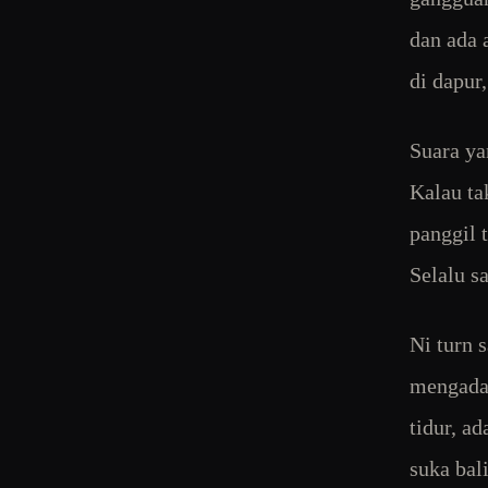
dan ada 
di dapur
Suara ya
Kalau ta
panggil 
Selalu s
Ni turn 
mengadap
tidur, a
suka bal