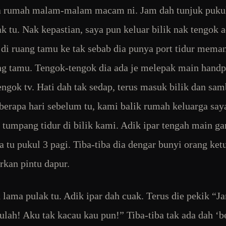
a rumah malam-malam macam ni. Jam dah tunjuk puku
ak tu. Nak kepastian, saya pun keluar bilik nak tengok a
 di ruang tamu ke tak sebab dia punya port tidur meman
ng tamu. Tengok-tengok dia ada je melepak main hand
engok tv. Hati dah tak sedap, terus masuk bilik dan sa
eberapa hari sebelum tu, kami balik rumah keluarga say
r tumpang tidur di bilik kami. Adik ipar tengah main g
 tu pukul 3 pagi. Tiba-tiba dia dengar bunyi orang ket
rkan pintu dapur.
 lama pulak tu. Adik ipar dah cuak. Terus die pekik “J
ulah! Aku tak kacau kau pun!” Tiba-tiba tak ada dah ‘b