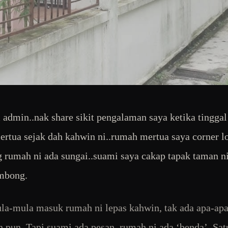
 admin..nak share sikit pengalaman saya ketika tinggal
rtua sejak dah kahwin ni..rumah mertua saya corner lo
 rumah ni ada sungai..suami saya cakap tapak taman ni
mbong.
a-mula masuk rumah ni lepas kahwin, tak ada apa-ap
 pun. Tapi suami ada pesan, rumah ni ada ‘benda’. Sat