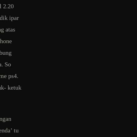
l 2.20
dik ipar
g atas
phone
mbung
a. So
ame ps4.
uk- ketuk
angan
enda’ tu