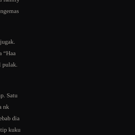
mengemas
jugak.
ya “Haa
l pulak.
ap. Satu
a nk
ebab dia
etip kuku