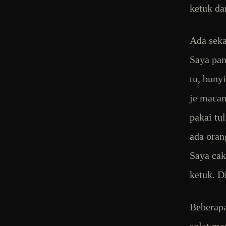
ketuk da
Ada seka
Saya pan
tu, buny
je macam
pakai tu
ada oran
Saya cak
ketuk. D
Beberapa