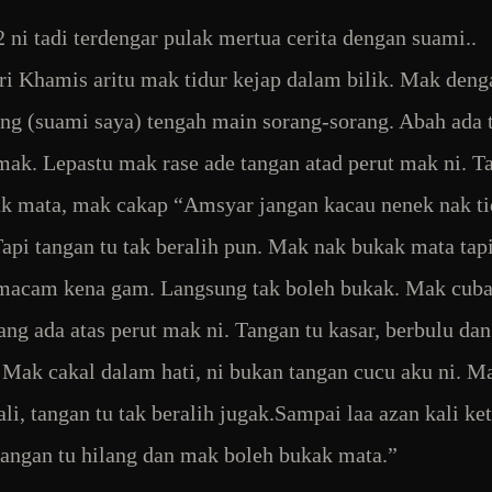
2 ni tadi terdengar pulak mertua cerita dengan suami..
i Khamis aritu mak tidur kejap dalam bilik. Mak deng
ng (suami saya) tengah main sorang-sorang. Abah ada 
mak. Lepastu mak rase ade tangan atad perut mak ni. Ta
k mata, mak cakap “Amsyar jangan kacau nenek nak ti
Tapi tangan tu tak beralih pun. Mak nak bukak mata tapi
macam kena gam. Langsung tak boleh bukak. Mak cub
ang ada atas perut mak ni. Tangan tu kasar, berbulu da
 Mak cakal dalam hati, ni bukan tangan cucu aku ni. M
li, tangan tu tak beralih jugak.Sampai laa azan kali ket
tangan tu hilang dan mak boleh bukak mata.”