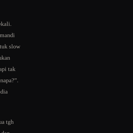
kali.
 mandi
etuk slow
ukan
api tak
enapa?”.
 dia
ua tgh