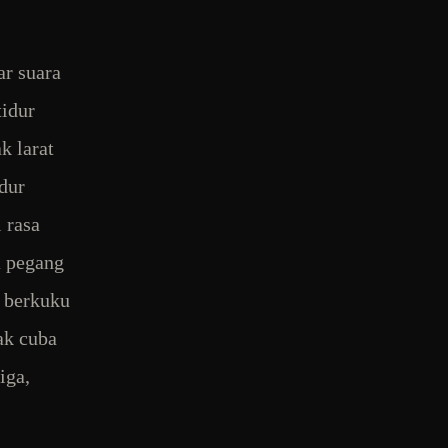
ar suara
tidur
k larat
dur
 rasa
a pegang
n berkuku
ak cuba
iga,