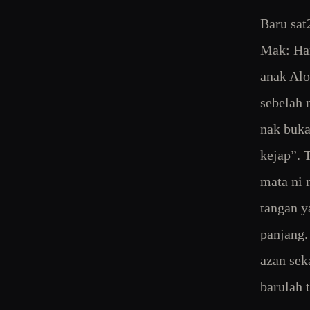
Baru sat
Mak: Har
anak Alo
sebelah 
nak buka
kejap”. 
mata ni 
tangan y
panjang.
azan seka
barulah 