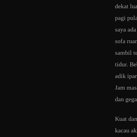
dekat lu
pagi pul
saya ada
sofa rua
sambil t
tidur. B
adik ipa
Jam masa
dan gega
Kuat dan
kacau ak