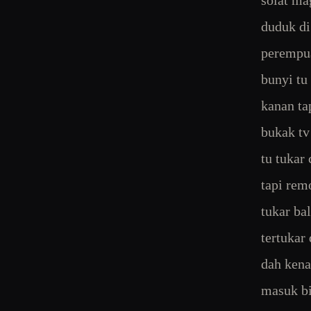
solat ma
duduk di
perempua
bunyi tu
kanan ta
bukak tv
tu tukar
tapi rem
tukar ba
tertukar
dah kena
masuk bi