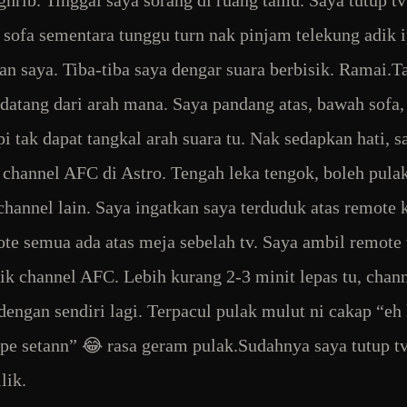
ghrib. Tinggal saya sorang di ruang tamu. Saya tutup tv
 sofa sementara tunggu turn nak pinjam telekung adik i
n saya. Tiba-tiba saya dengar suara berbisik. Ramai.T
 datang dari arah mana. Saya pandang atas, bawah sofa, 
pi tak dapat tangkal arah suara tu. Nak sedapkan hati, s
 channel AFC di Astro. Tengah leka tengok, boleh pula
 channel lain. Saya ingatkan saya terduduk atas remote 
ote semua ada atas meja sebelah tv. Saya ambil remote 
lik channel AFC. Lebih kurang 2-3 minit lepas tu, chan
 dengan sendiri lagi. Terpacul pulak mulut ni cakap “eh
pe setann” 😂 rasa geram pulak.Sudahnya saya tutup t
lik.