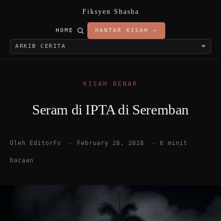
Fiksyen Shasha
HOME
HANTAR KISAH →
KISAH BENAR
Seram di IPTA di Seremban
Oleh EditorFs
—
February 26, 2018
—
6 minit
bacaan