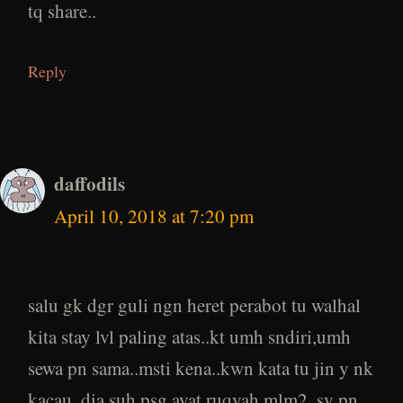
tq share..
Reply
daffodils
April 10, 2018 at 7:20 pm
salu gk dgr guli ngn heret perabot tu walhal
kita stay lvl paling atas..kt umh sndiri,umh
sewa pn sama..msti kena..kwn kata tu jin y nk
kacau..dia suh psg ayat ruqyah mlm2..sy pn