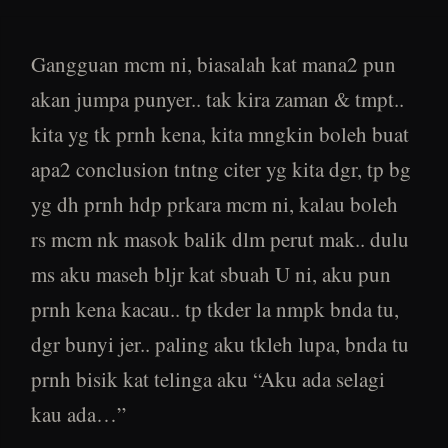
Gangguan mcm ni, biasalah kat mana2 pun
akan jumpa punyer.. tak kira zaman & tmpt..
kita yg tk prnh kena, kita mngkin boleh buat
apa2 conclusion tntng citer yg kita dgr, tp bg
yg dh prnh hdp prkara mcm ni, kalau boleh
rs mcm nk masok balik dlm perut mak.. dulu
ms aku maseh bljr kat sbuah U ni, aku pun
prnh kena kacau.. tp tkder la nmpk bnda tu,
dgr bunyi jer.. paling aku tkleh lupa, bnda tu
prnh bisik kat telinga aku “Aku ada selagi
kau ada…”