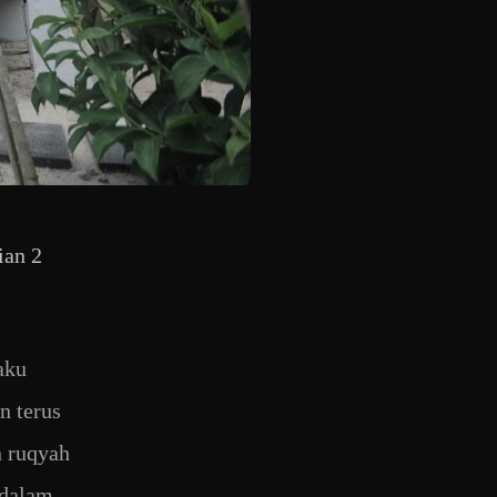
ian 2
aku
n terus
n ruqyah
 dalam