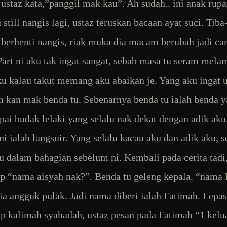
 ustaz kata,”panggil mak kau”. Ah sudah.. ini anak rupa
still nangis lagi, ustaz teruskan bacaan ayat suci. Tiba
 berhenti nangis, riak muka dia macam berubah jadi c
Part ni aku tak ingat sangat, sebab masa tu seram mela
u kalau takut memang aku abaikan je. Yang aku ingat u
m kan mak benda tu. Sebenarnya benda tu ialah benda 
ai budak lelaki yang selalu nak dekat dengan adik aku
ni ialah langsuir. Yang selalu kacau aku dan adik aku, s
ku dalam bahagian sebelum ni. Kembali pada cerita tadi,
p “nama aisyah nak?”. Benda tu geleng kepala. “nama
ia angguk pulak. Jadi nama diberi ialah Fatimah. Lepa
 kalimah syahadah, ustaz pesan pada Fatimah “1 kelu