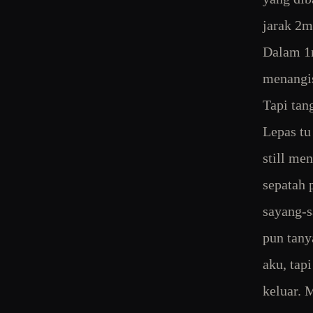
jarak 2m
Dalam 1m
menangis
Tapi tan
Lepas tu
still me
sepatah 
sayang-s
pun tany
aku, tap
keluar. 