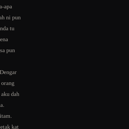
pa-apa
ah ni pun
nda tu
kena
asa pun
 Dengar
a orang
 aku dah
a.
itam.
etak kat