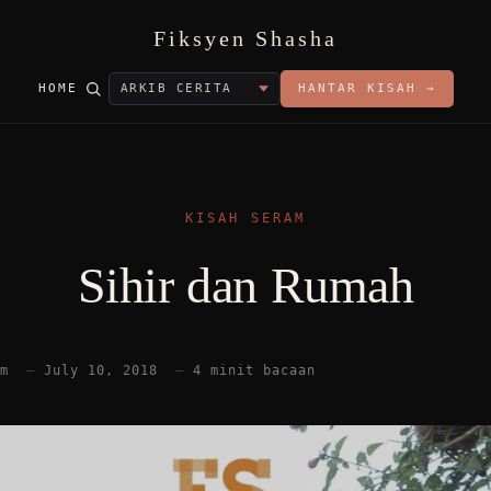
Fiksyen Shasha
HOME
HANTAR KISAH →
KISAH SERAM
Sihir dan Rumah
am
—
July 10, 2018
—
4 minit bacaan