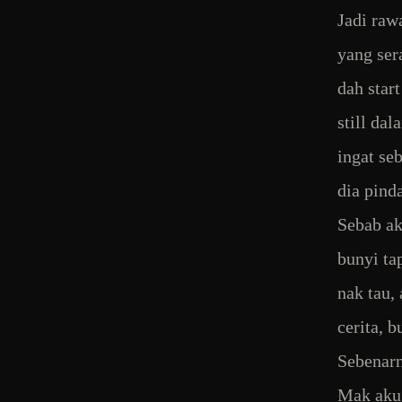
Jadi raw
yang ser
dah star
still da
ingat se
dia pind
Sebab ak
bunyi ta
nak tau,
cerita, 
Sebenarn
Mak aku 