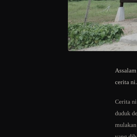
Assalam 
cerita ni.
Cerita n
duduk de
mulakan 
yang dib