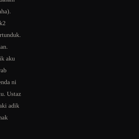
aha).
ak2
rtunduk.
kan.
ik aku
wab
enda ni
tu. Ustaz
aki adik
 nak