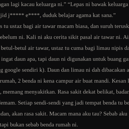
gan lagi kacau keluarga ni.” “Lepas ni bawak keluarg
jid j***** e****, duduk belajar agama kat sana.”
as tu ustaz bagi air tawar macam biasa, dan suruh terus
belum ni. Kali ni aku cerita sikit pasal air tawar ni. A
 betul-betul air tawar, ustaz tu cuma bagi limau nipis d
 ingat daun apa, tapi daun ni digunakan untuk buang g
ng google sendiri k). Daun dan limau ni dah dibacakan a
 rumah, 2 benda ni kena campur air buat mandi. Kesan 
, memang menyakitkan. Rasa sakit dekat belikat, badan
mam. Setiap sendi-sendi yang jadi tempat benda tu b
dan, akan rasa sakit. Macam mana aku tau? Sebab aku
 tapi bukan sebab benda rumah ni.