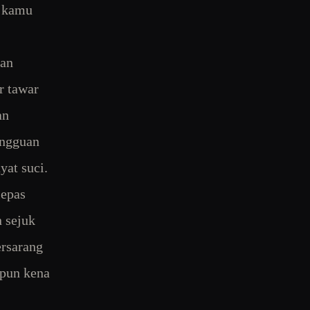
a kamu
kan
ir tawar
an
angguan
yat suci.
lepas
 sejuk
ersarang
 pun kena