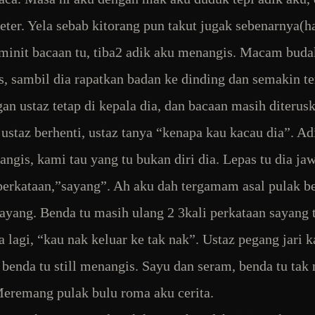
eter. Yela sebab kitorang pun takut jugak sebenarnya(h
init bacaan tu, tiba2 adik aku menangis. Macam bud
, sambil dia rapatkan badan ke dinding dan semakin te
gan ustaz tetap di kepala dia, dan bacaan masih diterus
 ustaz berhenti, ustaz tanya “kenapa kau kacau dia”. Ad
nangis, kami tau yang tu bukan diri dia. Lepas tu dia ja
perkataan,”sayang”. Ah aku dah tergamam asal pulak b
ayang. Benda tu masih ulang 2 3kali perkataan sayang 
a lagi, “kau nak keluar ke tak nak”. Ustaz pegang jari k
i benda tu still menangis. Sayu dan seram, benda tu tak
Meremang pulak bulu roma aku cerita.