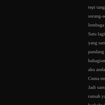
tepi tan
sorang-s
lembaga 
Satu lag
yang sam
pandang 
bahagian
aku anda
Cuma muk
Jadi sam
rumah ya