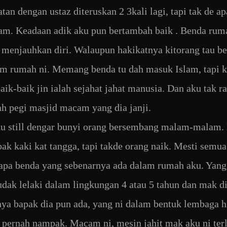
atan dengan ustaz diteruskan 2 3kali lagi, tapi tak de a
am. Keadaan adik aku pun bertambah baik . Benda rum
t menjauhkan diri. Walaupun hakikatnya kitorang tau be
lam rumah ni. Memang benda tu dah masuk Islam, tapi 
baik-baik jin ialah sejahat jahat manusia. Dan aku tak r
ah pegi masjid macam yang dia janji.
u still dengar bunyi orang bersembang malam-malam.
pak kaki kat tangga, tapi takde orang naik. Mesti semu
 apa benda yang sebenarnya ada dalam rumah aku. Yang
budak lelaki dalam lingkungan 4 atau 5 tahun dan mak di
ya bapak dia pun ada, yang ni dalam bentuk lembaga h
pernah nampak. Macam ni, mesin jahit mak aku ni terl