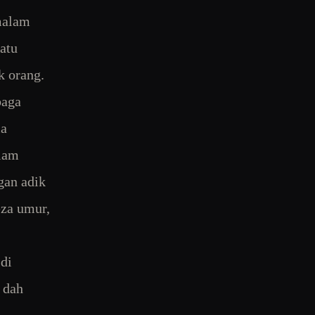
-malam
satu
k orang.
baga
ia
alam
gan adik
eza umur,
 di
 dah