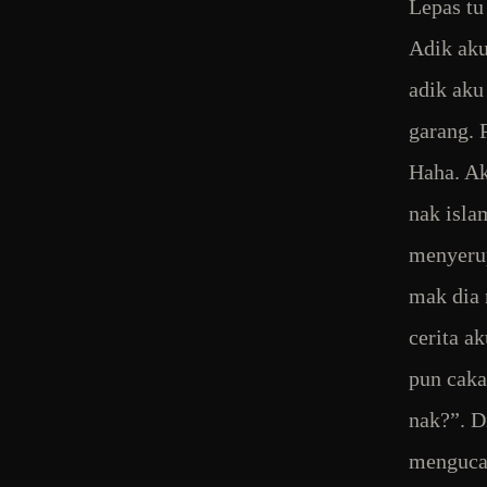
Lepas tu
Adik aku 
adik aku
garang. 
Haha. Ak
nak isla
menyerup
mak dia 
cerita a
pun caka
nak?”. D
mengucap