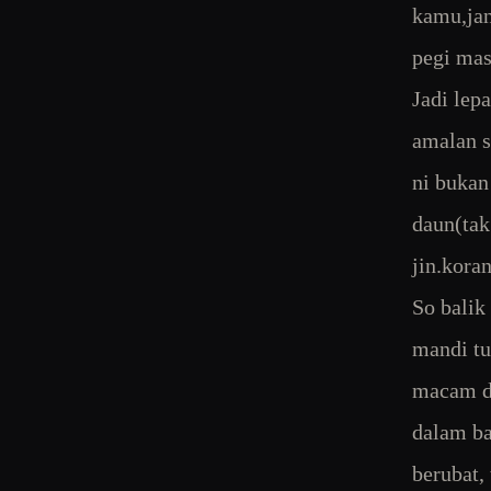
kamu,jan
pegi mas
Jadi lep
amalan se
ni bukan
daun(tak
jin.kora
So balik
mandi tu
macam de
dalam ba
berubat,