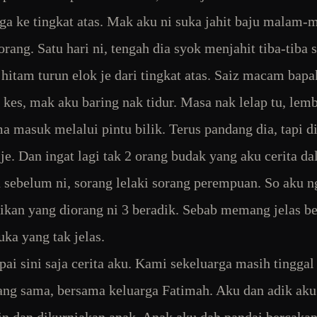
gga ke tingkat atas. Mak aku ni suka jahit baju malam
orang. Satu hari ni, tengah dia syok menjahit tiba-tiba 
hitam turun elok je dari tingkat atas. Saiz macam bapa
i kes, mak aku baring nak tidur. Masa nak lelap tu, lem
a masuk melalui pintu bilik. Terus pandang dia, tapi d
je. Dan ingat lagi tak 2 orang budak yang aku cerita d
 sebelum ni, sorang lelaki sorang perempuan. So aku n
ikan yang diorang ni 3 beradik. Sebab memang jelas b
a yang tak jelas.
pai sini saja cerita aku. Kami sekeluarga masih tinggal
ng sama, bersama keluarga Fatimah. Aku dan adik aku