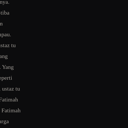
nya.
-tiba
am
mpau.
staz tu
yang
. Yang
eperti
 ustaz tu
 Fatimah
s Fatimah
arga