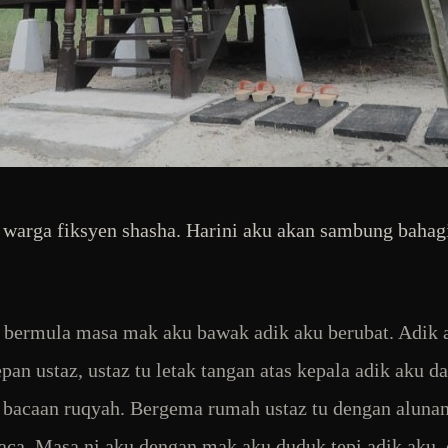
warga fiksyen shasha. Harini aku akan sambung bahag
i bermula masa mak aku bawak adik aku berubat. Adik 
pan ustaz, ustaz tu letak tangan atas kepala adik aku da
bacaan ruqyah. Bergema rumah ustaz tu dengan aluna
aca. Masa ni aku dengan mak aku duduk tepi adik aku,