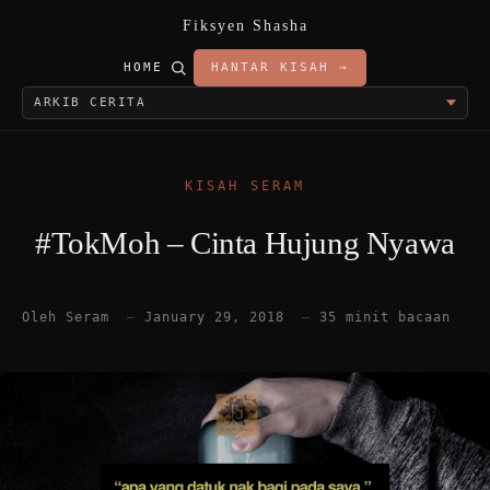
Fiksyen Shasha
HOME
HANTAR KISAH →
KISAH SERAM
#TokMoh – Cinta Hujung Nyawa
Oleh Seram
—
January 29, 2018
—
35 minit bacaan