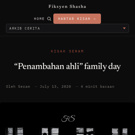
Fiksyen Shasha
HOME
HANTAR KISAH →
KISAH SERAM
“Penambahan ahli” family day
Oleh Seram
—
July 13, 2020
—
4 minit bacaan