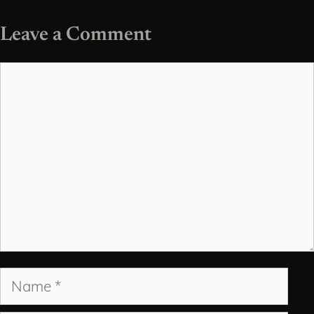
Leave a Comment
Comment
Name