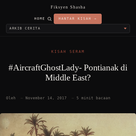
Fiksyen Shasha
HOME
HANTAR KISAH →
KISAH SERAM
#AircraftGhostLady- Pontianak di
Middle East?
Oleh
—
November 14, 2017
—
5 minit bacaan