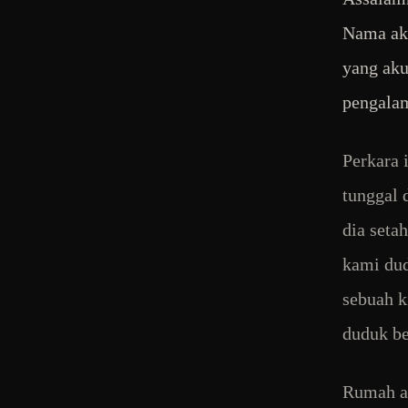
Nama aku
yang aku
pengalam
Perkara 
tunggal 
dia seta
kami dud
sebuah k
duduk be
Rumah at