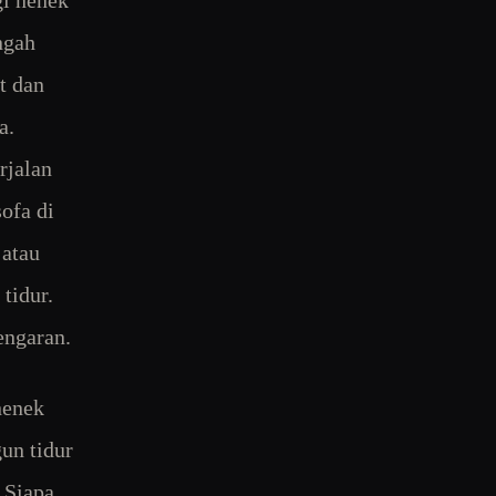
gi nenek
ngah
t dan
a.
rjalan
ofa di
 atau
tidur.
engaran.
nenek
un tidur
. Siapa