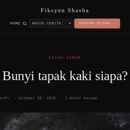
Fiksyen Shasha
HOME
HANTAR KISAH →
KISAH SERAM
Bunyi tapak kaki siapa?
torFs
—
October 30, 2016
—
3 minit bacaan