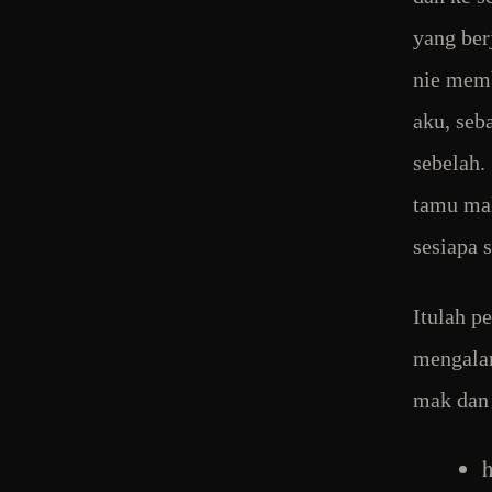
yang ber
nie mem
aku, seb
sebelah.
tamu mal
sesiapa 
Itulah p
mengalam
mak dan 
h