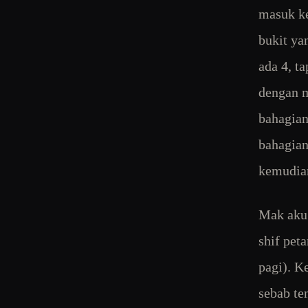
masuk ke
bukit ya
ada 4, t
dengan m
bahagian
bahagian
kemudian
Mak aku 
shif pet
pagi). K
sebab te