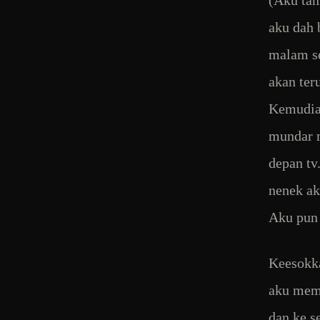
(Aku tah
aku dah 
malam se
akan ter
Kemudian
mundar m
depan tv
nenek ak
Aku pun 
Keesokka
aku mema
dan ke s