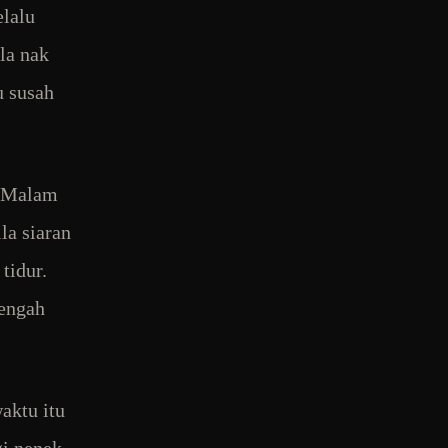
elalu
la nak
u susah
. Malam
la siaran
tidur.
tengah
aktu itu