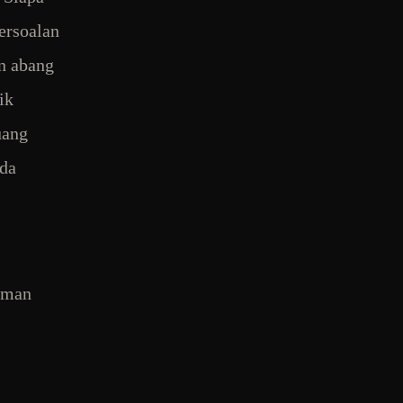
ersoalan
n abang
ik
uang
ada
aman