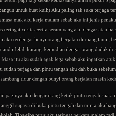
u belum pagi lagi sebab kebiasaanya antara pukul 5 pa
bangun untuk buat kuih) Aku paling tak suka terjaga te
masa mak aku kerja malam sebab aku ini jenis penaku
us teringat cerita-cerita seram yang aku dengar atau bac
 aku terdengar bunyi orang berjalan di ruang tamu, be
andir lebih kurang, kemudian dengar orang duduk di s
. Masa itu aku sudah agak lega sebab aku ingatkan atuk
u sudah terjaga dan pintu tengah aku dah buka sebelum 
sambung tidur dengan bunyi orang berjalan masih ked
n paginya aku dengar orang ketuk pintu tengah suara 
nggil supaya di buka pintu tengah dan minta aku bang
ekolah. Tiba-tiba terus aku teringat perkara malam tadi