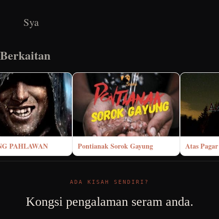
Sya
 Berkaitan
ANG PAHLAWAN
Pontianak Sorok Gayung
Atas Pagar
ADA KISAH SENDIRI?
Kongsi pengalaman seram anda.