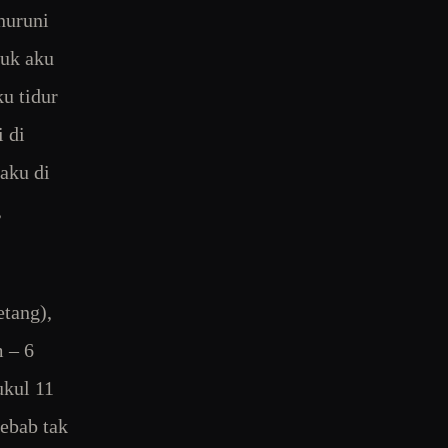
nuruni
tuk aku
ku tidur
i di
 aku di
,
etang),
 – 6
ukul 11
sebab tak