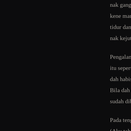
nak gang
kene mar
tidur da
nak keju
Pengalam
itu seper
dah habi
Bila dah
sudah di
Pada ten