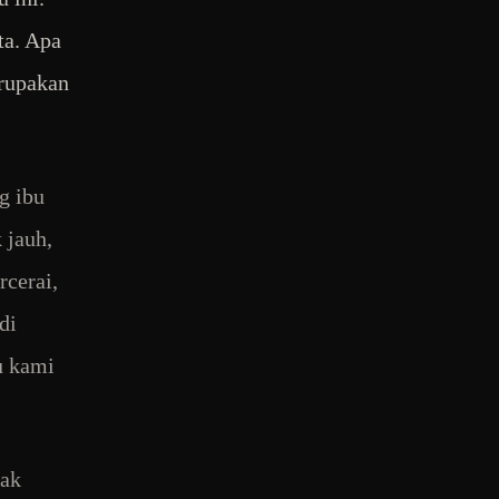
ta. Apa
erupakan
g ibu
 jauh,
rcerai,
di
u kami
dak