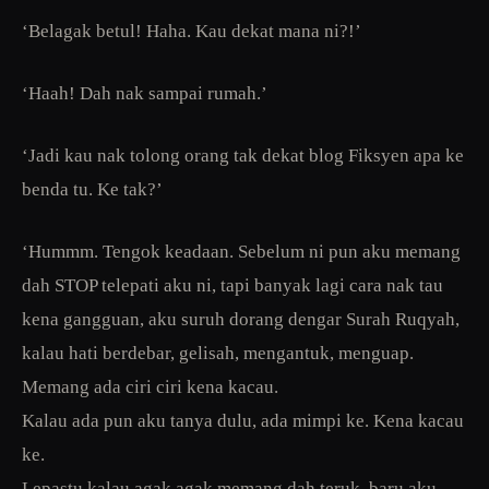
‘Belagak betul! Haha. Kau dekat mana ni?!’
‘Haah! Dah nak sampai rumah.’
‘Jadi kau nak tolong orang tak dekat blog Fiksyen apa ke
benda tu. Ke tak?’
‘Hummm. Tengok keadaan. Sebelum ni pun aku memang
dah STOP telepati aku ni, tapi banyak lagi cara nak tau
kena gangguan, aku suruh dorang dengar Surah Ruqyah,
kalau hati berdebar, gelisah, mengantuk, menguap.
Memang ada ciri ciri kena kacau.
Kalau ada pun aku tanya dulu, ada mimpi ke. Kena kacau
ke.
Lepastu kalau agak agak memang dah teruk, baru aku