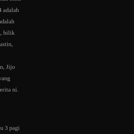
4 adalah
 adalah
 bilik
ustin,
, Jijo
 yang
rita ni.
u 3 pagi