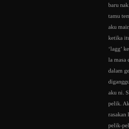
baru nak
tamu te
aku main
ketika it
‘lagg’ k
la masa 
dalam ge
diganggu
aku ni. 
pelik. A
rasakan 
pelik-pel