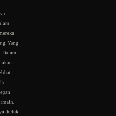
nya
dalam
 mereka
ng. Yang
a. Dalam
ulakan
lihat
da
depan
ermain.
nya duduk