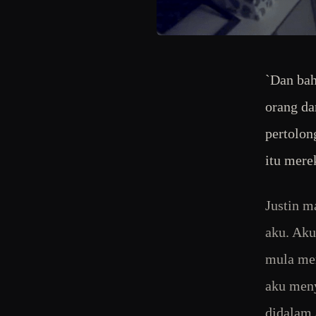
`Dan bah
orang da
pertolon
itu mere
Justin m
aku. Aku
mula mem
aku meny
didalam a