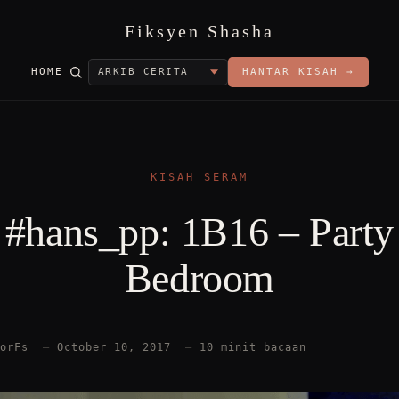
Fiksyen Shasha
HOME
HANTAR KISAH →
KISAH SERAM
#hans_pp: 1B16 – Party
Bedroom
torFs
—
October 10, 2017
—
10 minit bacaan