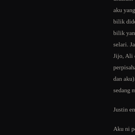
aku yang 
bilik did
bilik ya
selari. J
Jijo, Al
perpisah
dan aku)
sedang m
Justin e
Aku ni p