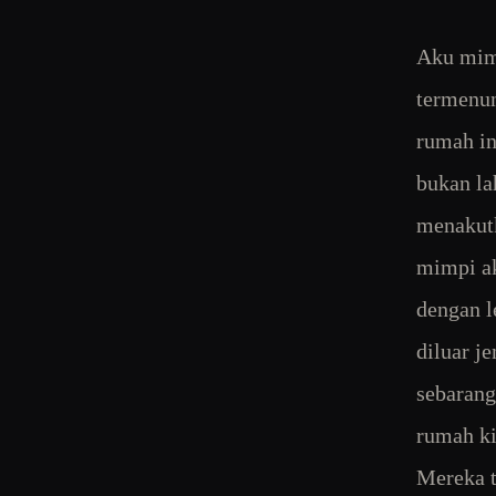
Aku mimp
termenun
rumah in
bukan la
menakutk
mimpi ak
dengan l
diluar j
sebarang
rumah ki
Mereka t