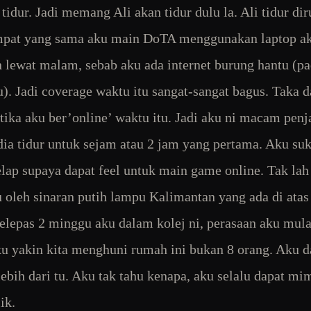
 tidur. Jadi memang Ali akan tidur dulu la. Ali tidur di
mpat yang sama aku main DoTA menggunakan laptop ak
 lewat malam, sebab aku ada internet burung hantu (p
u). Jadi coverage waktu itu sangat-sangat bagus. Taka da
etika aku ber’online’ waktu itu. Jadi aku ni macam penj
dia tidur untuk sejam atau 2 jam yang pertama. Aku su
lap supaya dapat feel untuk main game online. Tak lah
 oleh sinaran putih lampu Kalimantan yang ada di atas
Selepas 2 minggu aku dalam kolej ni, perasaan aku mula
ku yakin kita menghuni rumah ini bukan 8 orang. Aku d
lebih dari tu. Aku tak tahu kenapa, aku selalu dapat mi
ik.