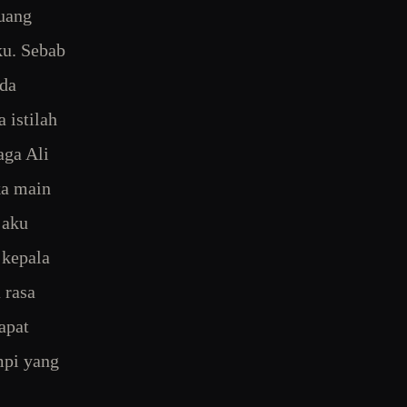
ruang
u. Sebab
ada
 istilah
aga Ali
ka main
 aku
 kepala
 rasa
apat
mpi yang