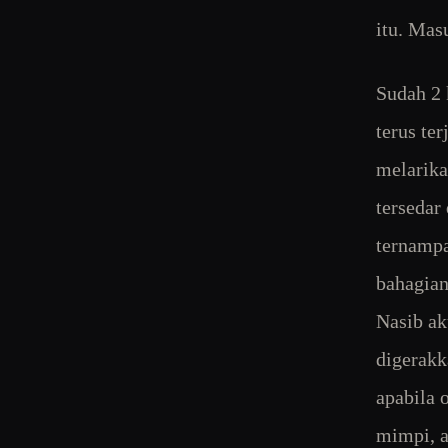
itu. Mas
Sudah 2 
terus te
melarika
tersedar
ternampa
bahagian
Nasib ak
digerakk
apabila 
mimpi, a