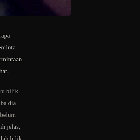
rapa
eminta
ermintaan
hat.
ru bilik
iba dia
ebelum
h jelas,
lah bilik