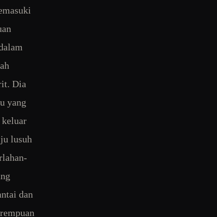
memasuki
uan
 dalam
lah
it. Dia
ku yang
 keluar
ju lusuh
rlahan-
ang
antai dan
perempuan