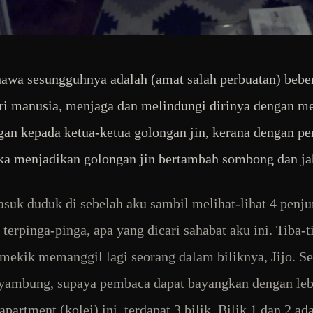
awa sesungguhnya adalah (amat salah perbuatan) bebe
ri manusia, menjaga dan melindungi dirinya dengan m
gan kepada ketua-ketua golongan jin, kerana dengan p
ka menjadikan golongan jin bertambah sombong dan ja
asuk duduk di sebelah aku sambil melihat-lihat 4 penju
 terpinga-pinga, apa yang dicari sahabat aku ini. Tiba-t
ekik memanggil lagi seorang dalam biliknya, Jijo. S
ambung, supaya pembaca dapat bayangkan dengan lebi
partment (kolej) ini, terdapat 3 bilik. Bilik 1 dan 2 ada