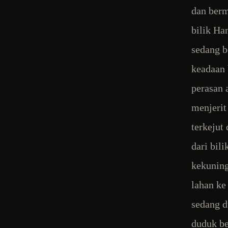
dan berm
bilik Ha
sedang b
keadaan 
perasan 
menjerit
terkejut 
dari bil
kekuning
lahan ke
sedang d
duduk be