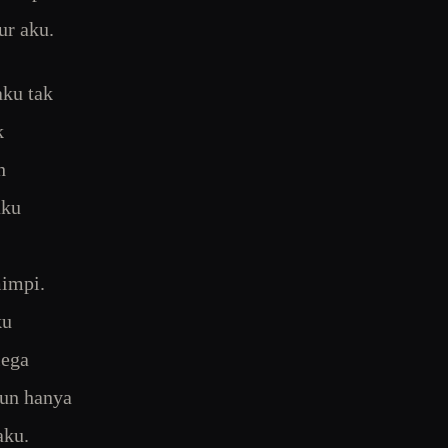
ur aku.
aku tak
k
h
aku
mimpi.
ku
lega
pun hanya
aku.