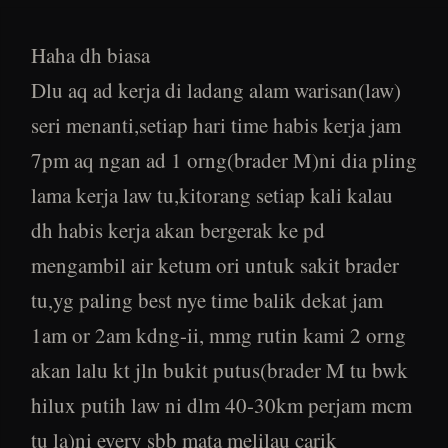
Haha dh biasa
Dlu aq ad kerja di ladang alam warisan(law)
seri menanti,setiap hari time habis kerja jam
7pm aq ngan ad 1 orng(brader M)ni dia pling
lama kerja law tu,kitorang setiap kali kalau
dh habis kerja akan bergerak ke pd
mengambil air ketum ori untuk sakit brader
tu,yg paling best nye time balik dekat jam
1am or 2am kdng-ii, mmg rutin kami 2 orng
akan lalu kt jln bukit putus(brader M tu bwk
hilux putih law ni dlm 40-30km perjam mcm
tu la)ni every sbb mata melilau carik