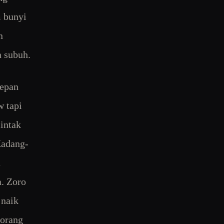
 bunyi
n
n subuh.
depan
 tapi
intak
Kadang-
a
. Zoro
 naik
sorang