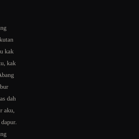
ung
akutan
hu kak
u, kak
 Abang
abur
pas dah
r aku,
 dapur.
ang