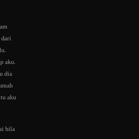
jam
 dari
lu.
p aku.
u dia
rumah
 tu aku
i bila