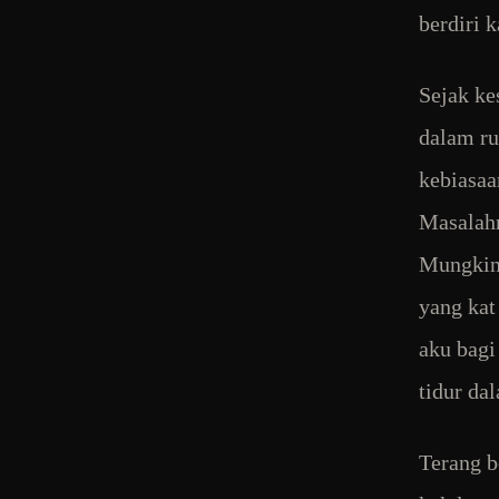
berdiri k
Sejak ke
dalam ru
kebiasaa
Masalahn
Mungkin 
yang kat
aku bagi
tidur da
Terang b