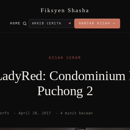
Fiksyen Shasha
HOME
HANTAR KISAH →
KISAH SERAM
LadyRed: Condominium 
Puchong 2
torFs
—
April 28, 2017
—
4 minit bacaan