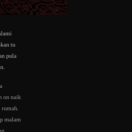
alami
akan tu
an pula
n.
a
n on naik
i rumah.
iap malam
ng