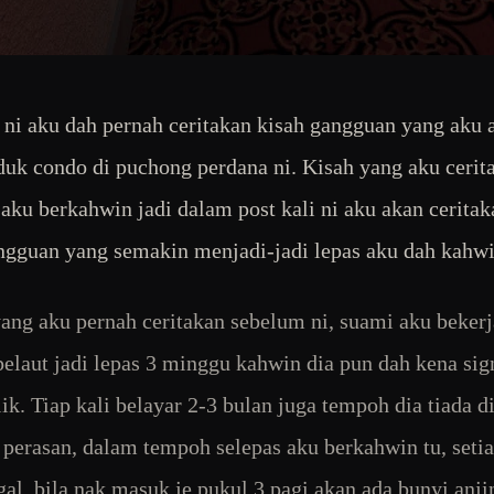
ni aku dah pernah ceritakan kisah gangguan yang aku 
uk condo di puchong perdana ni. Kisah yang aku cerit
aku berkahwin jadi dalam post kali ni aku akan ceritak
ngguan yang semakin menjadi-jadi lepas aku dah kahwi
yang aku pernah ceritakan sebelum ni, suami aku bekerj
pelaut jadi lepas 3 minggu kahwin dia pun dah kena sig
lik. Tiap kali belayar 2-3 bulan juga tempoh dia tiada d
 perasan, dalam tempoh selepas aku berkahwin tu, set
gal, bila nak masuk je pukul 3 pagi akan ada bunyi anji