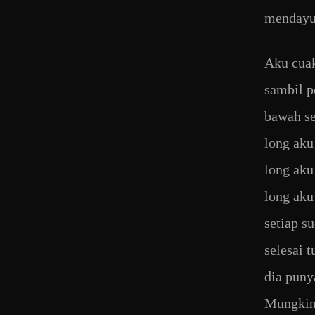
mendayu
Aku cuak
sambil p
bawah se
long aku
long aku
long aku
setiap s
selesai 
dia puny
Mungkin 