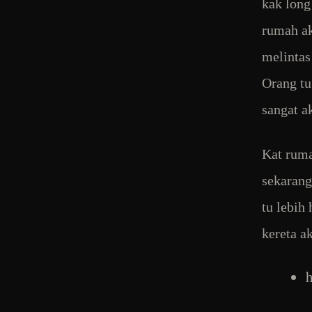
kak long
rumah ak
melintas
Orang tu
sangat a
Kat ruma
sekarang
tu lebih
kereta a
h