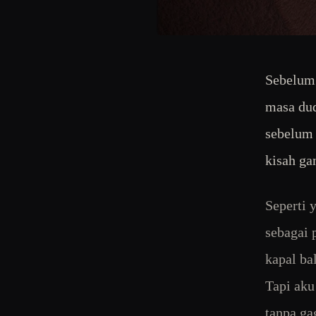
Sebelum 
masa dud
sebelum 
kisah ga
Seperti 
sebagai 
kapal ba
Tapi aku
tanpa ga