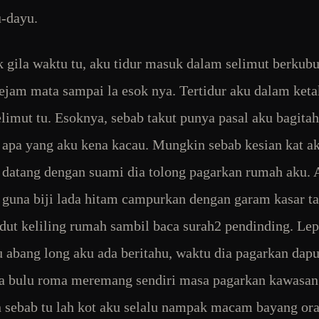
-dayu.
 gila waktu tu, aku tidur masuk dalam selimut berkub
ejam mata sampai la esok nya. Tertidur aku dalam ket
limut tu. Esoknya, sebab takut punya pasal aku bagita
 apa yang aku kena kacau. Mungkin sebab kesian kat ak
 datang dengan suami dia tolong pagarkan rumah aku.
 guna biji lada hitam campurkan dengan garam kasar t
udut keliling rumah sambil baca surah2 pendinding. Le
tu abang long aku ada beritahu, waktu dia pagarkan dapu
a bulu roma meremang sendiri masa pagarkan kawasan
sebab tu lah kot aku selalu nampak macam bayang or