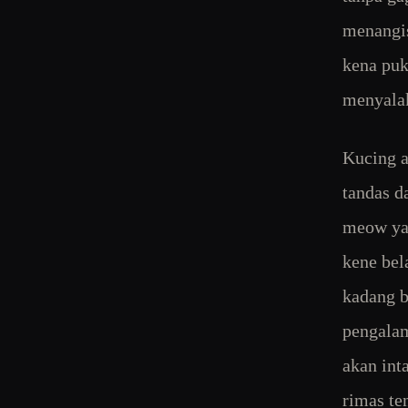
menangis
kena puk
menyalak
Kucing a
tandas d
meow ya
kene bel
kadang b
pengalam
akan int
rimas te