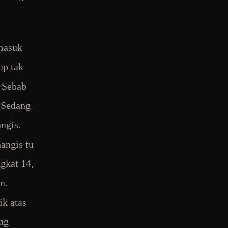
 masuk
up tak
? Sebab
. Sedang
ngis.
angis tu
gkat 14,
n.
ik atas
ong