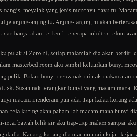
-nangis, meyalak yang jenis mendayu-dayu tu. Macam
ul je anjing-anjing tu. Anjing- anjing ni akan berterusa
 dan hanya akan berhenti beberapa minit sebelum aza
ku pulak si Zoro ni, setiap malamlah dia akan berdiri 
alam masterbed room aku sambil keluarkan bunyi meow
ng pelik. Bukan bunyi meow nak mintak makan atau m
ai.Isk. Susah nak terangkan bunyi yang macam mana. 
unyi macam menderam pun ada. Tapi kalau korang ad
an bela kucing akan paham lah macam mana bunyi dia
ai-intai bawah bilik air aku tiap-tiap malam sampai aku
ngok dia. Kadang-kadang dia macam main kejar-kejar 