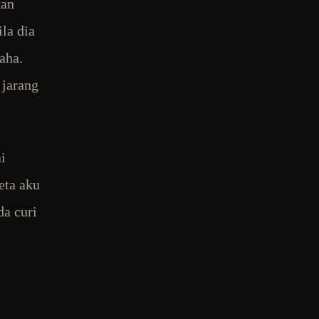
kan
la dia
aha.
 jarang
i
eta aku
da curi