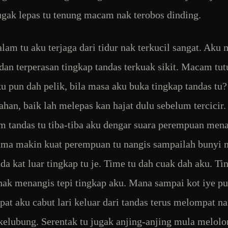
ugak lepas tu tenung macam nak terobos dinding.
lam tu aku terjaga dari tidur nak terkucil sangat. Aku
r dan terperasan tingkap tandas terkuak sikit. Macam tut
ku pun dah pelik, bila masa aku buka tingkap tandas tu
tahan, baik lah melepas kan hajat dulu sebelum tercicir
m tandas tu tiba-tiba aku dengar suara perempuan mena
ma makin kuat perempuan tu nangis sampailah bunyi n
a kat luar tingkap tu je. Time tu dah cuak dah aku. Tin
 nak menangis tepi tingkap aku. Mana sampai kot iye pu
pat aku cabut lari keluar dari tandas terus melompat na
rkelubung. Serentak tu jugak anjing-anjing mula melol