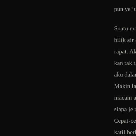
pun ye j
Suatu ma
bilik ai
rapat. A
kan tak 
aku dala
Makin la
macam ad
siapa je
Cepat-ce
katil be