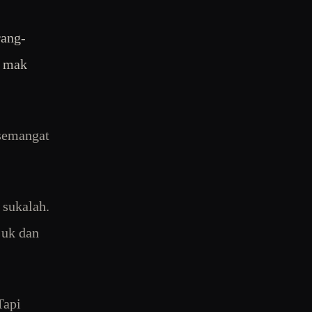
rang-
a mak
 semangat
sukalah.
juk dan
Tapi