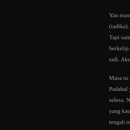
Yan masu
(tadika)
Tapi sam
berkelip
tadi. Ak
Masa tu 
Padahal 
selesa. 
yang kau
tengah r