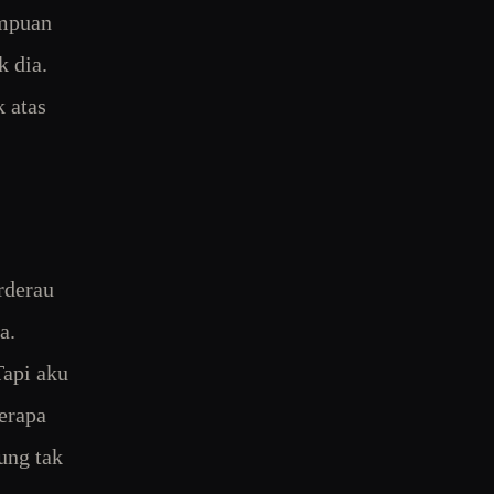
empuan
k dia.
k atas
rderau
a.
Tapi aku
berapa
ung tak