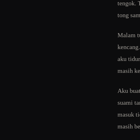
tengok. 
tong sam
Malam tu
kencang.
aku tidu
masih ke
Aku buat
suami ta
masuk ti
masih be