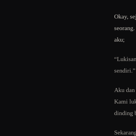
Okay, se
seorang.
aku;
“Lukisan
sendiri.”
Aku dan 
Kami luk
dinding 
Sekarang