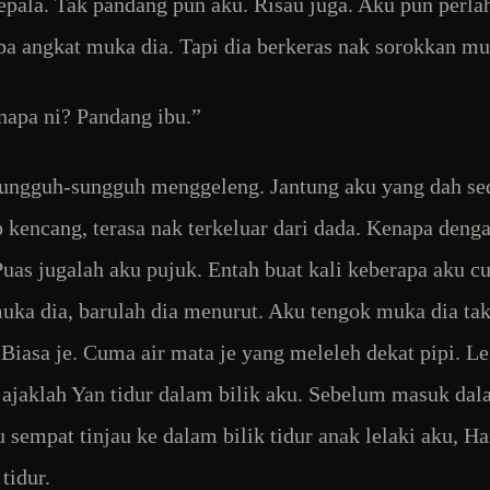
epala. Tak pandang pun aku. Risau juga. Aku pun perla
ba angkat muka dia. Tapi dia berkeras nak sorokkan mu
napa ni? Pandang ibu.”
ungguh-sungguh menggeleng. Jantung aku yang dah se
 kencang, terasa nak terkeluar dari dada. Kenapa deng
Puas jugalah aku pujuk. Entah buat kali keberapa aku c
uka dia, barulah dia menurut. Aku tengok muka dia tak
 Biasa je. Cuma air mata je yang meleleh dekat pipi. Le
ajaklah Yan tidur dalam bilik aku. Sebelum masuk dal
u sempat tinjau ke dalam bilik tidur anak lelaki aku, Ha
tidur.