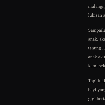
malangny
lukisan 
Sampaila
anak, ak
tenung l
anak aku
kami sek
Tapi lu
bayi yan
gigi ber