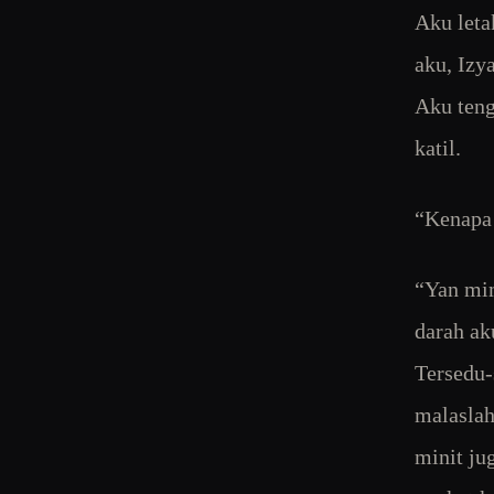
Aku leta
aku, Izy
Aku teng
katil.
“Kenapa 
“Yan mim
darah ak
Tersedu-
malaslah
minit ju