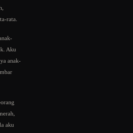
h,
ta-rata.
anak-
ck. Aku
nya anak-
ambar
eorang
merah,
la aku