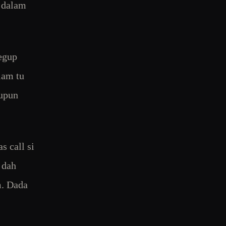
g dalam
degup
lam tu
aupun
s call si
 dah
m. Dada