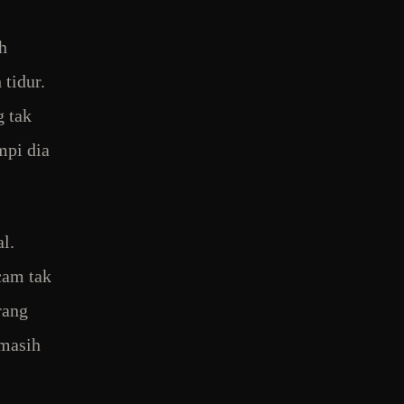
h
tidur.
g tak
mpi dia
l.
cam tak
rang
 masih