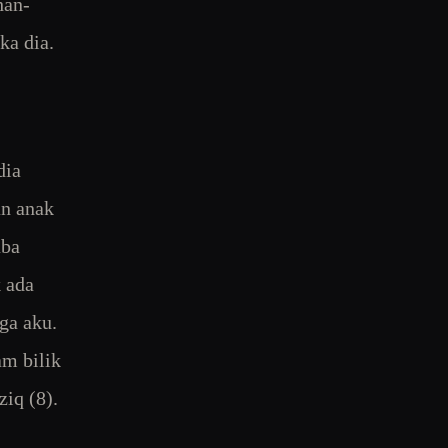
han-
ka dia.
dia
an anak
uba
 ada
ga aku.
am bilik
ziq (8).