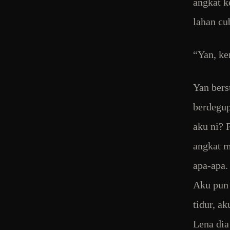
angkat k
lahan cu
“Yan, ke
Yan bers
berdegup
aku ni? 
angkat m
apa-apa.
Aku pun 
tidur, ak
Lena dia 