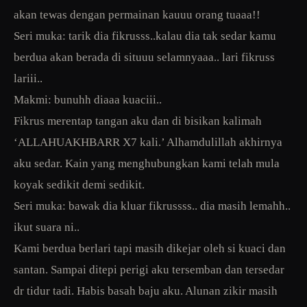
akan tewas dengan permainan kauuu orang tuaaa!!
Seri muka: tarik dia fikrusss..kalau dia tak sedar kamu
berdua akan berada di situuu selamnyaaa.. lari fikruss
lariii..
Makmi: bunuhh diaaa kuaciii..
Fikrus merentap tangan aku dan di bisikan kalimah
‘ALLAHUAKHBARR X7 kali.’ Alhamdulillah akhirnya
aku sedar. Kain yang menghubungkan kami telah mula
koyak sedikit demi sedikit.
Seri muka: bawak dia kluar fikrussss.. dia masih lemahh..
ikut suara ni..
Kami berdua berlari tapi masih dikejar oleh si kuaci dan
santan. Sampai ditepi perigi aku tersemban dan tersedar
dr tidur tadi. Habis basah baju aku. Alunan zikir masih