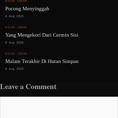
KISAH SERAM
Pocong Menyinggah
6 Aug 2026
KISAH SERAM
Yang Mengekori Dari Cermin Sisi
6 Aug 2026
KISAH SERAM
Malam Terakhir Di Hutan Simpan
6 Aug 2026
Leave a Comment
Comment