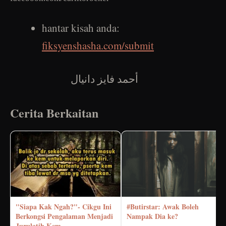
hantar kisah anda:
fiksyenshasha.com/submit
أحمد فايز دانيال
Cerita Berkaitan
"Siapa Kak Ngah?"- Cikgu Ini
#Butirstar: Awak Boleh
Berkongsi Pengalaman Menjadi
Nampak Dia ke?
Jurulatih Kem