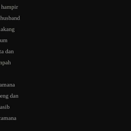
 hampir
,husband
lakang
lum
ta dan
umpah
camana
reng dan
nasib
acamana