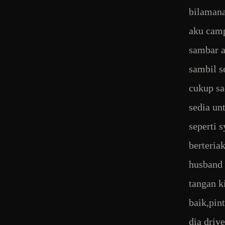
bilaman
aku camp
sambar a
sambil s
cukup sa
sedia un
seperti 
berteria
husband 
tangan k
baik,pin
dia driv