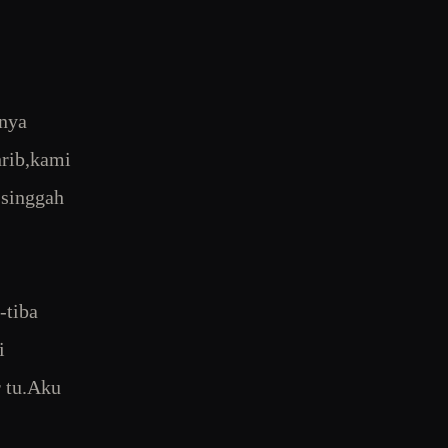
hnya
hrib,kami
 singgah
-tiba
i
r tu.Aku