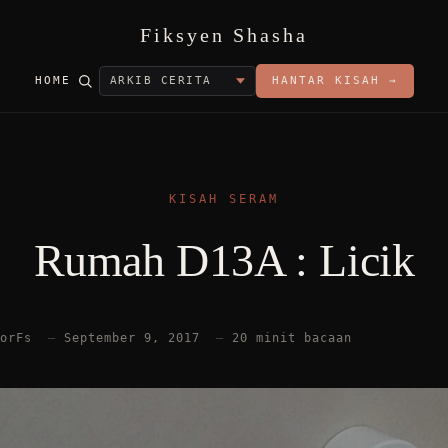
Fiksyen Shasha
HOME
HANTAR KISAH →
KISAH SERAM
Rumah D13A : Licik
torFs
—
September 9, 2017
—
20 minit bacaan