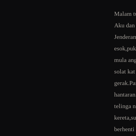
Malam t
Aku dan 
Jenderam
esok,puk
mula ang
solat ka
gerak.P
hantaran
telinga 
kereta,s
berhenti