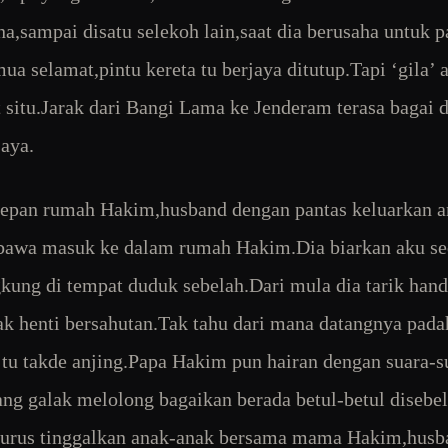
,sampai disatu selekoh lain,saat dia berusaha untuk p
ua selamat,pintu kereta tu berjaya ditutup.Tapi ‘gila’ 
t situ.Jarak dari Bangi Lama ke Jenderam terasa bagai 
jaya.
depan rumah Hakim,husband dengan pantas keluarkan 
bawa masuk ke dalam rumah Hakim.Dia biarkan aku s
ung di tempat duduk sebelah.Dari mula dia tarik han
tak henti bersahutan.Tak tahu dari mana datangnya pada
tu takde anjing.Papa Hakim pun hairan dengan suara-s
ang galak melolong bagaikan berada betul-betul disebe
jurus tinggalkan anak-anak bersama mama Hakim,husb