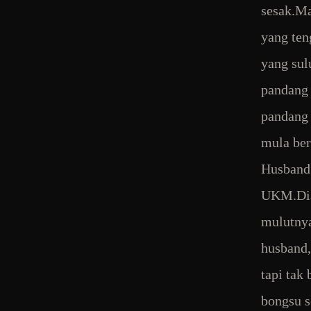
sesak.Ma
yang ten
yang sul
pandang 
pandang 
mula ber
Husband 
UKM.Dia 
mulutnya
husband,
tapi tak
bongsu s