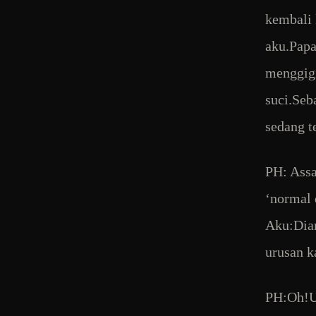
kembali 
aku.Papa
menggigi
suci.Seb
sedang t
PH: Ass
‘normal 
Aku:Diam
urusan ka
PH:Oh!U 