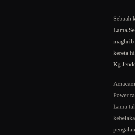
Sebuah k
Lama.Ses
maghrib 
kereta h
Kg.Jende
Amacam i
Power ta
Lama tak
kebelaka
pengalam