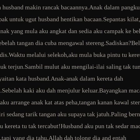
a husband makin rancak bacaannya.Anak dalam pangku
ak untuk ugut husband hentikan bacaan.Sepantas kilat
nak yang mula aku angkat dan sedia aku campak ke be
ebelah tangan dia cuba mengawal stereng.Sadiskan?Be
dis.Waktu melalui selekoh,aku mula buka pintu tu kere
tuk terjun.Sambil mulut aku mengilai-ilai saling tak t
syaitan kata husband.Anak-anak dalam kereta dah
k.Sebelah kaki aku dah menjulur keluar.Bayangkan ma
aku arrange anak kat atas peha,tangan kanan kawal ste
iri sedang tarik tangan aku supaya tak jatuh.Paling ber
tu kereta tu tak tercabut!Husband aku pun tak sedar m
e,tapi yang dia tahu,Allah dah tolong dia and entah