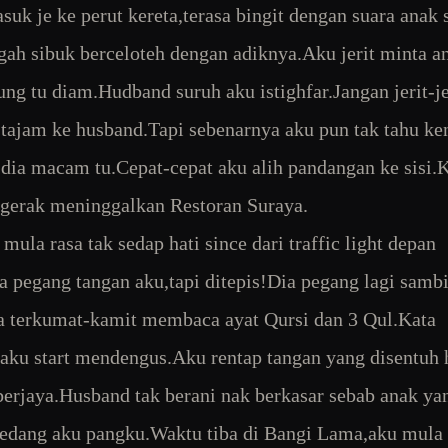
suk je ke perut kereta,terasa bingit dengan suara anak 
gah sibuk berceloteh dengan adiknya.Aku jerit minta a
ung tu diam.Hudband suruh aku istighfar.Jangan jerit-j
tajam ke husband.Tapi sebenarnya aku pun tak tahu ke
dia macam tu.Cepat-cepat aku alih pandangan ke sisi.
gerak meninggalkan Restoran Suraya.
mula rasa tak sedap hati since dari traffic light depan
pegang tangan aku,tapi ditepis!Dia pegang lagi sambi
 terkumat-kamit membaca ayat Qursi dan 3 Qul.Kata
aku start mendengus.Aku rentap tangan yang disentuh
 berjaya.Husband tak berani nak berkasar sebab anak ya
edang aku pangku.Waktu tiba di Bangi Lama,aku mula