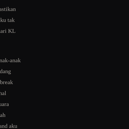
astikan
aku tak
dari KL
anak-anak
edang
dbreak
hal
uara
lah
and aku