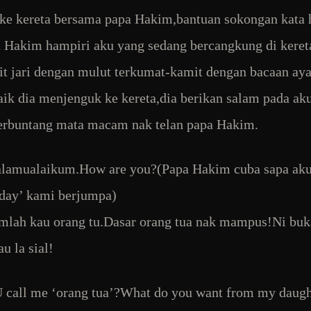
ke kereta bersama papa Hakim,bantuan sokongan kata
 Hakim hampiri aku yang sedang bercangkung di keret
t jari dengan mulut terkumat-kamit dengan bacaan aya
aik dia menjenguk ke kereta,dia berikan salam pada ak
erbuntang mata macam nak telan papa Hakim.
alamualaikum.How are you?(Papa Hakim cuba sapa a
day’ kami berjumpa)
lah kau orang tu.Dasar orang tua nak mampus!Ni bu
u la sial!
call me ‘orang tua’?What do you want from my daugh