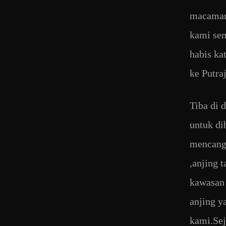
macamana
kami sem
habis ka
ke Putra
Tiba di 
untuk di
mencangk
,anjing 
kawasan 
anjing y
kami.Se