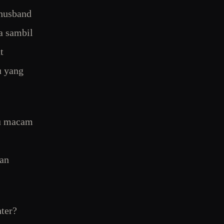
 husband
a sambil
t
u yang
ku macam
kan
ter?