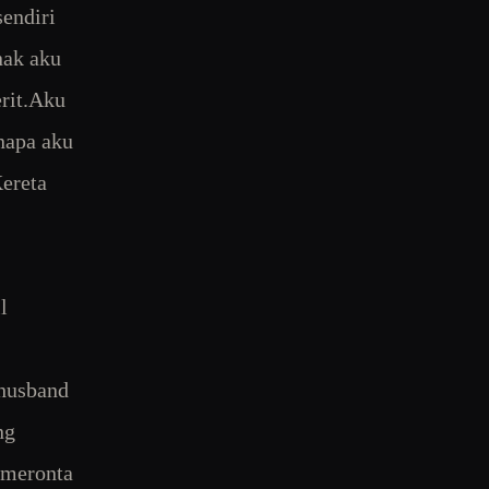
sendiri
nak aku
erit.Aku
napa aku
Kereta
l
 husband
ng
 meronta