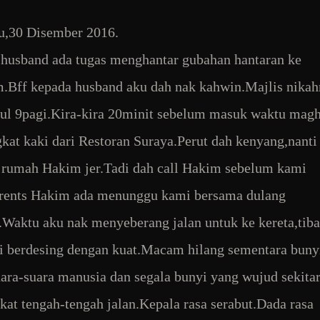
u,30 Disember 2016.
husband ada tugas menghantar gubahan hantaran ke
.Bff kepada husband aku dah nak kahwin.Majlis nika
ul 9pagi.Kira-kira 20minit sebelum masuk waktu mag
kat kaki dari Restoran Suraya.Perut dah kenyang,nanti
t rumah Hakim jer.Tadi dah call Hakim sebelum kami
arents Hakim ada menunggu kami bersama dulang
.Waktu aku nak menyeberang jalan untuk ke kereta,tiba
ni berdesing dengan kuat.Macam hilang sementara buny
uara-suara manusia dan segala bunyi yang wujud sekita
 kat tengah-tengah jalan.Kepala rasa serabut.Dada rasa