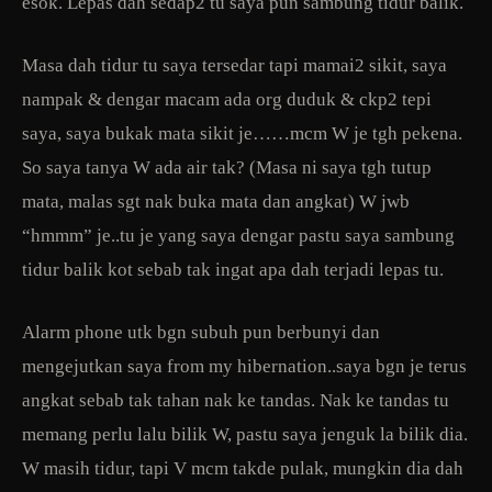
esok. Lepas dah sedap2 tu saya pun sambung tidur balik.
Masa dah tidur tu saya tersedar tapi mamai2 sikit, saya
nampak & dengar macam ada org duduk & ckp2 tepi
saya, saya bukak mata sikit je……mcm W je tgh pekena.
So saya tanya W ada air tak? (Masa ni saya tgh tutup
mata, malas sgt nak buka mata dan angkat) W jwb
“hmmm” je..tu je yang saya dengar pastu saya sambung
tidur balik kot sebab tak ingat apa dah terjadi lepas tu.
Alarm phone utk bgn subuh pun berbunyi dan
mengejutkan saya from my hibernation..saya bgn je terus
angkat sebab tak tahan nak ke tandas. Nak ke tandas tu
memang perlu lalu bilik W, pastu saya jenguk la bilik dia.
W masih tidur, tapi V mcm takde pulak, mungkin dia dah