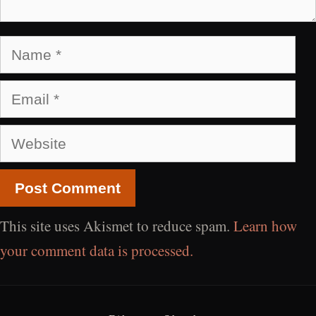
Name
Email
Website
This site uses Akismet to reduce spam.
Learn how
your comment data is processed.