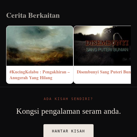
Cerita Berkaitan
#KucingKelabu : Pengakhiran –
Disembunyi Sang Puteri Bunian
Anugerah Yang Hilang
ADA KISAH SENDIRI?
Kongsi pengalaman seram anda.
HANTAR KISAH