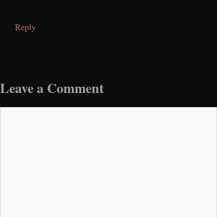
Reply
Leave a Comment
Comment