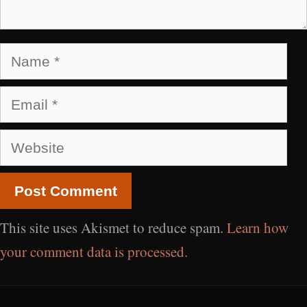
Name
Email
Website
This site uses Akismet to reduce spam.
Learn how
your comment data is processed.