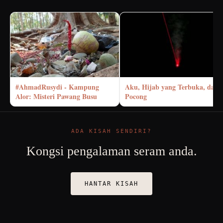
#AhmadRusydi - Kampung
Aku, Hijab yang Terbuka, dan
Alor: Misteri Pawang Busu
Pocong
ADA KISAH SENDIRI?
Kongsi pengalaman seram anda.
HANTAR KISAH