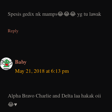
Spesis gedix nk mamps😂😂😂 yg tu lawak
Reply
Baby
May 21, 2018 at 6:13 pm
Alpha Bravo Charlie and Delta laa hakak oii
😂♥️