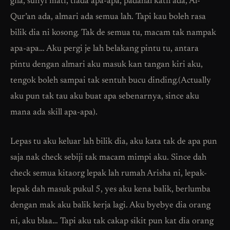
gila, sunyi mati, tiada apa-apa, padahal katil ada, Al-
Qur’an ada, almari ada semua lah. Tapi kau boleh rasa
bilik dia ni kosong. Tak de semua tu, macam tak nampak
apa-apa… Aku pergi je lah belakang pintu tu, antara
pintu dengan almari aku masuk kan tangan kiri aku,
tengok boleh sampai tak sentuh bucu dinding.(Actually
aku pun tak tau aku buat apa sebenarnya, since aku
mana ada skill apa-apa).
Lepas tu aku keluar lah bilik dia, aku kata tak de apa pun
saja nak check sebiji tak macam mimpi aku. Since dah
check semua kitaorg lepak lah rumah Arisha ni, lepak-
lepak dah masuk pukul 5, yes aku kena balik, berlumba
dengan mak aku balik kerja lagi. Aku byebye dia orang
ni, aku blaa… Tapi aku tak cakap sikit pun kat dia orang