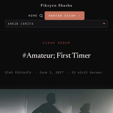
Fiksyen Shasha
HOME
HANTAR KISAH →
KISAH SERAM
#Amateur; First Timer
Oleh EditorFs
—
June 1, 2017
—
15 minit bacaan