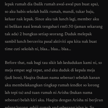
lepak rumah dia (balik rumah awal-awal pun buat apa),
so aku habis sekolah balik rumah, mandi, tukar baju,
keluar nak lepak. Since aku tak lunch lagi, member aku
ni belikan nasi lemak tengahari rm0.50 (jaman sekarang
tak ada) 2 bungkus setiap seorang. Duduk melepak
sambil lunch bercerita pasal aktiviti apa kita nak buat
time cuti sekolah ni, blaa… blaa… blaa…
Before that, nak bagi tau sikit lah kedudukan kami ni, so
meja empat segi tepat, and aku duduk di kepala meja
(jadi boss), Haqita (bukan nama sebenar) sebelah kanan
aku membelakangkan tingkap rumah (endlot so lorong
lah tepi tu) and tuan rumah ni Arisha (bukan nama
sebenar) belah kiri aku. Haqita dengan Arisha ni berjiran
selang lorong, sebiji rumah and seberang jalan je. So,