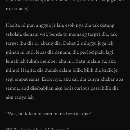
(Aku serious cakap, aku tak de skill, liberal teruk juga aku
ni actually)
Haqita ni pun angguk je lah, esok nya dia tak datang
sekolah, demam wei, benda tu memang target dia, tak
target ibu dia or abang dia. Dekat 2 minggu juga lah
minah ni cuti, lepas dia demam, dia period plak, lagi
lemah lah tubuh member aku ni… Satu malam tu, aku
mimpi Haqita, dia duduk dalam bilik, bilik dia kecik je,
segi empat sama. Esok nya, aku call dia tanya khabar apa
semua, and disebabkan aku jenis curious pasal bilik dia
aku tanya lah
“Wei, bilik kau macam mana bentuk dia?”