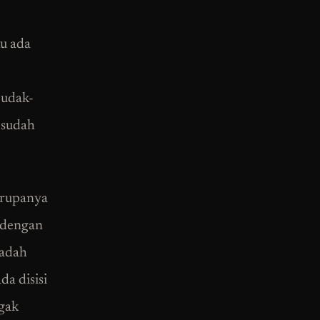
ku ada
Budak-
 sudah
 rupanya
n dengan
iadah
da disisi
Agak