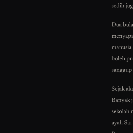
sedih jug
Dua bula
menyapa.
manusia 
boleh pu
sanggup 
Sejak ak
Banyak j
sekolah 
ayah Sara