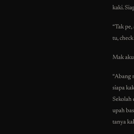
kaki. Si
“Tak pe,
tu, check
Mak aku 
“Abang m
siapa ka
Sekolah 
upah bas.
tanya kak