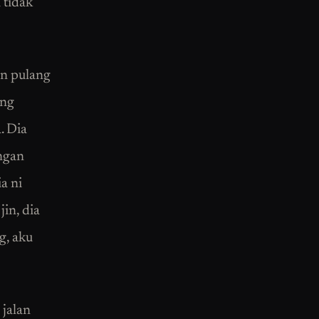
 tidak
an pulang
ang
. Dia
ngan
a ni
in, dia
g, aku
 jalan