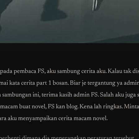
pada pembaca FS, aku sambung cerita aku. Kalau tak di
mai kata cerita part 1 bosan. Biar je tergantung ya admi
n sambungan ini, terima kasih admin FS. Salah aku juga 
 macam buat novel, FS kan blog. Kena lah ringkas. Mint
ara aku menyampaikan cerita macam novel.
 berhenti dimana dia menerangkan peraturan tersebut.