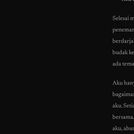
Selesai 
peneman
berdarja
budak ke
ada tema
Aku hany
bagaiman
aku. Seti
bersama.
aku, aba