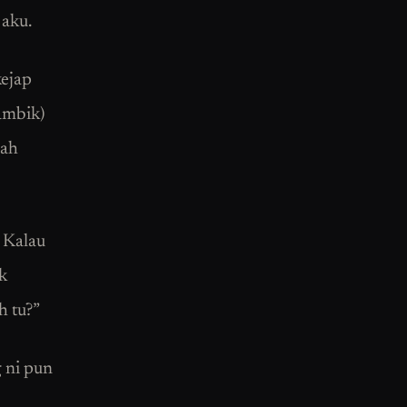
 aku.
kejap
ambik)
rah
. Kalau
k
h tu?”
 ni pun