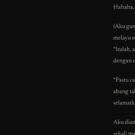
Hahaha, 
(Aku gun
melayu s
“Itulah,
dengan 
“Pastu c
abang ta
selamatk
Aku diam
sekali m