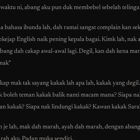
waktu ni, abang aku pun duk membebel sebelah telinga
a bahasa ibunda lah, dah ramai sangat complain kan se
ekejap English naik pening kepala bagai. Kimk lah, nak 
 abang dah cakap awal-awal lagi. Degil, kan dah kena ma
mak”
akap mak tak sayang kakak lah apa lah, kakak yang degil
k boleh teman kakak balik nanti macam mana? Siapa na
an kakak? Siapa nak lindungi kakak? Kawan kakak Sara
 je lah, mak dah marah, ayah dah marah, dengan abang
arah aku. Padan muka sendiri.