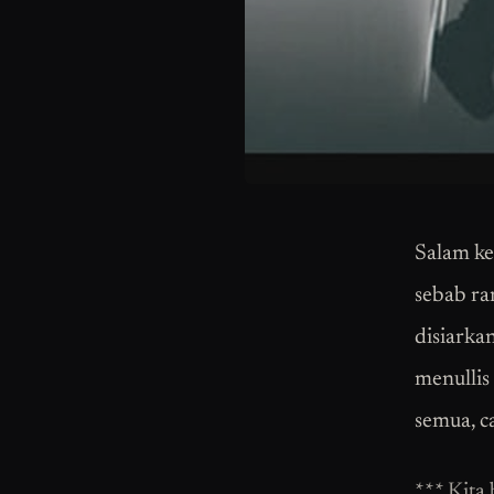
Salam ke
sebab ra
disiarka
menullis
semua, c
*** Kita