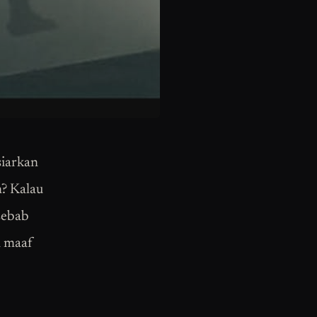
siarkan
n? Kalau
sebab
a maaf