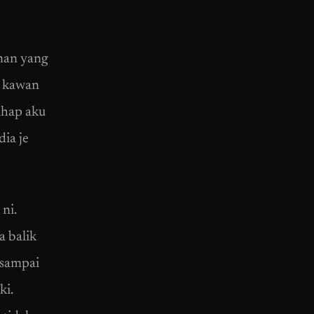
eman yang
n kawan
ahap aku
dia je
ni.
a balik
 sampai
ki.