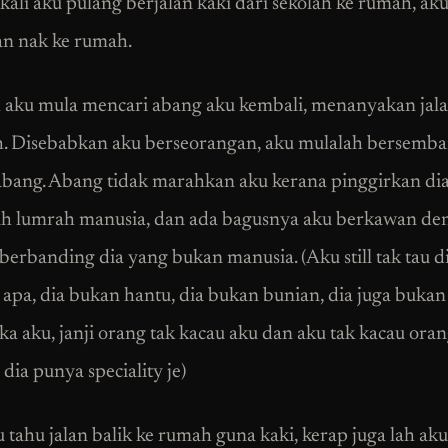
kali aku pulang berjalan kaki dari sekolah ke rumah, aku
lan nak ke rumah.
h aku mula mencari abang aku kembali, menanyakan jal
. Disebabkan aku berseorangan, aku mulalah bersemb
bang. Abang tidak marahkan aku kerana pinggirkan dia
lah lumrah manusia, dan ada bagusnya aku berkawan de
berbanding dia yang bukan manusia. (Aku still tak tau di
apa, dia bukan hantu, dia bukan bunian, dia juga bukan j
ka aku, janji orang tak kacau aku dan aku tak kacau oran
dia punya speciality je)
 tahu jalan balik ke rumah guna kaki, kerap juga lah aku