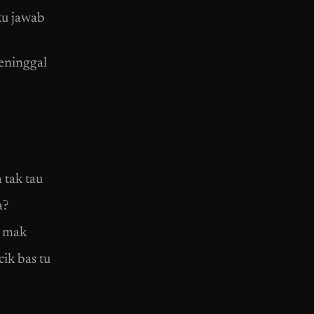
ku jawab
eninggal
 tak tau
a?
a mak
cik bas tu