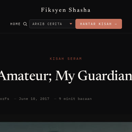
Fiksyen Shasha
HOME
HANTAR KISAH →
KISAH SERAM
Amateur; My Guardian
torFs
—
June 10, 2017
—
9 minit bacaan