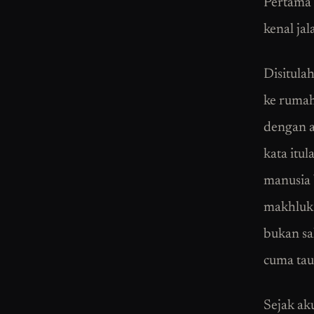
Pertama 
kenal ja
Disitula
ke rumah
dengan a
kata itu
manusia 
makhluk 
bukan sa
cuma tau 
Sejak aku