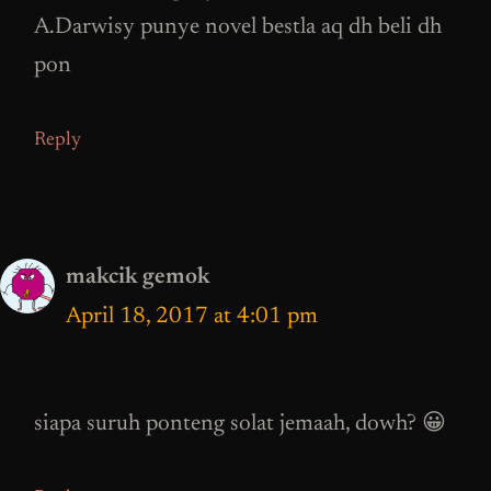
A.Darwisy punye novel bestla aq dh beli dh
pon
Reply
makcik gemok
April 18, 2017 at 4:01 pm
siapa suruh ponteng solat jemaah, dowh? 😀