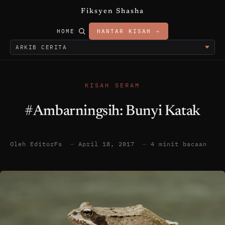
Fiksyen Shasha
HOME
HANTAR KISAH →
KISAH SERAM
#Ambarningsih: Bunyi Katak
Oleh EditorFs
—
April 18, 2017
—
4 minit bacaan