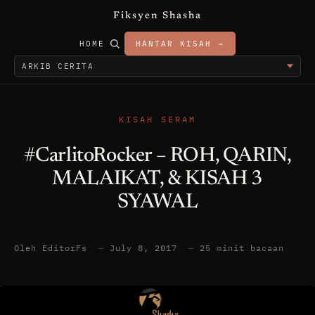
Fiksyen Shasha
HOME
HANTAR KISAH →
KISAH SERAM
#CarlitoRocker – ROH, QARIN,
MALAIKAT, & KISAH 3
SYAWAL
Oleh EditorFs
—
July 8, 2017
—
25 minit bacaan