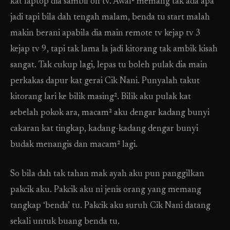
kat laptop dia sambil on tv. Awal² memang tak ada apa
jadi tapi bila dah tengah malam, benda tu start malah
makin berani apabila dia main remote tv kejap tv 3
kejap tv 9, tapi tak lama la jadi kitorang tak ambik kisah
sangat. Tak cukup lagi, lepas tu boleh pulak dia main
perkakas dapur kat gerai Cik Nani. Punyalah takut
kitorang lari ke bilik masing². Bilik aku pulak kat
sebelah pokok ara, macam² aku dengar kadang bunyi
cakaran kat tingkap, kadang-kadang dengar bunyi
budak menangis dan macam² lagi.
So bila dah tak tahan mak ayah aku pun panggilkan
pakcik aku. Pakcik aku ni jenis orang yang memang
tangkap ‘benda’ tu. Pakcik aku suruh Cik Nani datang
sekali untuk buang benda tu.