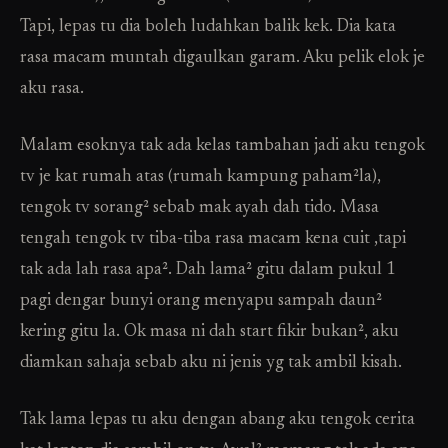
Tapi, lepas tu dia boleh ludahkan balik kek. Dia kata
rasa macam muntah digaulkan garam. Aku pelik elok je
aku rasa.
Malam esoknya tak ada kelas tambahan jadi aku tengok
tv je kat rumah atas (rumah kampung paham²la),
tengok tv sorang² sebab mak ayah dah tido. Masa
tengah tengok tv tiba-tiba rasa macam kena cuit ,tapi
tak ada lah rasa apa². Dah lama² gitu dalam pukul 1
pagi dengar bunyi orang menyapu sampah daun²
kering gitu la. Ok masa ni dah start fikir bukan², aku
diamkan sahaja sebab aku ni jenis yg tak ambil kisah.
Tak lama lepas tu aku dengan abang aku tengok cerita