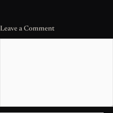
Leave a Comment
Comment