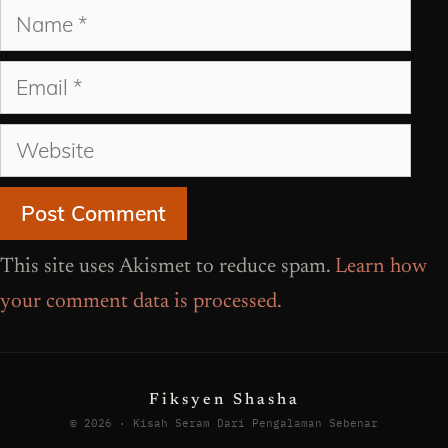
Name
Email
Website
This site uses Akismet to reduce spam.
Learn how
your comment data is processed.
Fiksyen Shasha
© 2026 · Kisah Seram Dari Pengalaman Sebenar