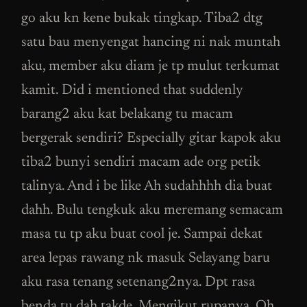
go aku kn kene bukak tingkap. Tiba2 dtg
satu bau menyengat hancing ni nak muntah
aku, member aku diam je tp mulut terkumat
kamit. Did i mentioned that suddenly
barang2 aku kat belakang tu macam
bergerak sendiri? Especially gitar kapok aku
tiba2 bunyi sendiri macam ade org petik
talinya. And i be like Ah sudahhhh dia buat
dahh. Bulu tengkuk aku meremang semacam
masa tu tp aku buat cool je. Sampai dekat
area lepas rawang nk masuk Selayang baru
aku rasa tenang setenang2nya. Dpt rasa
benda tu dah takde. Mengikut rupanya. Oh