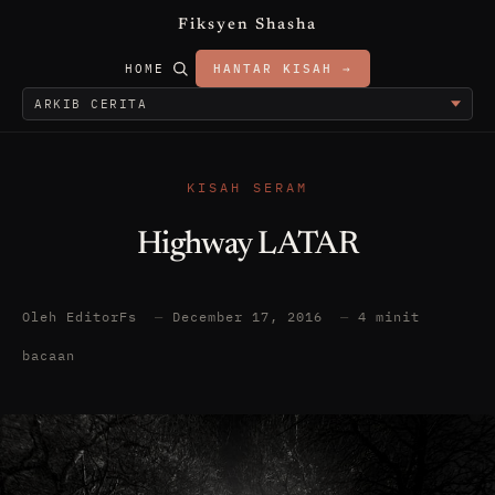
Fiksyen Shasha
HOME
HANTAR KISAH →
KISAH SERAM
Highway LATAR
Oleh EditorFs
—
December 17, 2016
—
4 minit
bacaan