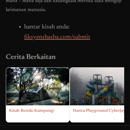
mana – mana saja dan kadangkala mereka suka menguji
keimanan manusia.
hantar kisah anda:
fiksyenshasha.com/submit
Cerita Berkaitan
Kisah Bonda (kampung)
Hantu Playground Cyberjaya