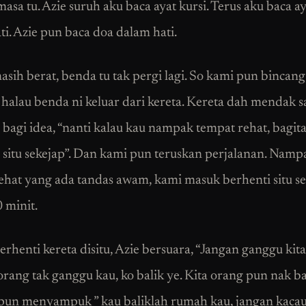
masa tu. Azie suruh aku baca ayat kursi. Terus aku baca ay
ti. Azie pun baca doa dalam hati.
asih berat, benda tu tak pergi lagi. So kami pun bincan
halau benda ni keluar dari kereta. Kereta dah mendak sa
 bagi idea, “nanti kalau kau nampak tempat rehat, bagita
p situ sekejap”. Dan kami pun teruskan perjalanan. Namp
ehat yang ada tandas awam, kami masuk berhenti situ s
 minit.
erhenti kereta disitu, Azie bersuara, “Jangan ganggu kit
 orang tak ganggu kau, ko balik ye. Kita orang pun nak ba
pun menyampuk ” kau baliklah rumah kau, jangan kacau