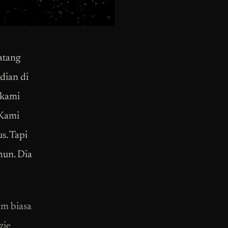
datang
adian di
 kami
 Kami
s. Tapi
hun. Dia
am biasa
zie