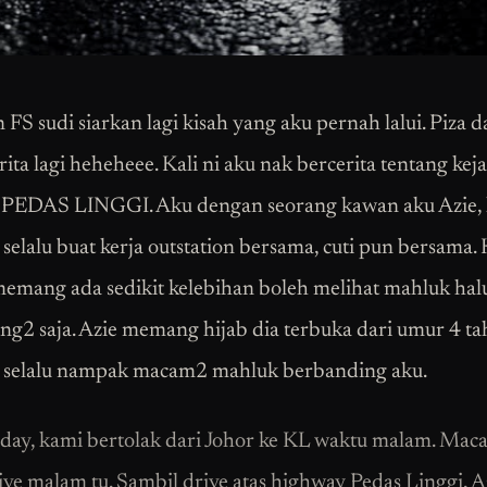
 FS sudi siarkan lagi kisah yang aku pernah lalui. Piza 
ita lagi heheheee. Kali ni aku nak bercerita tentang kej
 PEDAS LINGGI. Aku dengan seorang kawan aku Azie,
elalu buat kerja outstation bersama, cuti pun bersama.
emang ada sedikit kelebihan boleh melihat mahluk halu
ng2 saja. Azie memang hijab dia terbuka dari umur 4 ta
selalu nampak macam2 mahluk berbanding aku.
day, kami bertolak dari Johor ke KL waktu malam. Mac
rive malam tu. Sambil drive atas highway Pedas Linggi, A