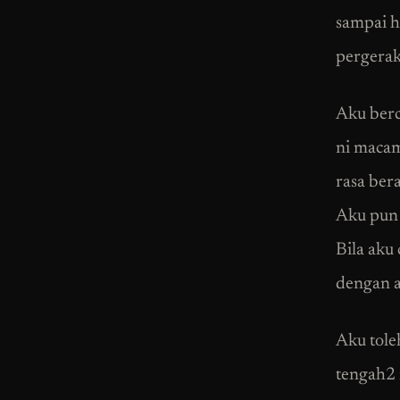
sampai h
pergera
Aku berc
ni macam
rasa bera
Aku pun 
Bila aku
dengan ak
Aku tole
tengah2 