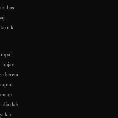
erbabas
saja
aku tak
sampai
r hujan
sa kereta
laupun
 meter
i dia dah
yak tu