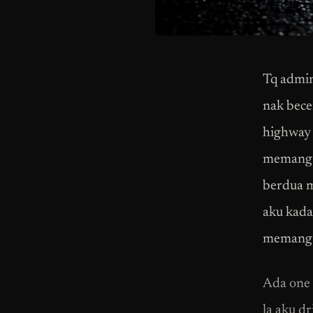
Tq admin
nak becer
highway
memang s
berdua m
aku kada
memang 
Ada one 
la aku d