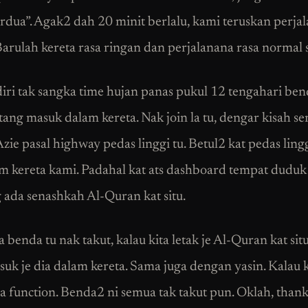
rdua”. Agak2 dah 20 minit berlalu, kami teruskan perja
Barulah kereta rasa ringan dan perjalanana rasa normal 
iri tak sangka time hujan panas pukul 12 tengahari ben
tang masuk dalam kereta. Nak join la tu, dengar kisah s
ie pasal highway pedas linggi tu. Betul2 kat pedas lingg
m kereta kami. Padahal kat ats dashboard tempat duduk
 ada senashkah Al-Quran kat situ.
benda tu nak takut, kalau kita letak je Al-Quran kat situ
suk je dia dalam kereta. Sama juga dengan yasin. Kalau k
da function. Benda2 ni semua tak takut pun. Oklah, than