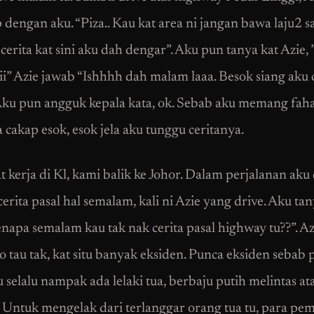
 dengan aku. “Piza.. Kau kat area ni jangan bawa laju2 s
erita kat sini aku dah dengar”. Aku pun tanya kat Azie, 
iii” Azie jawab “Ishhhh dah malam laaa. Besok siang aku 
 Aku pun angguk kepala kata, ok. Sebab aku memang fah
 cakap esok, esok jela aku tunggu ceritanya.
at kerja di Kl, kami balik ke Johor. Dalam perjalanan ak
erita pasal hal semalam, kali ni Azie yang drive. Aku tan
enapa semalam kau tak nak cerita pasal highway tu??”. A
o tau tak, kat situ banyak eksiden. Punca eksiden sebab 
selalu nampak ada lelaki tua, berbaju putih melintas at
 Untuk mengelak dari terlanggar orang tua tu, para p