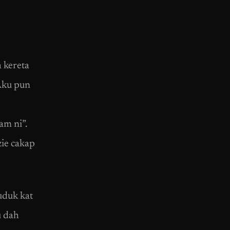
 kereta
 Aku pun
am ni”.
zie cakap
uduk kat
u dah