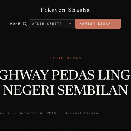
Fiksyen Shasha
HOME
HANTAR KISAH →
KISAH SERAM
GHWAY PEDAS LING
NEGERI SEMBILAN
torFs
—
December 4, 2016
—
4 minit bacaan