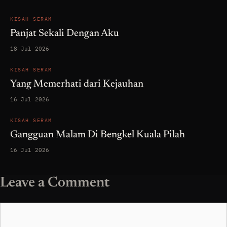
KISAH SERAM
Panjat Sekali Dengan Aku
18 Jul 2026
KISAH SERAM
Yang Memerhati dari Kejauhan
16 Jul 2026
KISAH SERAM
Gangguan Malam Di Bengkel Kuala Pilah
16 Jul 2026
Leave a Comment
Comment