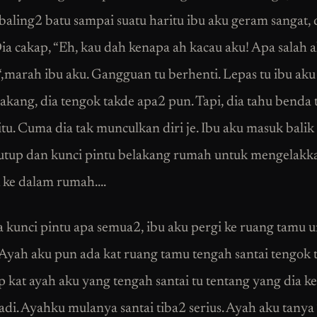
 baling2 batu sampai suatu haritu ibu aku geram sangat, 
ia cakap, “Eh, kau dah kenapa ah kacau aku! Apa salah 
“,marah ibu aku. Gangguan tu berhenti. Lepas tu ibu ak
lakang, dia tengok takde apa2 pun. Tapi, dia tahu benda 
situ. Cuma dia tak munculkan diri je. Ibu aku masuk bali
utup dan kunci pintu belakang rumah untuk mengelakk
 ke dalam rumah….
a kunci pintu apa semua2, ibu aku pergi ke ruang tamu 
 Ayah aku pun ada kat ruang tamu tengah santai tengok t
p kat ayah aku yang tengah santai tu tentang yang dia k
adi. Ayahku mulanya santai tiba2 serius. Ayah aku tan