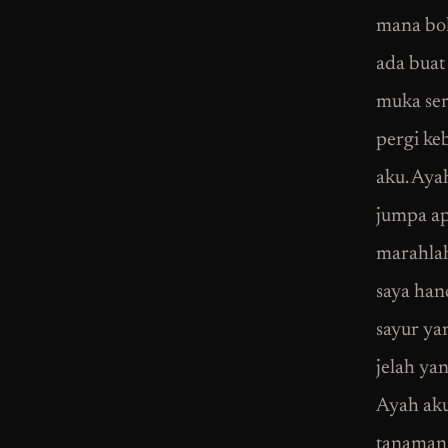
mana bol
ada buat
muka ser
pergi keb
aku. Aya
jumpa ap
marahlah
saya han
sayur ya
jelah ya
Ayah aku
tanaman 