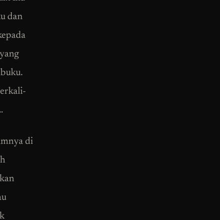
ku dan
 kepada
 yang
ibuku.
erkali-
.
amnya di
ah
rkan
au
uk