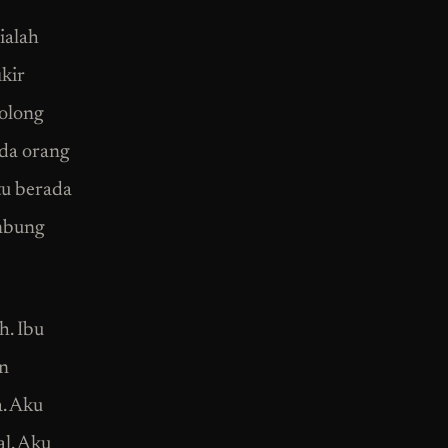
ialah
ikir
nolong
ada orang
tu berada
ambung
h. Ibu
an
. Aku
al. Aku