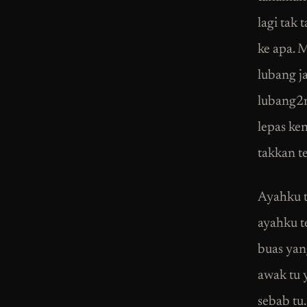
lagi tak
ke apa. 
lubang ja
lubang2ny
lepas ke
takkan te
Ayahku t
ayahku t
buas yan
awak tu 
sebab tu