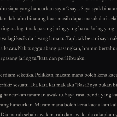
 tahu siapa yang hancurkan sayur2 saya. Saya syak binata
Manalah tahu binatang buas masih dapat masuk dari cel
ring tu. Ingat nak pasang jaring yang baru. Jaring yang
a lagi kecik dari yang lama tu. Tapi, tak berani saya na
na kacau. Nak tunggu abang pasangkan, hmmm bertahu
rpasang jaring tu.”kata dan perli ibu aku.
erdiam seketika. Pelikkan, macam mana boleh kena kaca
erfikir sesuatu. Dia kata kat mak aku “Rasa2nya bukan b
g hancurkan tanaman awak tu. Saya rasa, benda yang k
yang hancurkan. Macam mana boleh kena kacau kan ka
. Dia marah sebab awak marah dan awak ada cakapkan 