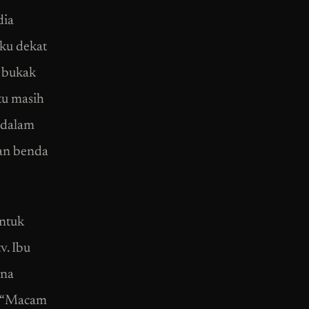
dia
aku dekat
u bukak
tu masih
k dalam
an benda
untuk
v. Ibu
ena
ya “Macam