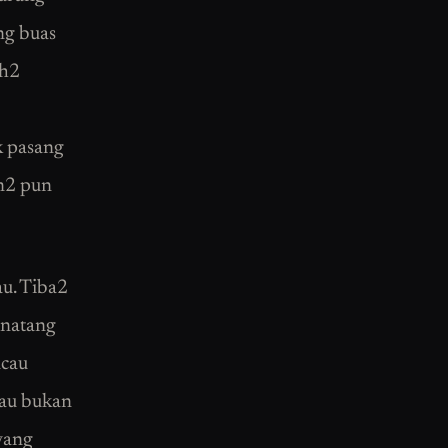
ng buas
ah2
k pasang
n2 pun
u. Tiba2
inatang
acau
lau bukan
yang