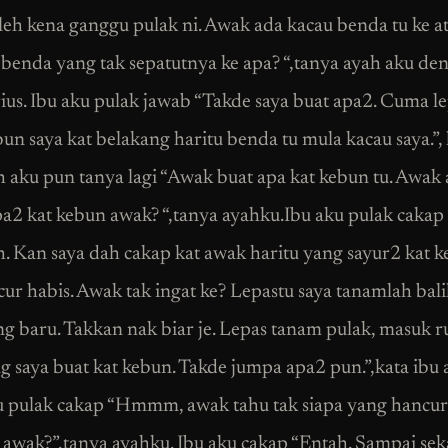
eh kena ganggu pulak ni. Awak ada kacau benda tu ke a
 benda yang tak sepatutnya ke apa? “,tanya ayah aku de
ius. Ibu aku pulak jawab “Takde saya buat apa2. Cuma le
un saya kat belakang haritu benda tu mula kacau saya.”, 
h aku pun tanya lagi “Awak buat apa kat kebun tu. Awak
a2 kat kebun awak? “,tanya ayahku.Ibu aku pulak cakap
. Kan saya dah cakap kat awak haritu yang sayur2 kat 
cur habis. Awak tak ingat ke? Lepastu saya tanamlah bal
ng baru. Takkan nak biar je. Lepas tanam pulak, masuk 
ng saya buat kat kebun. Takde jumpa apa2 pun.”,kata ibu 
 pulak cakap “Hmmm, awak tahu tak siapa yang hancu
awak?”,tanya ayahku. Ibu aku cakap “Entah. Sampai se