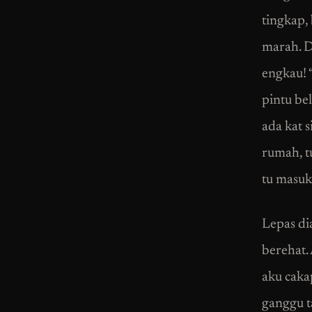
tingkap,
marah. D
engkau! 
pintu be
ada kat 
rumah, t
tu masuk
Lepas di
berehat.
aku caka
ganggu t