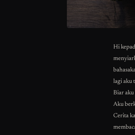
Hi kepad
menyiark
bahasaka
lagi aku 
Biar aku
Aku berk
Cerita k
membac