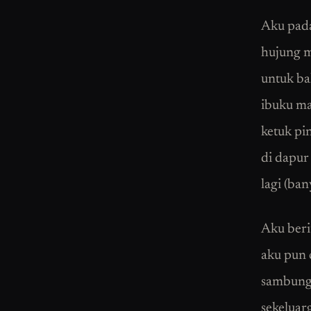
Aku pada
hujung m
untuk ba
ibuku ma
ketuk pi
di dapur
lagi (ba
Aku beri
aku pun 
sambung 
sekeluar