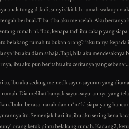
ya anak tunggal. Jadi, sunyi sikit lah rumah walaupun a
 tengah berbual. Tiba-tiba aku mencelah. Aku bertanya
tentang rumah ni. “Ibu, kenapa tadi ibu cakap yang siapa
ntu belakang rumah tu bukan orang? “aku tanya kepada 
anya ibu aku diam sahaja. Tapi, bila aku mendesaknya b
irnya, ibu aku pun beritahu aku ceritanya yang sebenar…
ri tu, ibu aku sedang memetik sayur-sayuran yang ditan
 rumah. Dia melihat banyak sayur-sayurannya yang tel
kan.Ibuku berasa marah dan m*m*ki siapa yang hancu
yurannya itu. Semenjak hari itu, ibu aku sering kena kac
unyi orang ketuk pintu belakang rumah. Kadang2, ket