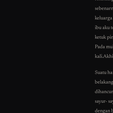
sebenarn
keluarga
ibu aku 
ketuk pi
Pada mul
kali.Akh
Suatu ha
belakang
dihancur
sayur- sa
dengan b