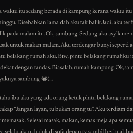
 waktu itu sedang berada di kampung kerana waktu itu 
inggu. Disebabkan lama dah aku tak balik.Jadi, aku terf
lik pada malam itu. Ok, sambung. Sedang aku asyik me
sak untuk makan malam. Aku terdengar bunyi seperti 
ntu belakang rumah aku. Btw, pintu belakang rumahku i
 dekat dengan tandas. Biasalah,rumah kampung. Ok,s
nyaknya sambung 😂)…
tahu ibu aku yang ada orang ketuk pintu belakang ruma
cakap “Jangan layan, tu bukan orang tu”. Aku terdiam d
memasak. Selesai masak, makan, kemas meja apa semua
ga selalu akan duduk di sofa depan tv sambil berbual-bu