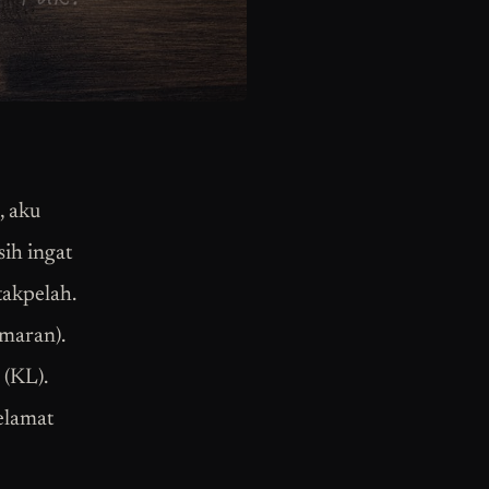
, aku
ih ingat
 takpelah.
amaran).
 (KL).
elamat