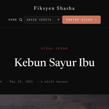
Fiksyen Shasha
HOME
HANTAR KISAH →
KISAH SERAM
Kebun Sayur Ibu
am
—
May 23, 2021
—
6 minit bacaan