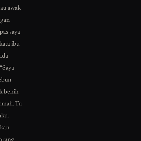
tau awak
ngan
pas saya
kata ibu
 ada
 “Saya
kebun
ik benih
rumah. Tu
aku.
rkan
karang