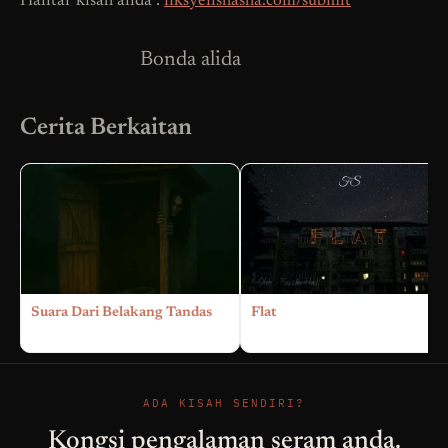
Hantar kisah anda :
fiksyenshasha.com/submit
Bonda alida
Cerita Berkaitan
Suara Dari Belakang Tandas
Flat
ADA KISAH SENDIRI?
Kongsi pengalaman seram anda.