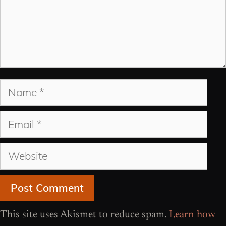
Name
Email
Website
This site uses Akismet to reduce spam.
Learn how