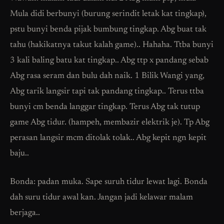
Mula didi berbunyi (burung serindit letak kat tingkap),
pstu bunyi benda pijak bumbung tingkap. Abg buat tak
tahu (hakikatnya takut kalah game).. Hahaha. Ttba bunyi
3 kali baling batu kat tingkap.. Abg ttp x pandang sebab
Abg rasa seram dan bulu dah naik. 1 Bilik Wangi yang,
Abg tarik langsir tapi tak pandang tingkap.. Terus ttba
bunyi cm benda langgar tingkap. Terus Abg tak tutup
game Abg tidur. (hampeh, membazir elektrik je). Tp Abg
perasan langsir mcm ditolak tolak.. Abg kepit ngn kepit
baju..
Bonda: padan muka. Sape suruh tidur lewat lagi. Bonda
dah suru tidur awal kan. Jangan jadi kelawar malam
berjaga..