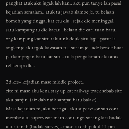
pangkat atuk aku jugak lah kan.. aku pun tanye lah pasal
kejadian semalam.. atuk tu jawab slambe je, tu belaan
bomoh yang tinggal kat ctu dlu.. sejak die meninggal,
satu kampung tu die kacau.. belaan die cari tuan baru..
org kampung kat situ takut nk dduk situ lagi.. patut la
angker je aku tgok kawasan tu.. suram je.. ade bende buat
perkampngan baru kat situ.. tu la pengalaman aku atas
rel ketapi dlu..
2d kes– kejadian mase middle project..
cite ni mase aku kena stay up kat railway track sebab site
aku banjir.. (air dah naik sampai batu balast)..
Masa kejadian ni, aku bertiga.. aku supervisor sub cont.,
membe aku supervisor main cont. ngn sorang lari budak
ukur tanah (budak survey).. mase tu dah pukul 11 pm