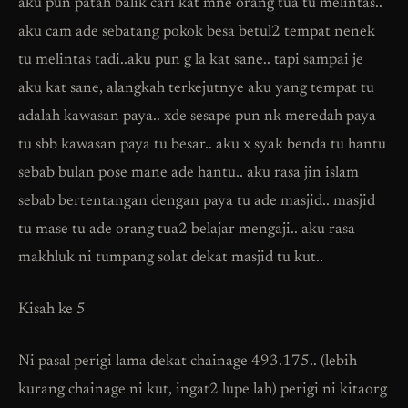
aku pun patah balik cari kat mne orang tua tu melintas..
aku cam ade sebatang pokok besa betul2 tempat nenek
tu melintas tadi..aku pun g la kat sane.. tapi sampai je
aku kat sane, alangkah terkejutnye aku yang tempat tu
adalah kawasan paya.. xde sesape pun nk meredah paya
tu sbb kawasan paya tu besar.. aku x syak benda tu hantu
sebab bulan pose mane ade hantu.. aku rasa jin islam
sebab bertentangan dengan paya tu ade masjid.. masjid
tu mase tu ade orang tua2 belajar mengaji.. aku rasa
makhluk ni tumpang solat dekat masjid tu kut..
Kisah ke 5
Ni pasal perigi lama dekat chainage 493.175.. (lebih
kurang chainage ni kut, ingat2 lupe lah) perigi ni kitaorg