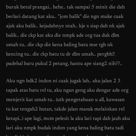
buruk betul prangai.. hehe.. tak sampai 5 minit die dah
berlari datang kat aku.. ”jom balik” die ngn muke cuak
ajak aku balik.. kejadahnye ntah.. kje x siap dah nk ajak
balik.. die ckp kat aku die nmpk ade org tua duk dlm
umah tu.. die ckp die kena baling batu mse tgh nk
kencing tu.. die ckp batu tu dr dlm umah.. perghh!!
padehal baru pukul 2 petang, hantu ape siang2 nih??..
Aku ngn bdk2 indon ni cuak jugak lah.. aku jalan 2 3
tapak atas batu rel tu, aku ngan geng aku dengar ade org
menjerit kat umah tu.. (utk pengetahuan u all, kawasan
tu kat tengah2 hutan, takde jalan masuk melainkan rel
ketapi..) ape lagi, mcm pelesit la aku lari tapi dah jauh aku
lari aku nmpk budak indon yang kena baling batu tadi