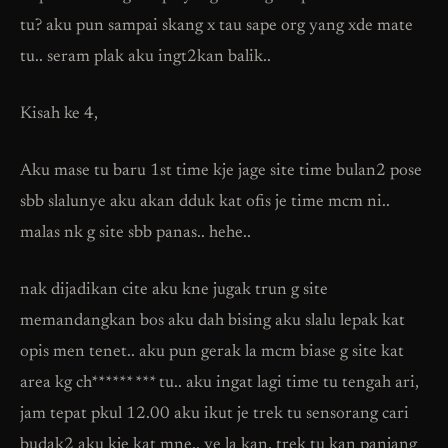
tu? aku pun sampai skang x tau sape org yang xde mate
tu.. seram plak aku ingt2kan balik..
Kisah ke 4,
Aku mase tu baru 1st time kje jage site time bulan2 pose
sbb slalunye aku akan dduk kat ofis je time mcm ni..
malas nk g site sbb panas.. hehe..
nak dijadikan cite aku kne jugak trun g site
memandangkan bos aku dah bising aku slalu lepak kat
opis men tenet.. aku pun gerak la mcm biase g site kat
area kg ch****** *** tu.. aku ingat lagi time tu tengah ari,
jam tepat pkul 12.00 aku ikut je trek tu sensorang cari
budak2 aku kje kat mne.. ye la kan, trek tu kan panjang