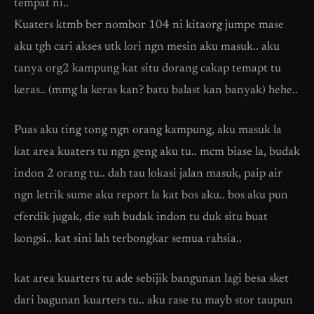
tempat ni..
Kuaters ktmb ber nombor 104 ni kitaorg jumpe mase
aku tgh cari akses utk lori ngn mesin aku masuk.. aku
tanya org2 kampung kat situ dorang cakap temapt tu
keras.. (mmg la keras kan? batu balast kan banyak) hehe..
Puas aku ting tong ngn orang kampung, aku masuk la
kat area kuaters tu ngn geng aku tu.. mcm biase la, budak
indon 2 orang tu.. dah tau lokasi jalan masuk, paip air
ngn letrik sume aku report la kat bos aku.. bos aku pun
cferdik jugak, die suh budak indon tu duk situ buat
kongsi.. kat sini lah terbongkar semua rahsia..
kat area kuarters tu ade sebijik bangunan lagi besa sket
dari bagunan kuarters tu.. aku rase tu mayb stor taupun