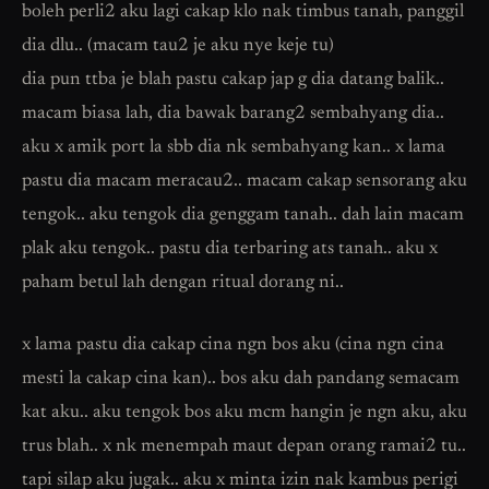
boleh perli2 aku lagi cakap klo nak timbus tanah, panggil
dia dlu.. (macam tau2 je aku nye keje tu)
dia pun ttba je blah pastu cakap jap g dia datang balik..
macam biasa lah, dia bawak barang2 sembahyang dia..
aku x amik port la sbb dia nk sembahyang kan.. x lama
pastu dia macam meracau2.. macam cakap sensorang aku
tengok.. aku tengok dia genggam tanah.. dah lain macam
plak aku tengok.. pastu dia terbaring ats tanah.. aku x
paham betul lah dengan ritual dorang ni..
x lama pastu dia cakap cina ngn bos aku (cina ngn cina
mesti la cakap cina kan).. bos aku dah pandang semacam
kat aku.. aku tengok bos aku mcm hangin je ngn aku, aku
trus blah.. x nk menempah maut depan orang ramai2 tu..
tapi silap aku jugak.. aku x minta izin nak kambus perigi