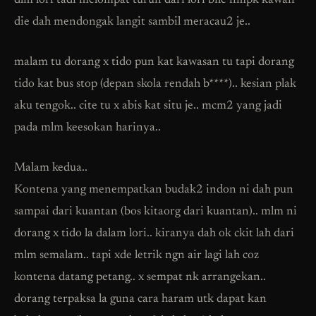
dlm lori tadi melompat turun dari lori bile nmpk kawan
die dah mendongak langit sambil meracau2 je..
malam tu dorang x tido pun kat kawasan tu tapi dorang
tido kat bus stop (depan skola rendah b****).. kesian plak
aku tengok.. cite tu x abis kat situ je.. mcm2 yang jadi
pada mlm keesokan harinya..
Malam kedua..
Kontena yang menempatkan budak2 indon ni dah pun
sampai dari kuantan (bos kitaorg dari kuantan).. mlm ni
dorang x tido la dalam lori.. kiranya dah ok ckit lah dari
mlm semalam.. tapi xde letrik ngn air lagi lah coz
kontena datang petang.. x sempat nk arrangekan..
dorang terpaksa la guna cara haram utk dapat kan