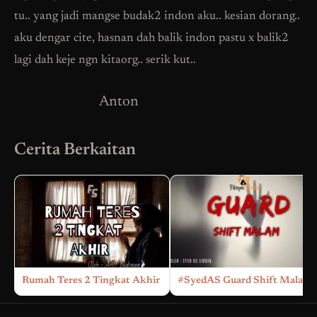
tu.. yang jadi mangse budak2 indon aku.. kesian dorang..
aku dengar cite, hasnan dah balik indon pastu x balik2
lagi dah keje ngn kitaorg.. serik kut..
Anton
Cerita Berkaitan
Rumah Teres 2 Tingkat Akhir
#SyedAS Guard Shift Malam