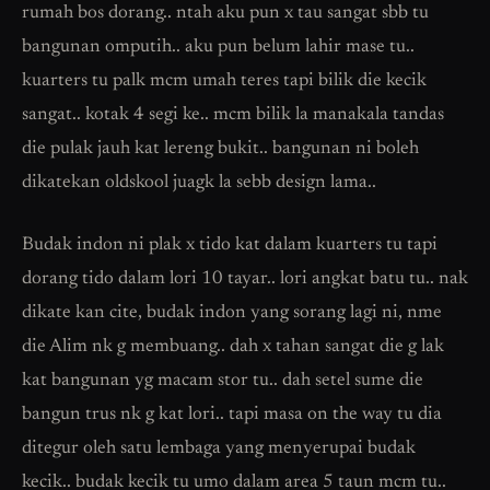
rumah bos dorang.. ntah aku pun x tau sangat sbb tu
bangunan omputih.. aku pun belum lahir mase tu..
kuarters tu palk mcm umah teres tapi bilik die kecik
sangat.. kotak 4 segi ke.. mcm bilik la manakala tandas
die pulak jauh kat lereng bukit.. bangunan ni boleh
dikatekan oldskool juagk la sebb design lama..
Budak indon ni plak x tido kat dalam kuarters tu tapi
dorang tido dalam lori 10 tayar.. lori angkat batu tu.. nak
dikate kan cite, budak indon yang sorang lagi ni, nme
die Alim nk g membuang.. dah x tahan sangat die g lak
kat bangunan yg macam stor tu.. dah setel sume die
bangun trus nk g kat lori.. tapi masa on the way tu dia
ditegur oleh satu lembaga yang menyerupai budak
kecik.. budak kecik tu umo dalam area 5 taun mcm tu..