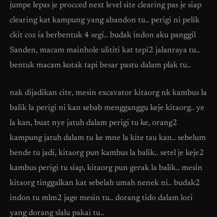
jumpe lepas je procced next level site clearing pas je siap
clearing kat kampung yang abandon tu.. perigi ni pelik
ckit coz ia berbentuk 4 segi.. budak indon aku panggil
Sanden, macam mainhole ulititi kat tepi2 jalanraya tu..
bentuk macam kotak tapi besar pastu dalam plak tu..
nak dijadikan cite, mesin excavator kitaorg nk kambus la
balik la perigi ni kan sebab mengganggu keje kitaorg.. ye
la kan, buat nye jatuh dalam perigi tu ke, orang2
kampung jatuh dalam tu ke mne la kite tau kan.. sebelum
bende tu jadi, kitaorg pun kambus la balik.. setel je keje2
kambus perigi tu siap, kitaorg pun gerak la balik.. mesin
kitaorg tinggalkan kat sebelah umah nenek ni.. budak2
indon tu mlm2 jage mesin tu.. dorang tido dalam lori
yang dorang slalu pakai tu..