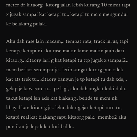
meter dr kitaorg.. kitorg jalan lebih kurang 10 minit tapi
x jugak sampai kat ketapi tu.. ketapi tu mcm mengundur
ke belakang pulak..
Aku dah rase lain macam,.. tempat rata, track lurus, tapi
kenape ketapi ni aku rase makin lame makin jauh dari
kitaorg.. kitaorg lari g kat ketapi tu ttp jugak x sampai2..
mcm berlari setempat je.. letih sangat kitorg pun rilek
kat ats trek tu.. kitaorg bangun je tp ketapi tu dah xde,..
gelap je kawasan tu…. pe lagi, aku dah angkat kaki dulu..
takut ketapi len ade kat blakang.. bende tu mcm nk
khayal kan kitaorg je.. leka duk ngejar ketapi antu tu,
ketapi real kat blakang sapu kitaorg palk.. membe2 aku
pun ikut je lepak kat lori balik..