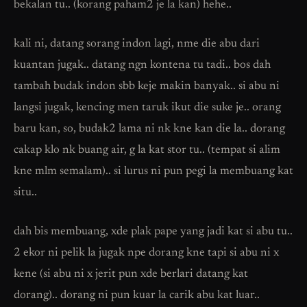
bekalan tu.. (korang paham2 je la kan) hehe..
kali ni, datang sorang indon lagi, nme die abu dari
kuantan jugak.. datang ngn kontena tu tadi.. bos dah
tambah budak indon sbb keje makin banyak.. si abu ni
langsi jugak, kencing men taruk ikut die suke je.. orang
baru kan, so, budak2 lama ni nk kne kan die la.. dorang
cakap klo nk buang air, g la kat stor tu.. (tempat si alim
kne mlm semalam).. si lurus ni pun pegi la membuang kat
situ..
dah bis membuang, xde plak pape yang jadi kat si abu tu..
2 ekor ni pelik la jugak npe dorang kne tapi si abu ni x
kene (si abu ni x jerit pun xde berlari datang kat
dorang).. dorang ni pun kuar la carik abu kat luar..