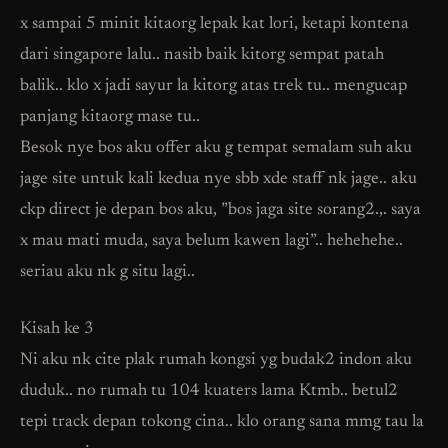
x sampai 5 minit kitaorg lepak kat lori, ketapi kontena
dari singapore lalu.. nasib baik kitorg sempat patah
balik.. klo x jadi sayur la kitorg atas trek tu.. mengucap
panjang kitaorg mase tu..
Besok nye bos aku offer aku g tempat semalam suh aku
jage site untuk kali kedua nye sbb xde staff nk jage.. aku
ckp direct je depan bos aku, ”bos jaga site sorang2.,. saya
x mau mati muda, saya belum kawen lagi”.. hehehehe..
seriau aku nk g situ lagi..
Kisah ke 3
Ni aku nk cite plak rumah kongsi yg budak2 indon aku
duduk.. no rumah tu 104 kuaters lama Ktmb.. betul2
tepi track depan tokong cina.. klo orang sana mmg tau la