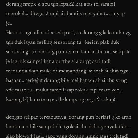
dorang nmpk si abu tgh lepak2 kat atas rel sambil
merokok.. ditegur2 tapi si abu ni x menyahut.. senyap
je..
Hasnan ngn alim ni x sedap ati, so dorang g la kat abu yg
tgh duk layan feeling sensorang tu.. kesian plak duk
sensorang.. so, dorang pun teman kan la abu tu.. setapak
je lagi nk sampai kat abu ttbe si abu yg dari tadi
menundukkan muke ni memandang ke arah si alim ngn
hasnan.. terkejut dorang bile melihat wajah si abu yang
xde mate tu.. mulut sambil isap rokok tapi mate xde..
kosong bijik mate nye.. (kelompong org n9 cakap)..
dengan selipar tercabutnya, dorang pun berlari g ke arah
kontena n bile sampai die tgok si abu dah nyenyak tido..
siap blowoff lagi.. sape yang dorang nmpk atas trek tadi