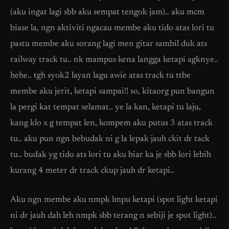
(aku ingat lagi sbb aku sempat tengok jam).. aku mcm
biase la, ngn aktiviti ngacau membe aku tido atas lori tu
pastu membe aku sorang lagi men gitar sambil duk ats
railway track tu.. nk mampus kena langga ketapi agknye..
hehe.. tgh syok2 layan lagu awie atas track tu ttbe
membe aku jerit, ketapi sampai!! so, kitaorg pun bangun
la pergi kat tempat selamat.. ye la kan, ketapi tu laju,
kang klo x g tempat len, kompem aku putus 3 atas track
tu.. aku pun ngn bebudak ni g la lepak jauh ckit dr tack
tu.. budak yg tido ats lori tu aku biar ka je sbb lori lebih
kurang 4 meter dr track ckup jauh dr ketapi..
Aku ngn membe aku nmpk lmpu ketapi (spot light ketapi
ni dr jauh dah leh nmpk sbb terang n sebiji je spot light)..