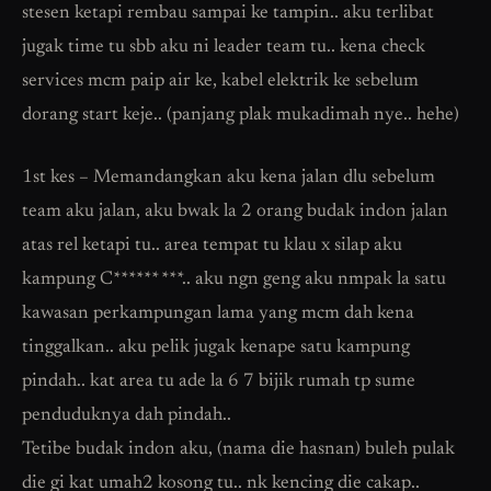
stesen ketapi rembau sampai ke tampin.. aku terlibat
jugak time tu sbb aku ni leader team tu.. kena check
services mcm paip air ke, kabel elektrik ke sebelum
dorang start keje.. (panjang plak mukadimah nye.. hehe)
1st kes – Memandangkan aku kena jalan dlu sebelum
team aku jalan, aku bwak la 2 orang budak indon jalan
atas rel ketapi tu.. area tempat tu klau x silap aku
kampung C****** ***.. aku ngn geng aku nmpak la satu
kawasan perkampungan lama yang mcm dah kena
tinggalkan.. aku pelik jugak kenape satu kampung
pindah.. kat area tu ade la 6 7 bijik rumah tp sume
penduduknya dah pindah..
Tetibe budak indon aku, (nama die hasnan) buleh pulak
die gi kat umah2 kosong tu.. nk kencing die cakap..