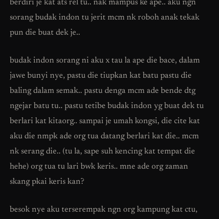
berdiri je kat ats rel tu.. nak mampus ke ape.. aku ngn
sorang budak indon tu jerit mcm nk roboh anak tekak
pun die buat dek je..
budak indon sorang ni aku x tau la ape die bace, dalam
jawe bunyi nye, pastu die tiupkan kat batu pastu die
baling dalam semak.. pastu denga mcm ade bende dtg
ngejar batu tu.. pastu tetibe budak indon yg buat dek tu
berlari kat kitaorg.. sampai je umah kongsi, die cite kat
aku die nmpk ade org tua datang berlari kat die.. mcm
nk serang die.. (tu la, sape suh kencing kat tempat die
hehe) org tua tu lari bwk keris.. mne ade org zaman
skang pkai keris kan?
besok nye aku terserempak ngn org kampung kat ctu,