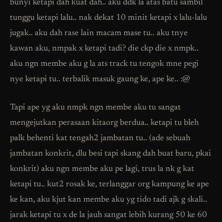
bunyi ketapi dah kuat dah.. aku ddk la atas batu sambil
tunggu ketapi lalu.. nak dekat 10 minit ketapi x lalu-lalu
jugak.. aku dah rase lain macam mase tu.. aku tnye
kawan aku, nmpak x ketapi tadi? die ckp die x nmpk..
aku ngn membe aku g la ats track tu tengok mne pegi
nye ketapi tu.. terbalik masuk gaung ke, ape ke.. :@
Tapi ape yg aku nmpk ngn membe aku tu sangat
mengejutkan perasaan kitaorg berdua.. ketapi tu bleh
palk behenti kat tengah2 jambatan tu.. (ade sebuah
jambatan konkrit, dlu besi tapi skang dah buat baru, pkai
konkrit) aku ngn membe aku pe lagi, trus la nk g kat
ketapi tu.. kut2 rosak ke, terlanggar org kampung ke ape
ke kan, aku kjut kan membe aku yg tido tadi ajk g skali..
jarak ketapi tu x de la jauh sangat lebih kurang 50 ke 60