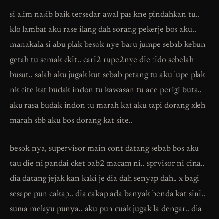
si alim nasib baik tersedar awal pas kne pindahkan tu..
klo lambat aku rase ilang dah sorang pekerje bos aku..
manakala si abu plak besok nye baru jumpe sebab kebun
getah tu semak ckit.. cari2 rupe2nye die tido sebelah
busut.. salah aku jugak kut sebab petang tu aku lupe plak
nk cite kat budak indon tu kawasan tu ade perigi buta..
aku rasa budak indon tu marah kat aku tapi dorang xleh
marah sbb aku bos dorang kat site..
besok nya, supervisor main cont datang sebab bos aku
tau die ni pandai cket bab2 macam ni.. sprvisor ni cina..
dia datang jejak kan kaki je dia dah senyap dah.. x bagi
sesape pun cakap.. dia cakap ada banyak benda kat sini..
suma melayu punya.. aku pun cuak jugak la dengar.. dia