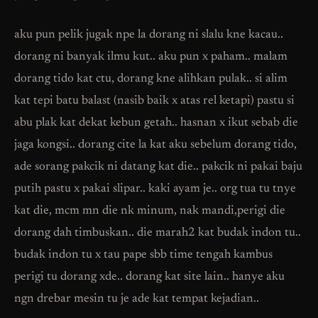
aku pun pelik jugak npe la dorang ni slalu kne kacau..
dorang ni banyak ilmu kut.. aku pun x paham.. malam
dorang tido kat ctu, dorang kne alihkan pulak.. si alim
kat tepi batu balast (nasib baik x atas rel ketapi) pastu si
abu plak kat dekat kebun getah.. hasnan x ikut sebab die
jaga kongsi.. dorang cite la kat aku sebelum dorang tido,
ade sorang pakcik ni datang kat die.. pakcik ni pakai baju
putih pastu x pakai slipar.. kaki ayam je.. org tua tu tnye
kat die, mcm mn die nk minum, nak mandi,perigi die
dorang dah timbuskan.. die marah2 kat budak indon tu..
budak indon tu x tau pape sbb time tengah kambus
perigi tu dorang xde.. dorang kat site lain.. hanye aku
ngn drebar mesin tu je ade kat tempat kejadian..