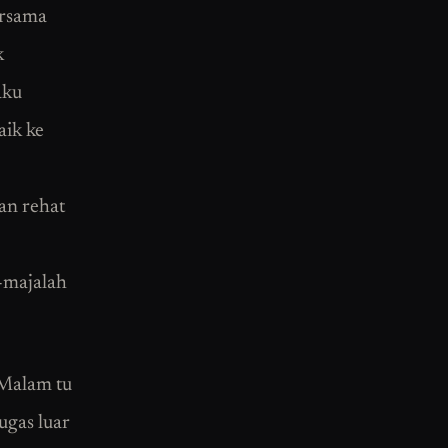
ersama
k
aku
aik ke
an rehat
-majalah
 Malam tu
ugas luar