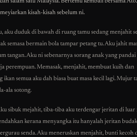
dan salam satu Malaysia. Bertemu kembali bersama Ato
 meyiarkan kisah-kisah sebelum ni.
, aku duduk di bawah di ruang tamu sedang menjahit se
ak semasa bermain bola tampar petang tu. Aku jahit man
um tangan. Aku ni sebenarnya sorang anak yang pandai
rja perempuan. Memasak, menjahit, membuat kuih dan
 ikan semua aku dah biasa buat masa kecil lagi. Mujur ta
a-ala sotong.
u sibuk mejahit, tiba-tiba aku terdengar jeritan di luar
endahkan kerana menyangka itu hanyalah jeritan buda
ergurau senda. Aku meneruskan menjahit, bunti kecoh d