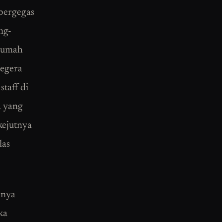
 bergegas
ng-
 rumah
segera
taff di
a yang
kejutnya
las
unya
ka