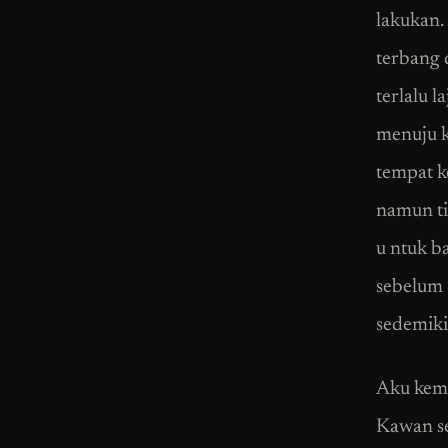
lakukan.
terbang 
terlalu 
menuju k
tempat k
namun ti
u ntuk b
sebelum 
sedemiki
Aku kemu
Kawan se