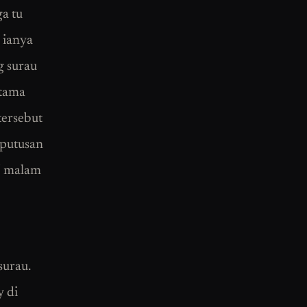
a tu
 ianya
g surau
utama
tersebut
eputusan
 7 malam
surau.
y di