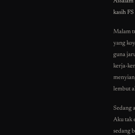
Assalam 
kasih FS
Malam tu
yang koy
guna jar
kerja-ke
menyiang
lembut al
Sedang ak
Aku tak 
sedang b