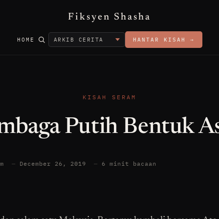
Fiksyen Shasha
HOME
HANTAR KISAH →
KISAH SERAM
mbaga Putih Bentuk A
am
—
December 26, 2019
—
6 minit bacaan