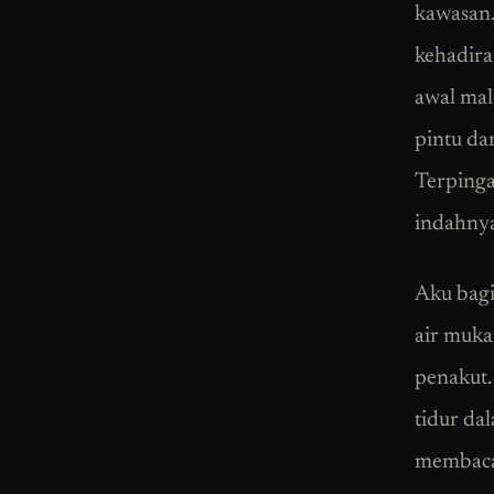
kawasan.
kehadira
awal mal
pintu da
Terpinga
indahnya
Aku bagi
air muka
penakut.
tidur da
membaca 