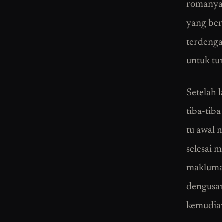
romanya 
yang ber
terdenga
untuk tu
Setelah 
tiba-tib
tu awal 
selesai 
makluman
dengusan
kemudian