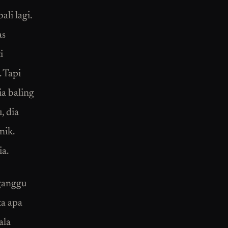
li lagi.
as
i
 Tapi
ia baling
, dia
nik.
a.
 ganggu
ta apa
ala