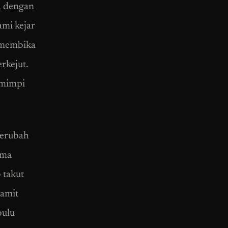
pa dengan
ami kejar
s membika
rkejut.
-mimpi
Berubah
ama
 takut
kamit
bulu