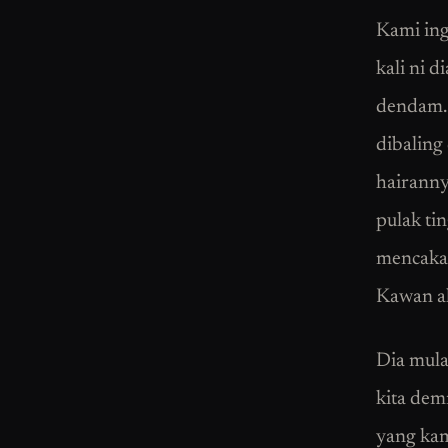
Kami ing
kali ni 
dendam. 
dibaling
hairanny
pulak ti
mencakar
Kawan ak
Dia mula
kita dem
yang kam