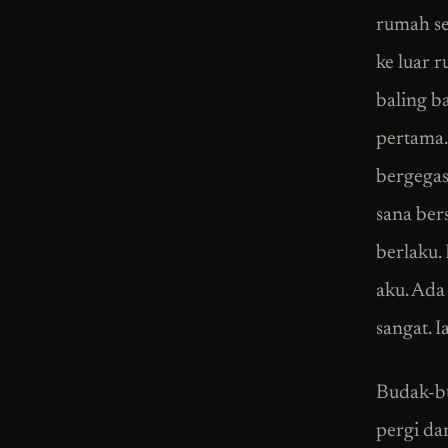
rumah se
ke luar 
baling b
pertama.
bergegas
sana ber
berlaku.
aku. Ada
sangat. I
Budak-b
pergi da