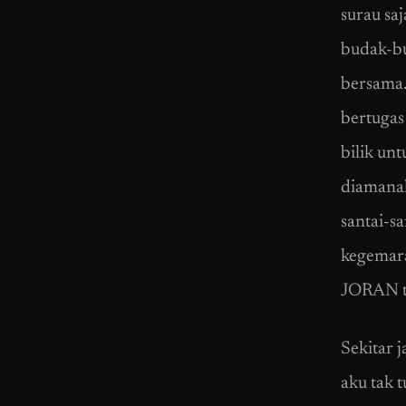
surau saj
budak-bud
bersama.
bertugas
bilik un
diamanah
santai-s
kegemara
JORAN t
Sekitar 
aku tak 