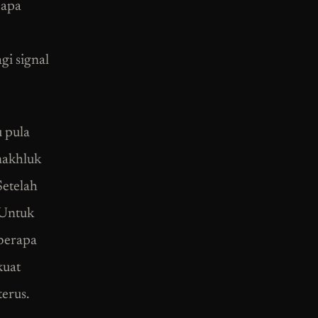
 apa
gi signal
 pula
makhluk
Setelah
 Untuk
berapa
kuat
erus.