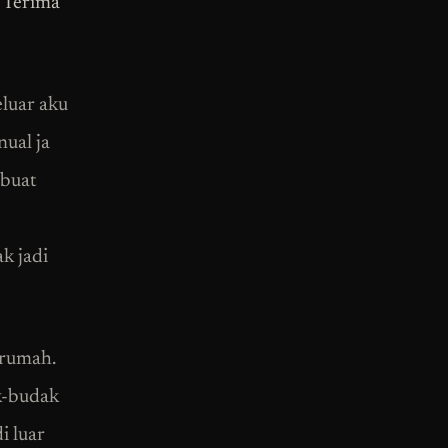
. Terima
luar aku
ual ja
 buat
k jadi
 rumah.
k-budak
i luar