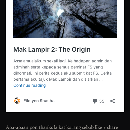
Apa-apaan pon thanks la kat korang sebab like + share