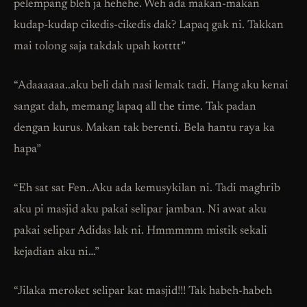
pelempang bleh ja hehehe. Weh ada makan-makan
kudap-kudap cikedis-cikedis dak? Lapaq gak ni. Takkan
mai tolong saja takdak upah kotttt”
“Adaaaaaa..aku beli dah nasi lemak tadi. Hang aku kenai
sangat dah, memang lapaq all the time. Tak padan
dengan kurus. Makan tak berenti. Bela hantu raya ka
hapa”
“Eh sat sat Fen..Aku ada kemusykilan ni. Tadi maghrib
aku pi masjid aku pakai selipar jamban. Ni awat aku
pakai selipar Adidas lak ni. Hmmmmm mistik sekali
kejadian aku ni…”
“Jilaka meroket selipar kat masjid!!! Tak habeh-habeh