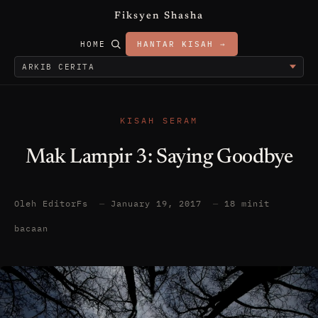
Fiksyen Shasha
HOME
HANTAR KISAH →
KISAH SERAM
Mak Lampir 3: Saying Goodbye
Oleh EditorFs
—
January 19, 2017
—
18 minit
bacaan