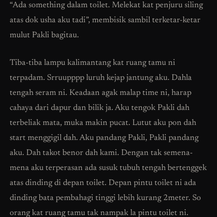
“Ada something dalam toilet. Melekat kat penjuru siling
atas dok usha aku tadi”, membisik sambil terketar-ketar
mulut Pakli bagitau.
Tiba-tiba lampu kalimantang kat ruang tamu ni
terpadam. Srruupppp luruh kejap jantung aku. Dahla
tengah seram ni. Keadaan agak malap time ni, harap
cahaya dari dapur dan bilik ja. Aku tengok Pakli dah
terbeliak mata, muka makin pucat. Lutut aku pon dah
start menggigil dah. Aku pandang Pakli, Pakli pandang
aku. Dah takot benor dah kami. Dengan tak semena-
mena aku terperasan ada susuk tubuh tengah bertenggek
atas dinding di depan toilet. Depan pintu toilet ni ada
dinding bata pembahagi tinggi lebih kurang 2meter. So
orang kat ruang tamu tak nampak la pintu toilet ni.