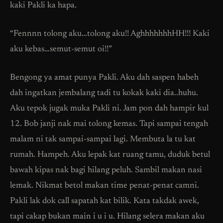
kaki Pakli ka hapa.
“Fennnn tolong aku…tolong aku!! AghhhhhhhHH!!! Kaki
aku kebas…semut-semut oi!!”
Bengong ya amat punya Pakli. Aku dah saspen habeh
dah ingatkan jembalang tadi tu kokak kaki dia..huhu.
Aku tepok jugak muka Pakli ni. Jam pon dah hampir kul
12. Bob janji nak mai tolong kemas. Tapi sampai tengah
malam ni tak sampai-sampai lagi. Membuta la tu kat
rumah. Hampeh. Aku lepak kat ruang tamu, duduk betul
bawah kipas nak bagi hilang peluh. Sambil makan nasi
lemak. Nikmat betol makan time penat-penat camni.
Pakli lak dok call sapatah kat bilik. Kata takdak awek,
tapi cakap bukan main i u i u. Hilang selera makan aku