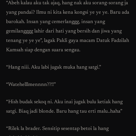
“Abeh kalau aku tak ajaq, hang nak aku sorang-sorang ja
yang pandai? Ilmu ni kita kena kongsi ye ye ye. Baru ada
barokah. Insan yang cemerlanggg, insan yang
gemilangggg lahir dari hati yang bersih dan jiwa yang
tenang ye ye ye”, lagak Pakli gaya macam Datuk Fadzilah
Kamsah siap dengan suara sengau.
“Hang niii. Aku labi jugak muka hang satgi.”
“Watehelllmennnn??!!”
“Hish budak sekoq ni. Aku inai jugak bulu ketiak hang
satgi. Biaq jadi blonde. Baru hang tau erti malu..haha”
“Rilek la brader. Sensitip sesentap betoi la hang