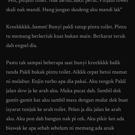
“Fen, pinjam toilet. Nak uk-uh..sakit perut. Pinjam towel
skali nak mandi. Hang jangan skodeng aku mandi lak”
Kreekkkkk..bamm! Bunyi pakli tutup pintu toilet. Pintu
tu memang berkeriuk kuat bukan main. Berkarat teruk
dah engsel dia.
Pastu tak sampai beberapa saat bunyi kreekkkk balik
tanda Pakli bukak pintu toilet. Aikkk cepat betoi mamat
ni melabur. Enjin turbo apa dia pakai. Aku tengok Pakli
jalan slow ja ke arah aku. Muka pucat dah. Sambil dok
gamit-gamit kat aku sambil mata dengan mulut dok buat
isyarat tunjuk ke arah toilet. Pelan ja dia jalan ke arah
aku. Aku pon dah bangun nak pi cek. Aku pikir kot ada
biawak ke apa sebab sebelum ni memang ada anak