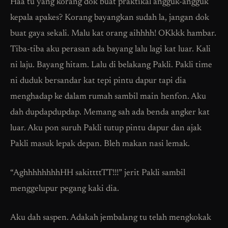
Haa tu yang korang dok buat praktikal angguk-angguk
kepala apakes? Korang bayangkan sudah la, jangan dok
buat gaya sekali. Malu kat orang aihhhh! OKkkk hambar.
Tiba-tiba aku perasan ada bayang lalu lagi kat luar. Kali
ni laju. Bayang hitam. Lalu di belakang Pakli. Pakli time
ni duduk bersandar kat tepi pintu dapur tapi dia
menghadap ke dalam rumah sambil main henfon. Aku
dah dupdapdupdap. Memang sah ada benda angker kat
luar. Aku pon suruh Pakli tutup pintu dapur dan ajak
Pakli masuk lepak depan. Bleh makan nasi lemak.
“AghhhhhhhhHH sakittttTT!!!” jerit Pakli sambil
menggelupur pegang kaki dia.
Aku dah saspen. Adakah jembalang tu telah mengkokak