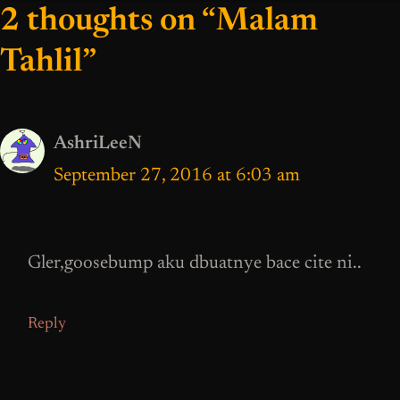
2 thoughts on “Malam
Tahlil”
AshriLeeN
September 27, 2016 at 6:03 am
Gler,goosebump aku dbuatnye bace cite ni..
Reply