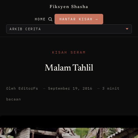
Fiksyen Shasha
HOME
HANTAR KISAH →
KISAH SERAM
Malam Tahlil
Oleh EditorFs
—
September 19, 2016
—
3 minit
bacaan